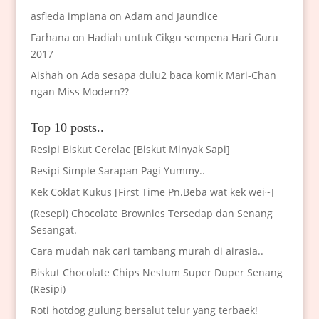
asfieda impiana
on
Adam and Jaundice
Farhana
on
Hadiah untuk Cikgu sempena Hari Guru
2017
Aishah
on
Ada sesapa dulu2 baca komik Mari-Chan
ngan Miss Modern??
Top 10 posts..
Resipi Biskut Cerelac [Biskut Minyak Sapi]
Resipi Simple Sarapan Pagi Yummy..
Kek Coklat Kukus [First Time Pn.Beba wat kek wei~]
(Resepi) Chocolate Brownies Tersedap dan Senang
Sesangat.
Cara mudah nak cari tambang murah di airasia..
Biskut Chocolate Chips Nestum Super Duper Senang
(Resipi)
Roti hotdog gulung bersalut telur yang terbaek!