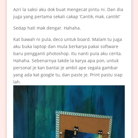
Azri la saksi aku dok buat mengecat pintu ni. Dan dia
juga yang pertama sekali cakap ‘Cantik, mak, cantik!’
Sedap hati mak dengar. Hahaha.
Kat bawah ni pula, deco untuk board. Malam tu juga
aku buka laptop dan mula berkarya pakai software
baru pengganti photoshop. Itu nanti pula aku cerita.
Hahaha. Sebenarnya takde la karya apa pon, untuk
personal je kan bantai je ambil ape segala gambar
yang ada kat google tu, dan paste je. Print pastu siap
lah.