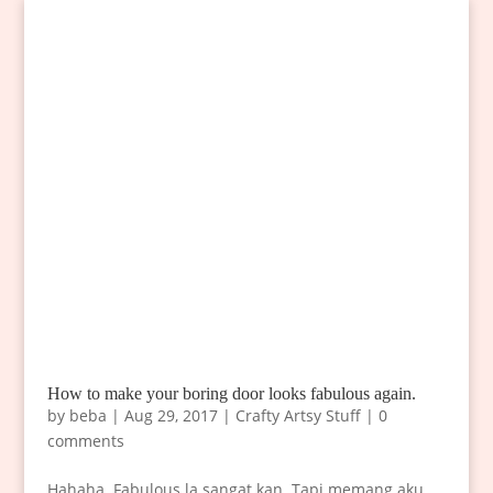
How to make your boring door looks fabulous again.
by
beba
|
Aug 29, 2017
|
Crafty Artsy Stuff
|
0
comments
Hahaha. Fabulous la sangat kan. Tapi memang aku