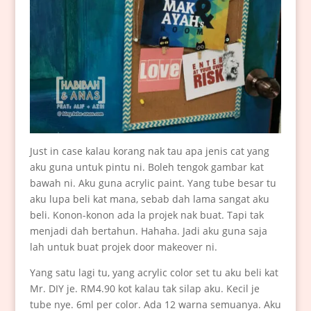
Just in case kalau korang nak tau apa jenis cat yang
aku guna untuk pintu ni. Boleh tengok gambar kat
bawah ni. Aku guna acrylic paint. Yang tube besar tu
aku lupa beli kat mana, sebab dah lama sangat aku
beli. Konon-konon ada la projek nak buat. Tapi tak
menjadi dah bertahun. Hahaha. Jadi aku guna saja
lah untuk buat projek door makeover ni.
Yang satu lagi tu, yang acrylic color set tu aku beli kat
Mr. DIY je. RM4.90 kot kalau tak silap aku. Kecil je
tube nye. 6ml per color. Ada 12 warna semuanya. Aku