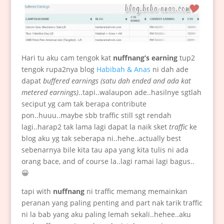
Hari tu aku cam tengok kat
nuffnang’s earning
tup2
tengok rupa2nya blog
Habibah & Anas
ni dah ade
dapat
buffered earnings (satu dah ended and ada kat
metered earnings)
..tapi..walaupon ade..hasilnye sgtlah
seciput yg cam tak berapa contribute
pon..huuu..maybe sbb traffic still sgt rendah
lagi..harap2 tak lama lagi dapat la naik sket
traffic
ke
blog aku yg tak seberapa ni..hehe..actually best
sebenarnya bile kita tau apa yang kita tulis ni ada
orang bace, and of course la..lagi ramai lagi bagus..
😀
tapi with
nuffnang
ni traffic memang memainkan
peranan yang paling penting and part nak tarik traffic
ni la bab yang aku paling lemah sekali..hehee..aku