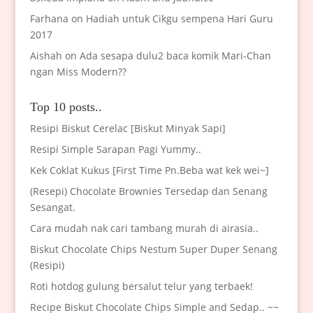
Farhana
on
Hadiah untuk Cikgu sempena Hari Guru
2017
Aishah
on
Ada sesapa dulu2 baca komik Mari-Chan
ngan Miss Modern??
Top 10 posts..
Resipi Biskut Cerelac [Biskut Minyak Sapi]
Resipi Simple Sarapan Pagi Yummy..
Kek Coklat Kukus [First Time Pn.Beba wat kek wei~]
(Resepi) Chocolate Brownies Tersedap dan Senang
Sesangat.
Cara mudah nak cari tambang murah di airasia..
Biskut Chocolate Chips Nestum Super Duper Senang
(Resipi)
Roti hotdog gulung bersalut telur yang terbaek!
Recipe Biskut Chocolate Chips Simple and Sedap.. ~~