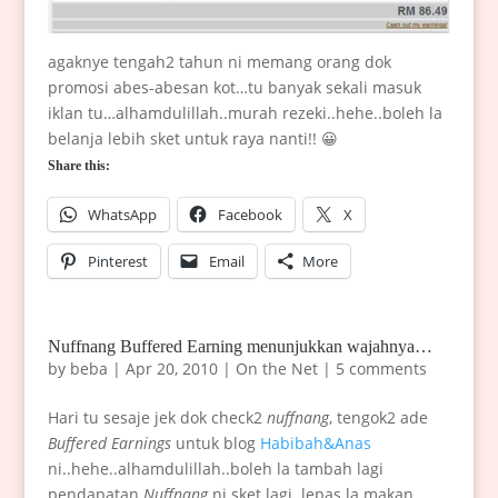
agaknye tengah2 tahun ni memang orang dok
promosi abes-abesan kot…tu banyak sekali masuk
iklan tu…alhamdulillah..murah rezeki..hehe..boleh la
belanja lebih sket untuk raya nanti!! 😀
Share this:
WhatsApp
Facebook
X
Pinterest
Email
More
Nuffnang Buffered Earning menunjukkan wajahnya…
by
beba
|
Apr 20, 2010
|
On the Net
|
5 comments
Hari tu sesaje jek dok check2
nuffnang
, tengok2 ade
Buffered Earnings
untuk blog
Habibah&Anas
ni..hehe..alhamdulillah..boleh la tambah lagi
pendapatan
Nuffnang
ni sket lagi..lepas la makan