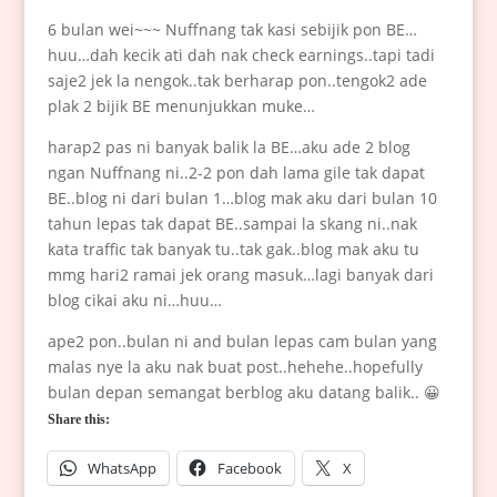
6 bulan wei~~~ Nuffnang tak kasi sebijik pon BE…
huu…dah kecik ati dah nak check earnings..tapi tadi
saje2 jek la nengok..tak berharap pon..tengok2 ade
plak 2 bijik BE menunjukkan muke…
harap2 pas ni banyak balik la BE…aku ade 2 blog
ngan Nuffnang ni..2-2 pon dah lama gile tak dapat
BE..blog ni dari bulan 1…blog mak aku dari bulan 10
tahun lepas tak dapat BE..sampai la skang ni..nak
kata traffic tak banyak tu..tak gak..blog mak aku tu
mmg hari2 ramai jek orang masuk…lagi banyak dari
blog cikai aku ni…huu…
ape2 pon..bulan ni and bulan lepas cam bulan yang
malas nye la aku nak buat post..hehehe..hopefully
bulan depan semangat berblog aku datang balik.. 😀
Share this:
WhatsApp
Facebook
X