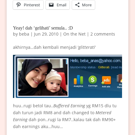
Pinterest
Email
More
Yeay! dah ‘gelihati’ semula.. :D
by
beba
|
Jun 29, 2010
|
On the Net
|
2 comments
akhirnya…dah kembali menjadi ‘
glitterati
‘
huu..rugi betol tau..
Buffered Earning
yg RM15 dlu tu
dah turun jadi RM8 and dah changed to
Metered
Earning
dah pon..rugi la RM7..kalau tak dah RM90+
dah earnings aku…huu…