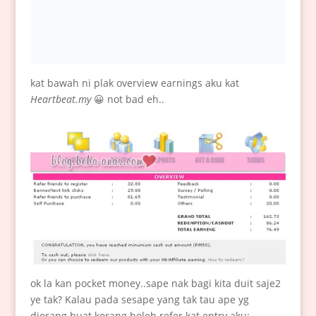
kat bawah ni plak overview earnings aku kat
Heartbeat.my
😀 not bad eh..
ok la kan pocket money..sape nak bagi kita duit saje2
ye tak? Kalau pada sesape yang tak tau ape yg
diorang buat korang boleh refer kat entry aku: