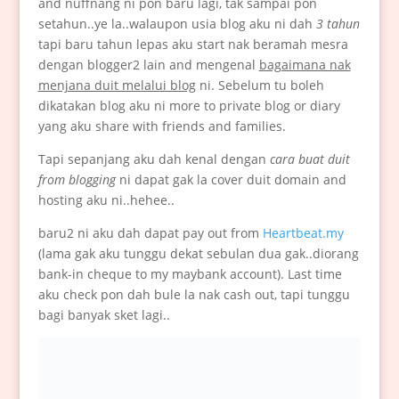
and nuffnang ni pon baru lagi, tak sampai pon
setahun..ye la..walaupon usia blog aku ni dah
3 tahun
tapi baru tahun lepas aku start nak beramah mesra
dengan blogger2 lain and mengenal
bagaimana nak
menjana duit melalui blog
ni. Sebelum tu boleh
dikatakan blog aku ni more to private blog or diary
yang aku share with friends and families.
Tapi sepanjang aku dah kenal dengan
cara buat duit
from blogging
ni dapat gak la cover duit domain and
hosting aku ni..hehee..
baru2 ni aku dah dapat pay out from
Heartbeat.my
(lama gak aku tunggu dekat sebulan dua gak..diorang
bank-in cheque to my maybank account). Last time
aku check pon dah bule la nak cash out, tapi tunggu
bagi banyak sket lagi..