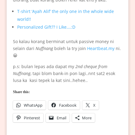
T-shirt ‘Ayah Alif’ the only one in the whole wide
world!!
Personalized Gift?? I Like….:D
So kalau korang berminat untuk passive money ni
selain dari
Nuffnang
boleh la try join
Heartbeat.my
ni.
😀
p.s: bulan lepas ada dapat my
2nd cheque from
Nuffnang
, tapi blom bank-in pon lagi..nnt sat2 esok
lusa ka kasi tepek la kat sini..hehee..
Share this:
WhatsApp
Facebook
X
Pinterest
Email
More