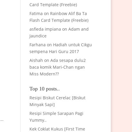
Card Template (Freebie)
Fatima
on
Rainbow Alif Ba Ta
Flash Card Template (Freebie)
asfieda impiana
on
Adam and
Jaundice
Farhana
on
Hadiah untuk Cikgu
sempena Hari Guru 2017
Aishah
on
Ada sesapa dulu2
baca komik Mari-Chan ngan
Miss Modern??
Top 10 posts..
Resipi Biskut Cerelac [Biskut
Minyak Sapi]
Resipi Simple Sarapan Pagi
u…
Yummy..
Kek Coklat Kukus [First Time