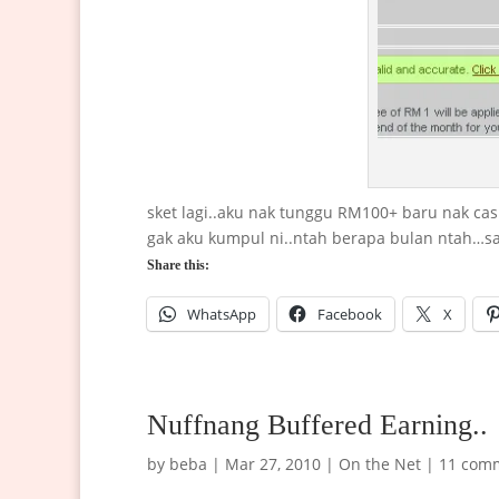
sket lagi..aku nak tunggu RM100+ baru nak cash
gak aku kumpul ni..ntah berapa bulan ntah…sab
Share this:
WhatsApp
Facebook
X
Nuffnang Buffered Earning..
by
beba
|
Mar 27, 2010
|
On the Net
|
11 com