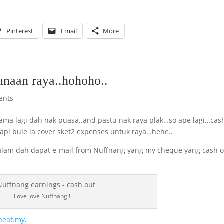
Pinterest
Email
More
unaan raya..hohoho..
ents
lama lagi dah nak puasa..and pastu nak raya plak…so ape lagi…cas
tapi bule la cover sket2 expenses untuk raya…hehe..
malam dah dapat e-mail from Nuffnang yang my cheque yang cash o
Love love Nuffnang!!
beat.my
.