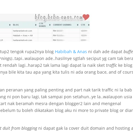
tup2 tengok rupa2nya blog
Habibah & Anas
ni dah ade dapat
buff
rnings)
..tapi..walaupon ade..hasilnye sgtlah seciput yg cam tak ber
gt rendah lagi..harap2 tak lama lagi dapat la naik sket
traffic
ke blog
nya bile kita tau apa yang kita tulis ni ada orang bace, and of cour
 peranan yang paling penting and part nak tarik traffic ni la bab
ng ni pon baru lagi, tak sampai pon setahun..ye la..walaupon usia
start nak beramah mesra dengan blogger2 lain and mengenal
Sebelum tu boleh dikatakan blog aku ni more to private blog or dia
t duit from blogging
ni dapat gak la cover duit domain and hosting 