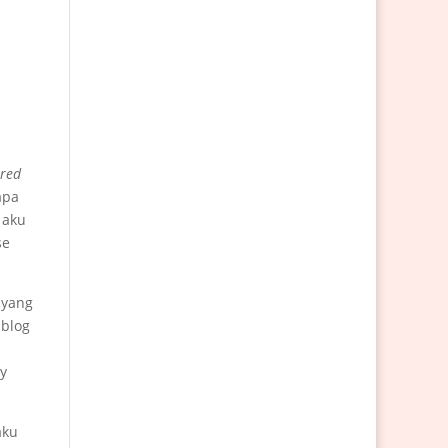
ered
apa
 aku
se
 yang
 blog
ry
aku