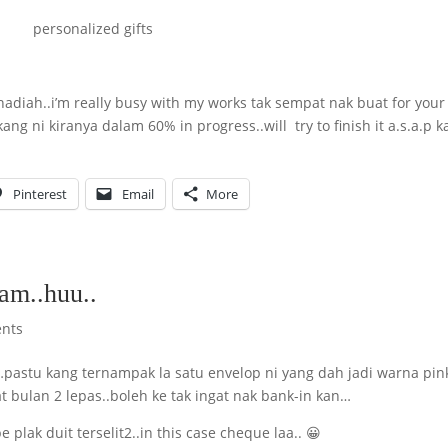
r hadiah..i’m really busy with my works tak sempat nak buat for your
g ni kiranya dalam 60% in progress..will try to finish it a.s.a.p ka
Pinterest
Email
More
am..huu..
nts
pastu kang ternampak la satu envelop ni yang dah jadi warna pin
 bulan 2 lepas..boleh ke tak ingat nak bank-in kan…
e plak duit terselit2..in this case cheque laa.. 😀