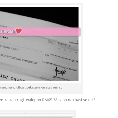
nang yang dibuat pekasam kat atas meja..
red ke kan rugi..walopon RM65.38 sapa nak kasi ye tak?