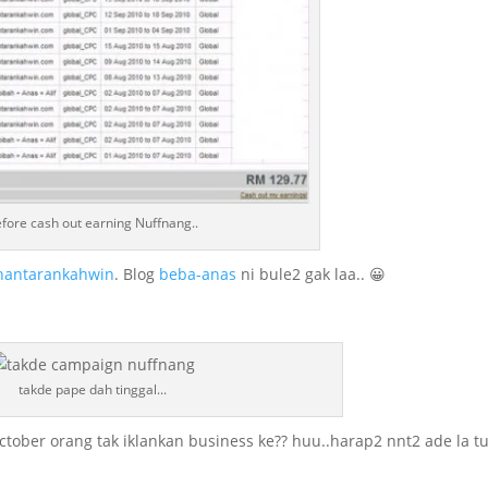
fore cash out earning Nuffnang..
hantarankahwin
. Blog
beba-anas
ni bule2 gak laa.. 😀
takde pape dah tinggal...
tober orang tak iklankan business ke?? huu..harap2 nnt2 ade la t