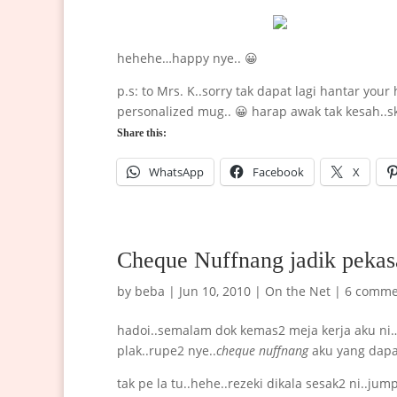
hehehe…happy nye.. 😀
p.s: to Mrs. K..sorry tak dapat lagi hantar you
personalized mug.. 😀 harap awak tak kesah..skan
Share this:
WhatsApp
Facebook
X
Cheque Nuffnang jadik pekas
by
beba
|
Jun 10, 2010
|
On the Net
|
6 comme
hadoi..semalam dok kemas2 meja kerja aku ni…
plak..rupe2 nye..
cheque nuffnang
aku yang dapat
tak pe la tu..hehe..rezeki dikala sesak2 ni..jump