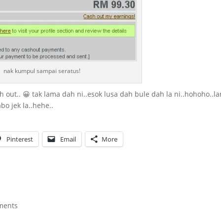
nak kumpul sampai seratus!
 out.. 😀 tak lama dah ni..esok lusa dah bule dah la ni..hohoho..l
o jek la..hehe..
Pinterest
Email
More
ments