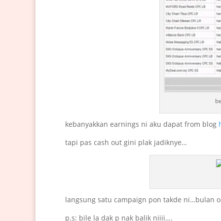
be
kebanyakkan earnings ni aku dapat from blog
tapi pas cash out gini plak jadiknye…
langsung satu campaign pon takde ni…bulan oc
p.s: bile la dak p nak balik niiii….