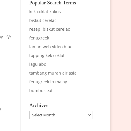
Popular Search Terms
kek coklat kukus
biskut cerelac
resepi biskut cerelac
y.. 🙂
fenugreek
laman web video blue
topping kek coklat
lagu abc
tambang murah air asia
fenugreek in malay
bumbo seat
Archives
k
Archives