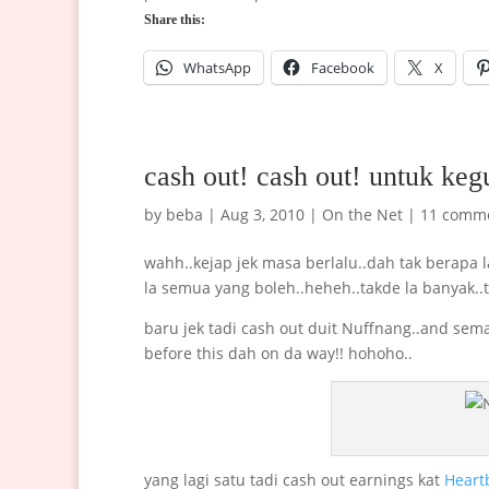
Share this:
WhatsApp
Facebook
X
cash out! cash out! untuk keg
by
beba
|
Aug 3, 2010
|
On the Net
|
11 comm
wahh..kejap jek masa berlalu..dah tak berapa 
la semua yang boleh..heheh..takde la banyak..
baru jek tadi cash out duit Nuffnang..and se
before this dah on da way!! hohoho..
yang lagi satu tadi cash out earnings kat
Heart