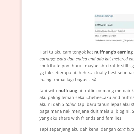
Hari tu aku cam tengok kat
nuffnang’s earning
earnings (satu dah ended and ada kat metered ea
contribute pon..huuu..maybe sbb traffic still s
yg tak seberapa ni..hehe..actually best sebenar
la..lagi ramai lagi bagus.. 😀
tapi with
nuffnang
ni traffic memang memainkan
aku paling lemah sekali..hehee..aku and nuffna
aku ni dah
3 tahun
tapi baru tahun lepas aku 
bagaimana nak menjana duit melalui blog
ni. 
yang aku share with friends and families.
Tapi sepanjang aku dah kenal dengan
cara bua