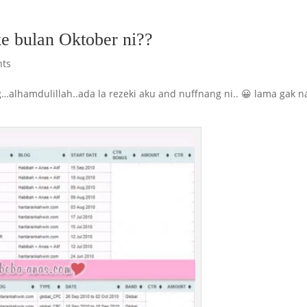
e bulan Oktober ni??
ts
…alhamdulillah..ada la rezeki aku and nuffnang ni.. 😀 lama gak n