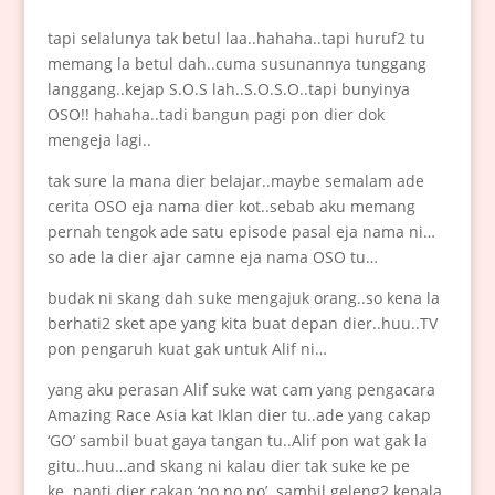
tapi selalunya tak betul laa..hahaha..tapi huruf2 tu
memang la betul dah..cuma susunannya tunggang
langgang..kejap S.O.S lah..S.O.S.O..tapi bunyinya
OSO!! hahaha..tadi bangun pagi pon dier dok
mengeja lagi..
tak sure la mana dier belajar..maybe semalam ade
cerita OSO eja nama dier kot..sebab aku memang
pernah tengok ade satu episode pasal eja nama ni…
so ade la dier ajar camne eja nama OSO tu…
budak ni skang dah suke mengajuk orang..so kena la
berhati2 sket ape yang kita buat depan dier..huu..TV
pon pengaruh kuat gak untuk Alif ni…
yang aku perasan Alif suke wat cam yang pengacara
Amazing Race Asia kat Iklan dier tu..ade yang cakap
‘GO’ sambil buat gaya tangan tu..Alif pon wat gak la
gitu..huu…and skang ni kalau dier tak suke ke pe
ke..nanti dier cakap ‘no no no’ sambil geleng2 kepala