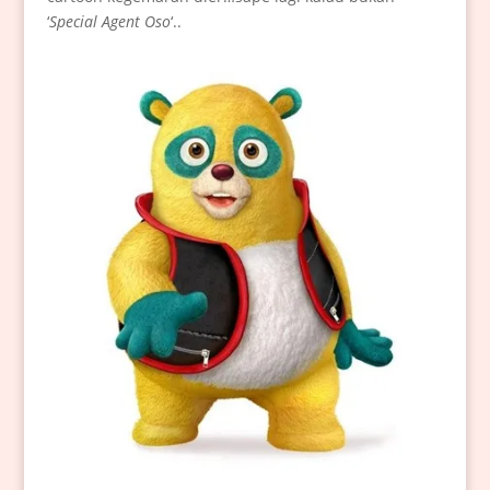
‘
Special Agent Oso
‘..