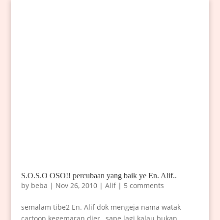
S.O.S.O OSO!! percubaan yang baik ye En. Alif..
by
beba
|
Nov 26, 2010
|
Alif
|
5 comments
semalam tibe2 En. Alif dok mengeja nama watak
cartoon kegemaran dier…sape lagi kalau bukan