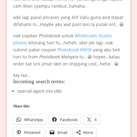
cam iklan syampu rambut..hahaha..
ade lagi pasal phrases yang Alif slalu guna and dapat
difahami ni…maybe aku wat post lain la pulak nnt.. 😀
nak siapkan Photobook untuk
Whiteroom Studio
photos
kitorang hari tu…heheh..sket jek lagi..nak
submit pakai coupon
Photobook RM99
yang aku beli
hari tu from
Photobook Malaysia
tu.. 😀 hoyee…kalau
order kat sini jimat sket on shipping cost…hehe.. 😀
kay laa…
Incoming search terms:
special agent oso (48)
Share this:
WhatsApp
Facebook
X
Pinterest
Email
More