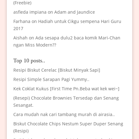
(Freebie)
asfieda impiana
on
Adam and Jaundice
Farhana
on
Hadiah untuk Cikgu sempena Hari Guru
2017
Aishah
on
Ada sesapa dulu2 baca komik Mari-Chan
ngan Miss Modern??
Top 10 posts..
Resipi Biskut Cerelac [Biskut Minyak Sapi]
Resipi Simple Sarapan Pagi Yummy..
Kek Coklat Kukus [First Time Pn.Beba wat kek wei~]
(Resepi) Chocolate Brownies Tersedap dan Senang
Sesangat.
Cara mudah nak cari tambang murah di airasia..
Biskut Chocolate Chips Nestum Super Duper Senang
(Resipi)