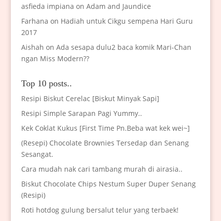
asfieda impiana
on
Adam and Jaundice
Farhana
on
Hadiah untuk Cikgu sempena Hari Guru
2017
Aishah
on
Ada sesapa dulu2 baca komik Mari-Chan
ngan Miss Modern??
Top 10 posts..
Resipi Biskut Cerelac [Biskut Minyak Sapi]
Resipi Simple Sarapan Pagi Yummy..
Kek Coklat Kukus [First Time Pn.Beba wat kek wei~]
(Resepi) Chocolate Brownies Tersedap dan Senang
Sesangat.
Cara mudah nak cari tambang murah di airasia..
Biskut Chocolate Chips Nestum Super Duper Senang
(Resipi)
Roti hotdog gulung bersalut telur yang terbaek!