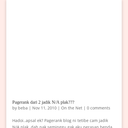
Pagerank dari 2 jadik N/A plak???
by
beba
|
Nov 11, 2010
|
On the Net
|
0 comments
Hadoi..apsal ek? Pagerank blog ni tetibe cam jadik
N/A plak..dah nak seminggu gak aku perasan benda