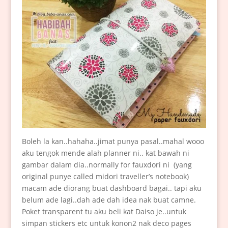
Boleh la kan..hahaha..jimat punya pasal..mahal wooo
aku tengok mende alah planner ni.. kat bawah ni
gambar dalam dia..normally for fauxdori ni (yang
original punye called midori traveller’s notebook)
macam ade diorang buat dashboard bagai.. tapi aku
belum ade lagi..dah ade dah idea nak buat camne.
Poket transparent tu aku beli kat Daiso je..untuk
simpan stickers etc untuk konon2 nak deco pages