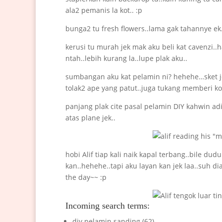
ala2 pemanis la kot.. :p
bunga2 tu fresh flowers..lama gak tahannye e
kerusi tu murah jek mak aku beli kat cavenzi
ntah..lebih kurang la..lupe plak aku..
sumbangan aku kat pelamin ni? hehehe…sket jek
tolak2 ape yang patut..juga tukang memberi ko
panjang plak cite pasal pelamin DIY kahwin adik
atas plane jek..
hobi Alif tiap kali naik kapal terbang..bile du
kan..hehehe..tapi aku layan kan jek laa..suh d
the day~~ :p
Incoming search terms:
diy pelamin sanding (62)