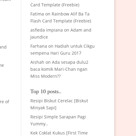
Card Template (Freebie)
Fatima
on
Rainbow Alif Ba Ta
Flash Card Template (Freebie)
asfieda impiana
on
Adam and
Jaundice
Farhana
on
Hadiah untuk Cikgu
 and
sempena Hari Guru 2017
Aishah
on
Ada sesapa dulu2
me
baca komik Mari-Chan ngan
Miss Modern??
Top 10 posts..
Resipi Biskut Cerelac [Biskut
re of
Minyak Sapi]
Resipi Simple Sarapan Pagi
Yummy..
Kek Coklat Kukus [First Time