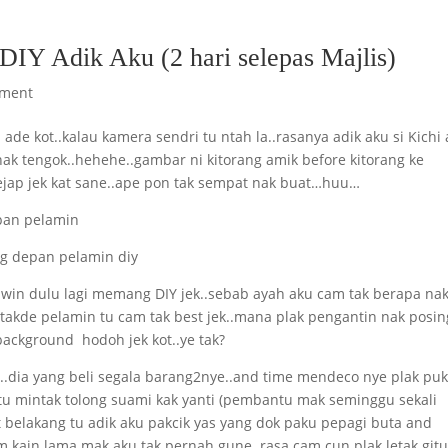
DIY Adik Aku (2 hari selepas Majlis)
ment
de kot..kalau kamera sendri tu ntah la..rasanya adik aku si Kichi
nak tengok..hehehe..gambar ni kitorang amik before kitorang ke
.kejap jek kat sane..ape pon tak sempat nak buat…huu…
kawin dulu lagi memang DIY jek..sebab ayah aku cam tak berapa na
u takde pelamin tu cam tak best jek..mana plak pengantin nak posi
background hodoh jek kot..ye tak?
a..dia yang beli segala barang2nye..and time mendeco nye plak puk
 tu mintak tolong suami kak yanti (pembantu mak seminggu sekali
belakang tu adik aku pakcik yas yang dok paku pepagi buta and
am kain lama mak aku tak pernah gune..rasa cam cun plak letak git