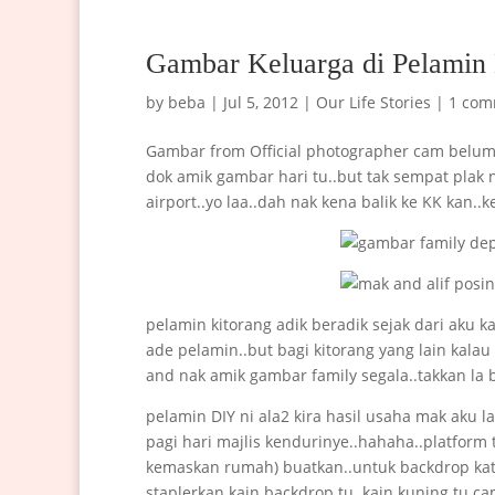
Gambar Keluarga di Pelamin 
by
beba
|
Jul 5, 2012
|
Our Life Stories
|
1 com
Gambar from Official photographer cam belum a
dok amik gambar hari tu..but tak sempat plak 
airport..yo laa..dah nak kena balik ke KK kan.
pelamin kitorang adik beradik sejak dari aku 
ade pelamin..but bagi kitorang yang lain kala
and nak amik gambar family segala..takkan la 
pelamin DIY ni ala2 kira hasil usaha mak aku l
pagi hari majlis kendurinye..hahaha..platform
kemaskan rumah) buatkan..untuk backdrop kat 
staplerkan kain backdrop tu..kain kuning tu c