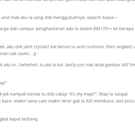
k..and mak aku la yang dok menggubahnye..seperti biasa~~
..harga dah campur penghantaran ade la dalam RM170++ ke berapa
..aku dok jahit crystal2 kat kerusi tu and cushions, then angkat2
men tak rasmi.. :p
 aku ni…heheheh..tu jek la kot..lastly just nak letak gambar Alif ti
duk jek nampak benda tu dok cakap “It’s my map!!”. Map la sangat
ia bace..makin lama cam makin terer gak la Alif membace..last pictu