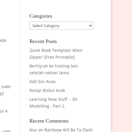
Categories
Categories
 ade
Recent Posts
Quiet Book Template ‘Alien
Zipper’ [Free Printable]
Berhijrah ke hosting lain
setelah sekian lama.
Adil bin Anas
k suke
Resipi Biskut Arab
ng2
Learning New Stuff – 3D
Modelling : Part 2.
ul 4
Recent Comments
Nur
on
Rainbow Alif Ba Ta Flash
u..cam