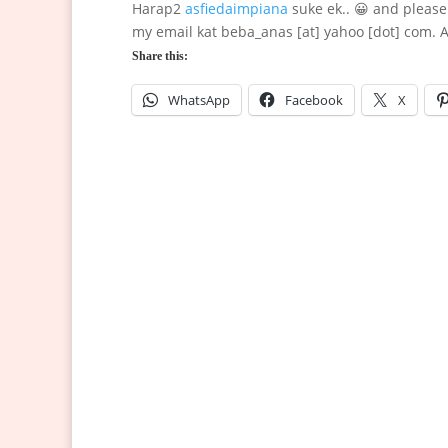
Harap2
asfiedaimpiana
suke ek.. 😀 and please 
my email kat beba_anas [at] yahoo [dot] com. A.S
Share this:
WhatsApp
Facebook
X