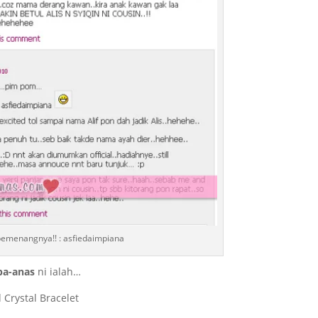
pemenangnya!! : asfiedaimpiana
ba-anas
ni ialah…