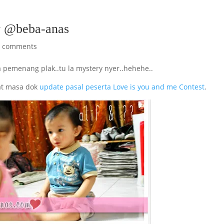
 @beba-anas
5 comments
 pemenang plak..tu la mystery nyer..hehehe..
uat masa dok
update pasal peserta Love is you and me Contest
.