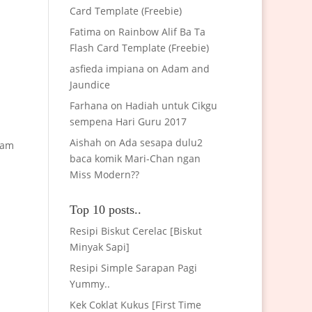
Card Template (Freebie)
Fatima
on
Rainbow Alif Ba Ta
Flash Card Template (Freebie)
asfieda impiana
on
Adam and
Jaundice
Farhana
on
Hadiah untuk Cikgu
sempena Hari Guru 2017
Aishah
on
Ada sesapa dulu2
cam
baca komik Mari-Chan ngan
Miss Modern??
Top 10 posts..
Resipi Biskut Cerelac [Biskut
Minyak Sapi]
Resipi Simple Sarapan Pagi
Yummy..
Kek Coklat Kukus [First Time