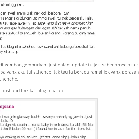
k di gembar-gemburkan..just dalam update tu jek..sebenarnye aku 
pa yang aku tulis..hehee..tak tau la berapa ramai jek yang perasan
..hehehe..
st and link kat blog ni ialah..