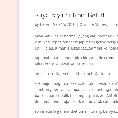
Raya-raya di Kota Belud..
by
beba
|
Sep 15, 2010
|
Our Life Stories
|
1 c
Raya kat klias ni normally yang aku nampak ru
kuburan..lepas rehat2 kejap terus gerak pergi
Kg. Pilajau, Kimanis, Likas etc…Sampai ke Ko
tapi malam tu sempat plak kitorang dok ramai
tak tido2..dok tawaf satu rumah tu…
abes jek cerita…setel…tido..kroohh2…hoho..
sok pagi..bangun..makan…hohoho..pastu siap2 t
sambung beraya…sampai laaa…ke petang ntah ko
balik beaufort balik tu sempat pulak en. Alif k
demam..hehe..hujan kat kampung tak contamina
so ini ada la gamba sket time kitorang beray