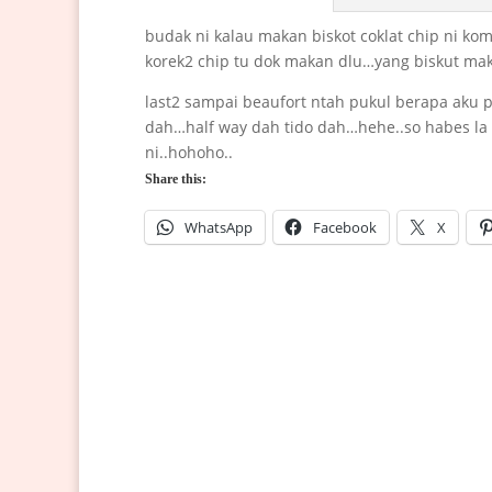
budak ni kalau makan biskot coklat chip ni ko
korek2 chip tu dok makan dlu…yang biskut m
last2 sampai beaufort ntah pukul berapa aku p
dah…half way dah tido dah…hehe..so habes la 
ni..hohoho..
Share this:
WhatsApp
Facebook
X