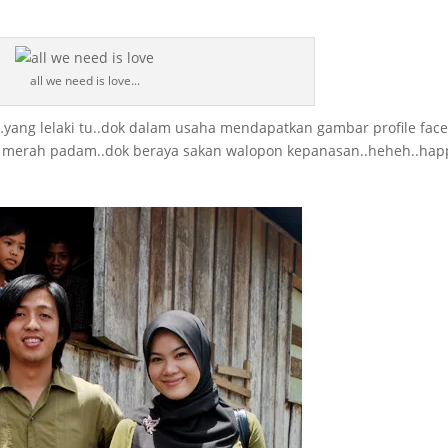
all we need is love...
…yang lelaki tu..dok dalam usaha mendapatkan gambar profile fac
dah merah padam..dok beraya sakan walopon kepanasan..heheh..hap