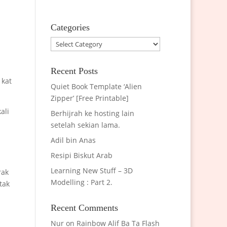
Categories
Categories
Recent Posts
 kat
Quiet Book Template ‘Alien
Zipper’ [Free Printable]
ali
Berhijrah ke hosting lain
setelah sekian lama.
Adil bin Anas
Resipi Biskut Arab
Learning New Stuff – 3D
rak
Modelling : Part 2.
tak
Recent Comments
Nur
on
Rainbow Alif Ba Ta Flash