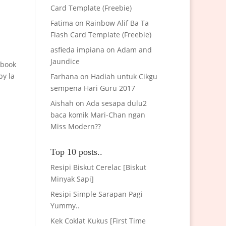
Card Template (Freebie)
Fatima
on
Rainbow Alif Ba Ta
Flash Card Template (Freebie)
asfieda impiana
on
Adam and
Jaundice
ebook
py la
Farhana
on
Hadiah untuk Cikgu
sempena Hari Guru 2017
Aishah
on
Ada sesapa dulu2
baca komik Mari-Chan ngan
Miss Modern??
Top 10 posts..
Resipi Biskut Cerelac [Biskut
Minyak Sapi]
Resipi Simple Sarapan Pagi
Yummy..
Kek Coklat Kukus [First Time