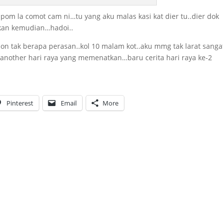
mpom la comot cam ni…tu yang aku malas kasi kat dier tu..dier dok
akan kemudian…hadoi..
on tak berapa perasan..kol 10 malam kot..aku mmg tak larat sanga
another hari raya yang memenatkan…baru cerita hari raya ke-2
Pinterest
Email
More