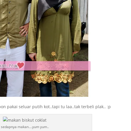
pakai seluar putih kot..tapi tu laa..tak terbeli plak.. :p
sedapnya makan....yum yum..