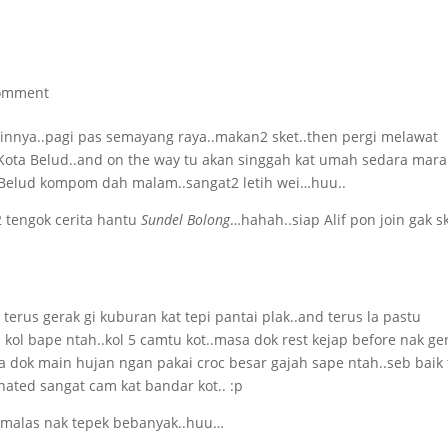
omment
tinnya..pagi pas semayang raya..makan2 sket..then pergi melawat
 Kota Belud..and on the way tu akan singgah kat umah sedara mara
ta Belud kompom dah malam..sangat2 letih wei…huu..
2 tengok cerita hantu
Sundel Bolong
…hahah..siap Alif pon join gak sk
erus gerak gi kuburan kat tepi pantai plak..and terus la pastu
l bape ntah..kol 5 camtu kot..masa dok rest kejap before nak ge
ita dok main hujan ngan pakai croc besar gajah sape ntah..seb baik 
ted sangat cam kat bandar kot.. :p
a…malas nak tepek bebanyak..huu…