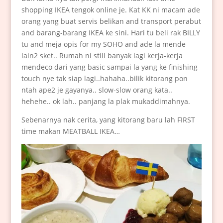
shopping IKEA tengok online je. Kat KK ni macam ade
orang yang buat servis belikan and transport perabut
and barang-barang IKEA ke sini. Hari tu beli rak BILLY
tu and meja opis for my SOHO and ade la mende
lain2 sket.. Rumah ni still banyak lagi kerja-kerja
mendeco dari yang basic sampai la yang ke finishing
touch nye tak siap lagi..hahaha..bilik kitorang pon
ntah ape2 je gayanya.. slow-slow orang kata..
hehehe.. ok lah.. panjang la plak mukaddimahnya.
Sebenarnya nak cerita, yang kitorang baru lah FIRST
time makan MEATBALL IKEA…