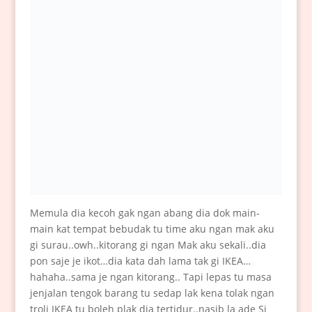
Memula dia kecoh gak ngan abang dia dok main-
main kat tempat bebudak tu time aku ngan mak aku
gi surau..owh..kitorang gi ngan Mak aku sekali..dia
pon saje je ikot…dia kata dah lama tak gi IKEA…
hahaha..sama je ngan kitorang.. Tapi lepas tu masa
jenjalan tengok barang tu sedap lak kena tolak ngan
troli IKEA tu boleh plak dia tertidur..nasib la ade Si