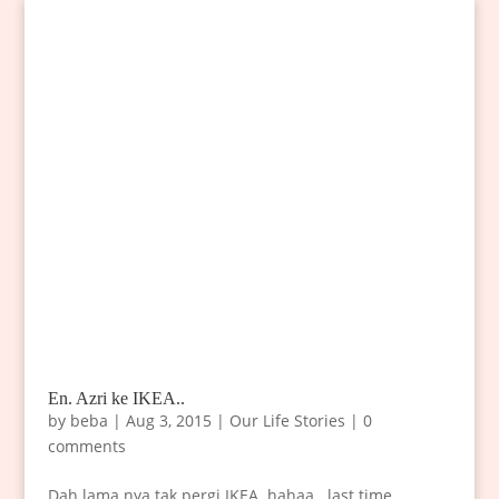
En. Azri ke IKEA..
by
beba
|
Aug 3, 2015
|
Our Life Stories
|
0
comments
Dah lama nya tak pergi IKEA..hahaa.. last time