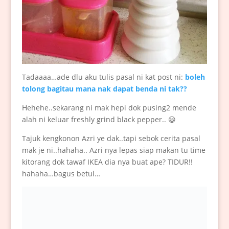
Tadaaaa…ade dlu aku tulis pasal ni kat post ni:
boleh
tolong bagitau mana nak dapat benda ni tak??
Hehehe..sekarang ni mak hepi dok pusing2 mende
alah ni keluar freshly grind black pepper.. 😀
Tajuk kengkonon Azri ye dak..tapi sebok cerita pasal
mak je ni..hahaha.. Azri nya lepas siap makan tu time
kitorang dok tawaf IKEA dia nya buat ape? TIDUR!!
hahaha…bagus betul…