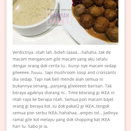
Verdictnya..ntah lah..boleh laaaa….hahaha..tak de
macam mengancam gile macam yang aku selalu
dengar orang dok cerita tu.. bunyi nye macam sedap
gileeeee..huuu.. tapi mushroom soup and croissants
dia sedap. Tapi nak beli mende alah semua ni
bukannya senang…panjang gileeeeee barisan. Tak
beraya agaknya diorang ni.. Time kitorang gi IKEA ni
ntah raya ke berapa ntah. Semua pon macam bajet
orang gi beraya kot..tu dok pakat2 gi IKEA..tengok
semua pon serbu IKEA..hahahaa…ampes tol… Jadinya
ramai gile kot melayu yang dok shopping kat IKEA
hari tu. Sabo je la.