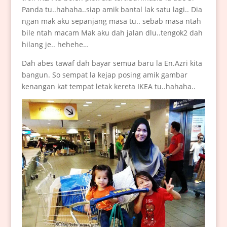
Panda tu..hahaha..siap amik bantal lak satu lagi.. Dia
ngan mak aku sepanjang masa tu.. sebab masa ntah
bile ntah macam Mak aku dah jalan dlu..tengok2 dah
hilang je.. hehehe…
Dah abes tawaf dah bayar semua baru la En.Azri kita
bangun. So sempat la kejap posing amik gambar
kenangan kat tempat letak kereta IKEA tu..hahaha..