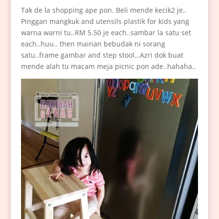
Tak de la shopping ape pon. Beli mende kecik2 je..
Pinggan mangkuk and utensils plastik for kids yang
warna warni tu..RM 5.50 je each..sambar la satu set
each..huu.. then mainan bebudak ni sorang
satu..frame gambar and step stool…Azri dok buat
mende alah tu macam meja picnic pon ade..hahaha..