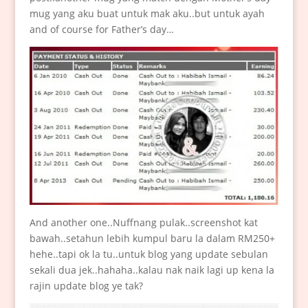
mug yang aku buat untuk mak aku..but untuk ayah
and of course for Father’s day…
And another one..Nuffnang pulak..screenshot kat
bawah..setahun lebih kumpul baru la dalam RM250+
hehe..tapi ok la tu..untuk blog yang update sebulan
sekali dua jek..hahaha..kalau nak naik lagi up kena la
rajin update blog ye tak?