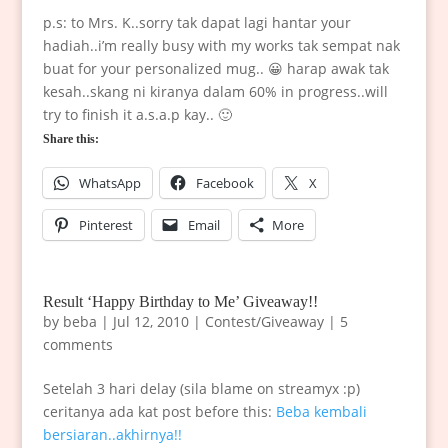
p.s: to Mrs. K..sorry tak dapat lagi hantar your
hadiah..i’m really busy with my works tak sempat nak
buat for your personalized mug.. 😀 harap awak tak
kesah..skang ni kiranya dalam 60% in progress..will
try to finish it a.s.a.p kay.. 🙂
Share this:
WhatsApp
Facebook
X
Pinterest
Email
More
Result ‘Happy Birthday to Me’ Giveaway!!
by
beba
|
Jul 12, 2010
|
Contest/Giveaway
|
5
comments
Setelah 3 hari delay (sila blame on streamyx :p)
ceritanya ada kat post before this:
Beba kembali
bersiaran..akhirnya!!