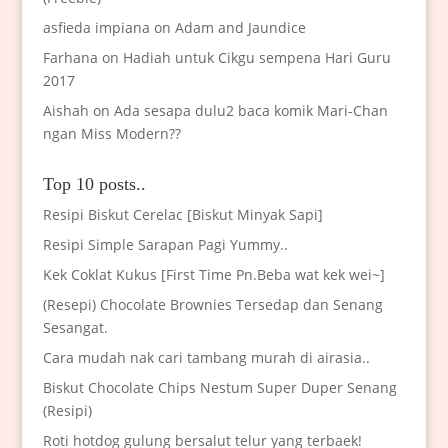
asfieda impiana
on
Adam and Jaundice
Farhana
on
Hadiah untuk Cikgu sempena Hari Guru
2017
Aishah
on
Ada sesapa dulu2 baca komik Mari-Chan
ngan Miss Modern??
Top 10 posts..
Resipi Biskut Cerelac [Biskut Minyak Sapi]
Resipi Simple Sarapan Pagi Yummy..
Kek Coklat Kukus [First Time Pn.Beba wat kek wei~]
(Resepi) Chocolate Brownies Tersedap dan Senang
Sesangat.
Cara mudah nak cari tambang murah di airasia..
Biskut Chocolate Chips Nestum Super Duper Senang
(Resipi)
Roti hotdog gulung bersalut telur yang terbaek!