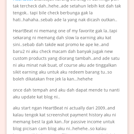
tak tercheck dah..hehe..ade setahun lebih kot dah tak
tengok.. tapi bile check berbunga gak la
hati..hahaha..sebab ade la yang nak dicash outkan..
HeartBeat ni memang one of my favorite gak la..tapi
sekarang ni memang dah slow la earning aku kat
sini..sebab dah takde wat promo ke ape ke..and
baru2 ni aku check macam dah banyak jugak new
custom products yang diorang tambah..and ade satu
ni aku minat nak buat, of course aku ade tinggalkan
sikit earning aku untuk aku redeem barang tu..so
boleh dikatakan free jek la kan…hehehe
once dah tempah and aku dah dapat mende tu nanti
aku update kat blog ni..
aku start ngan HeartBeat ni actually dari 2009..and
kalau tengok kat screenshot payment history aku ni
memang best la gak kan..for passive income untuk
blog picisan cam blog aku ni..hehehe..so kalau