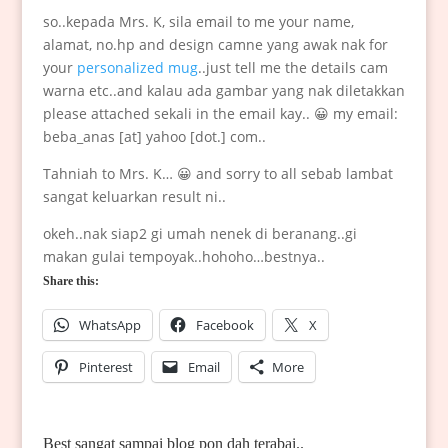
so..kepada Mrs. K, sila email to me your name,
alamat, no.hp and design camne yang awak nak for
your
personalized mug
..just tell me the details cam
warna etc..and kalau ada gambar yang nak diletakkan
please attached sekali in the email kay.. 😀 my email:
beba_anas [at] yahoo [dot.] com..
Tahniah to Mrs. K… 😀 and sorry to all sebab lambat
sangat keluarkan result ni..
okeh..nak siap2 gi umah nenek di beranang..gi
makan gulai tempoyak..hohoho…bestnya..
Share this:
WhatsApp
Facebook
X
Pinterest
Email
More
Best sangat sampai blog pon dah terabai..