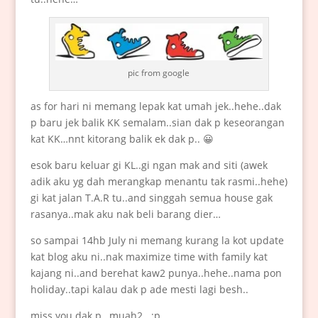
pic from google
as for hari ni memang lepak kat umah jek..hehe..dak
p baru jek balik KK semalam..sian dak p keseorangan
kat KK…nnt kitorang balik ek dak p.. 😀
esok baru keluar gi KL..gi ngan mak and siti (awek
adik aku yg dah merangkap menantu tak rasmi..hehe)
gi kat jalan T.A.R tu..and singgah semua house gak
rasanya..mak aku nak beli barang dier…
so sampai 14hb July ni memang kurang la kot update
kat blog aku ni..nak maximize time with family kat
kajang ni..and berehat kaw2 punya..hehe..nama pon
holiday..tapi kalau dak p ade mesti lagi besh..
miss you dak p…muah2.. :p