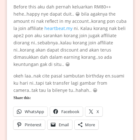
Before this aku dah pernah keluarkan RM80++
hehe..happy nye dapat duit.. 😀 bila agaknya the
amount ni nak reflect in my account..korang pon cuba
la join affiliate
heartbeat.my
ni. Kalau korang nak beli
ape2 pon aku sarankan korang join jugak affiliate
diorang ni..sebabnya..kalau korang join affiliate
ni..korang akan dapat discount and akan terus
dimasukkan dah dalam earning korang..so ada
keuntungan gak di situ.. 😀
okeh laa..nak cite pasal sambutan birthday en.suami
ku hari ni..tapi tak transfer lagi gambar from
camera..tak tau la bilenye tu..hahah.. 😀
Share this:
WhatsApp
Facebook
X
Pinterest
Email
More