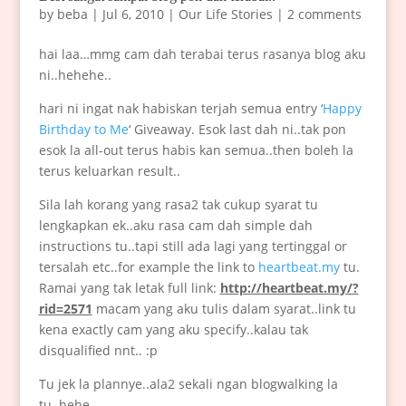
by
beba
|
Jul 6, 2010
|
Our Life Stories
|
2 comments
hai laa…mmg cam dah terabai terus rasanya blog aku
ni..hehehe..
hari ni ingat nak habiskan terjah semua entry ‘
Happy
Birthday to Me
‘ Giveaway. Esok last dah ni..tak pon
esok la all-out terus habis kan semua..then boleh la
terus keluarkan result..
Sila lah korang yang rasa2 tak cukup syarat tu
lengkapkan ek..aku rasa cam dah simple dah
instructions tu..tapi still ada lagi yang tertinggal or
tersalah etc..for example the link to
heartbeat.my
tu.
Ramai yang tak letak full link:
http://heartbeat.my/?
rid=2571
macam yang aku tulis dalam syarat..link tu
kena exactly cam yang aku specify..kalau tak
disqualified nnt.. :p
Tu jek la plannye..ala2 sekali ngan blogwalking la
tu..hehe…