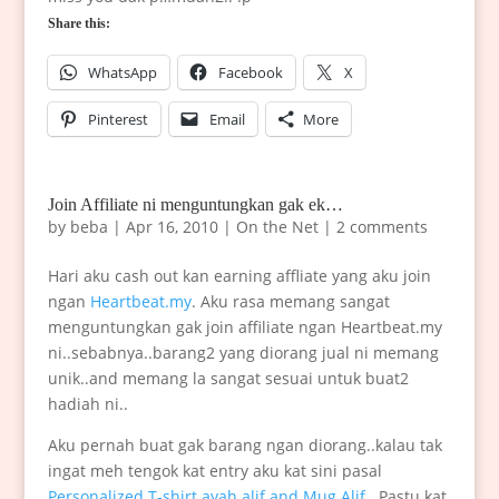
Share this:
WhatsApp
Facebook
X
Pinterest
Email
More
Join Affiliate ni menguntungkan gak ek…
by
beba
|
Apr 16, 2010
|
On the Net
|
2 comments
Hari aku cash out kan earning affliate yang aku join
ngan
Heartbeat.my
. Aku rasa memang sangat
menguntungkan gak join affiliate ngan Heartbeat.my
ni..sebabnya..barang2 yang diorang jual ni memang
unik..and memang la sangat sesuai untuk buat2
hadiah ni..
Aku pernah buat gak barang ngan diorang..kalau tak
ingat meh tengok kat entry aku kat sini pasal
Personalized T-shirt ayah alif and Mug Alif
. Pastu kat