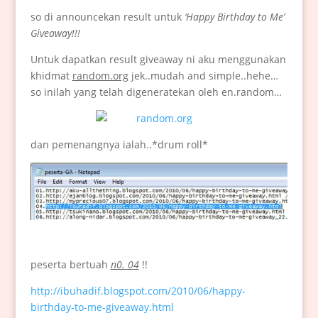
so di announcekan result untuk
‘Happy Birthday to Me’
Giveaway!!!
Untuk dapatkan result giveaway ni aku menggunakan
khidmat
random.org
jek..mudah and simple..hehe…
so inilah yang telah digeneratekan oleh en.random…
dan pemenangnya ialah..*drum roll*
peserta bertuah
n0. 04
!!
http://ibuhadif.blogspot.com/2010/06/happy-
birthday-to-me-giveaway.html