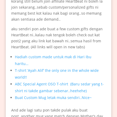
korang still belum join affiliate HeartBeat ni boleh la
join sekarang..sebab custom/personalized gifts ni
memang best kot kalau nak bagi orang..so memang
akan sentiasa ade demand..
aku sendiri pon ade buat a few custom gifts dengan
HeartBeat ni..kalau nak tengok boleh check out kat
post2 yang aku link kat bawah ni..semua hasil from
HeartBeat. (All links will open in new tabs)
Hadiah custom made untuk mak di Hari Ibu
haritu…
T-shirt ‘Ayah Alif’ the only one in the whole wide
world!!
ABC Special Agent OSO T-shirt (Baru sedar yang t-
shirt ni takde gambar sebenar..heehehe)
Buat Custom Mug letak muka sendiri..Nice~
And ade lagi satu pon takde pulak aku buat
post..another mug yang match dengan Mother’s day