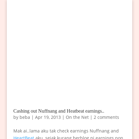
Cashing out Nuffnang and Heatbeat earnings..
by
beba
|
Apr 19, 2013
|
On the Net
|
2 comments
Mak ai..lama aku tak check earnings Nuffnang and
HeartBeat
aku..sejak kurang berblog ni earnings pon