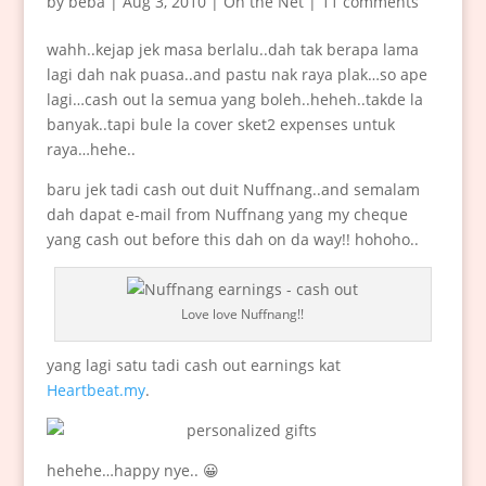
by
beba
|
Aug 3, 2010
|
On the Net
|
11 comments
wahh..kejap jek masa berlalu..dah tak berapa lama
lagi dah nak puasa..and pastu nak raya plak…so ape
lagi…cash out la semua yang boleh..heheh..takde la
banyak..tapi bule la cover sket2 expenses untuk
raya…hehe..
baru jek tadi cash out duit Nuffnang..and semalam
dah dapat e-mail from Nuffnang yang my cheque
yang cash out before this dah on da way!! hohoho..
Love love Nuffnang!!
yang lagi satu tadi cash out earnings kat
Heartbeat.my
.
hehehe…happy nye.. 😀