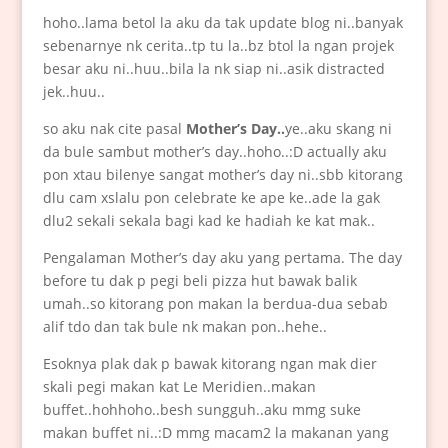
hoho..lama betol la aku da tak update blog ni..banyak
sebenarnye nk cerita..tp tu la..bz btol la ngan projek
besar aku ni..huu..bila la nk siap ni..asik distracted
jek..huu..
so aku nak cite pasal
Mother’s Day..
ye..aku skang ni
da bule sambut mother’s day..hoho..:D actually aku
pon xtau bilenye sangat mother’s day ni..sbb kitorang
dlu cam xslalu pon celebrate ke ape ke..ade la gak
dlu2 sekali sekala bagi kad ke hadiah ke kat mak..
Pengalaman Mother’s day aku yang pertama. The day
before tu dak p pegi beli pizza hut bawak balik
umah..so kitorang pon makan la berdua-dua sebab
alif tdo dan tak bule nk makan pon..hehe..
Esoknya plak dak p bawak kitorang ngan mak dier
skali pegi makan kat Le Meridien..makan
buffet..hohhoho..besh sungguh..aku mmg suke
makan buffet ni..:D mmg macam2 la makanan yang