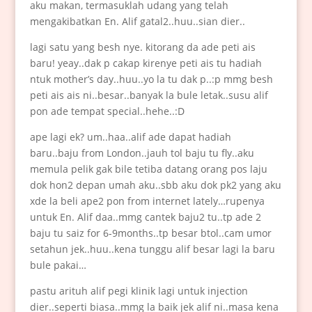
aku makan, termasuklah udang yang telah
mengakibatkan En. Alif gatal2..huu..sian dier..
lagi satu yang besh nye. kitorang da ade peti ais
baru! yeay..dak p cakap kirenye peti ais tu hadiah
ntuk mother’s day..huu..yo la tu dak p..:p mmg besh
peti ais ais ni..besar..banyak la bule letak..susu alif
pon ade tempat special..hehe..:D
ape lagi ek? um..haa..alif ade dapat hadiah
baru..baju from London..jauh tol baju tu fly..aku
memula pelik gak bile tetiba datang orang pos laju
dok hon2 depan umah aku..sbb aku dok pk2 yang aku
xde la beli ape2 pon from internet lately…rupenya
untuk En. Alif daa..mmg cantek baju2 tu..tp ade 2
baju tu saiz for 6-9months..tp besar btol..cam umor
setahun jek..huu..kena tunggu alif besar lagi la baru
bule pakai…
pastu arituh alif pegi klinik lagi untuk injection
dier..seperti biasa..mmg la baik jek alif ni..masa kena