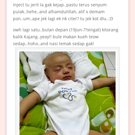
inject tu jerit la gak kejap..pastu terus senyum
pulak..hehe..and alhamdulillah, alif x demam
pon..um..ape jek lagi ek nk citer? tu jek kot dlu..:D
owh lagi satu..bulan depan (19Jun-??xingat) kitorang
balik Kajang..yeay!! bule makan kueh teow
sedap..hoho..and nasi lemak sedap gak!