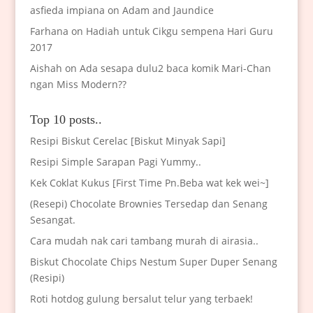
asfieda impiana
on
Adam and Jaundice
Farhana
on
Hadiah untuk Cikgu sempena Hari Guru
2017
Aishah
on
Ada sesapa dulu2 baca komik Mari-Chan
ngan Miss Modern??
Top 10 posts..
Resipi Biskut Cerelac [Biskut Minyak Sapi]
Resipi Simple Sarapan Pagi Yummy..
Kek Coklat Kukus [First Time Pn.Beba wat kek wei~]
(Resepi) Chocolate Brownies Tersedap dan Senang
Sesangat.
Cara mudah nak cari tambang murah di airasia..
Biskut Chocolate Chips Nestum Super Duper Senang
(Resipi)
Roti hotdog gulung bersalut telur yang terbaek!