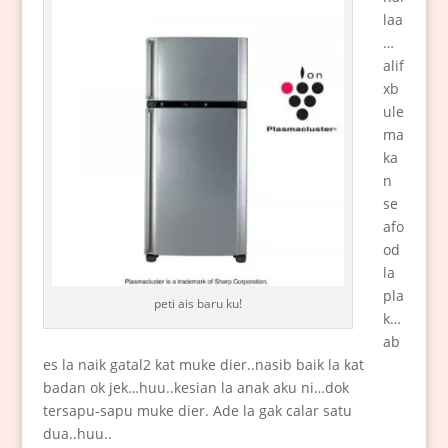
laa
…
alif
xb
ule
ma
ka
n
se
afo
od
la
pla
peti ais baru ku!
k…
ab
es la naik gatal2 kat muke dier..nasib baik la kat
badan ok jek…huu..kesian la anak aku ni…dok
tersapu-sapu muke dier. Ade la gak calar satu
dua..huu..