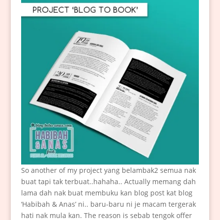
So another of my project yang belambak2 semua nak
buat tapi tak terbuat..hahaha.. Actually memang dah
lama dah nak buat membuku kan blog post kat blog
‘Habibah & Anas’ ni.. baru-baru ni je macam tergerak
hati nak mula kan. The reason is sebab tengok offer