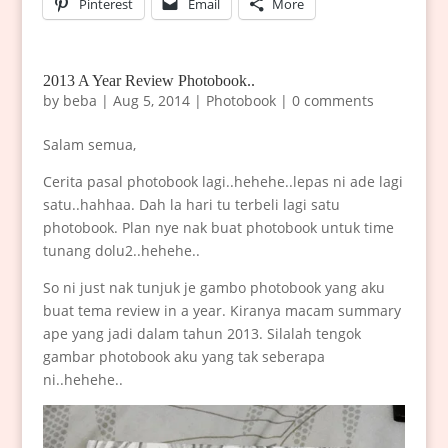
Pinterest
Email
More
2013 A Year Review Photobook..
by
beba
|
Aug 5, 2014
|
Photobook
|
0 comments
Salam semua,
Cerita pasal photobook lagi..hehehe..lepas ni ade lagi
satu..hahhaa. Dah la hari tu terbeli lagi satu
photobook. Plan nye nak buat photobook untuk time
tunang dolu2..hehehe..
So ni just nak tunjuk je gambo photobook yang aku
buat tema review in a year. Kiranya macam summary
ape yang jadi dalam tahun 2013. Silalah tengok
gambar photobook aku yang tak seberapa
ni..hehehe..