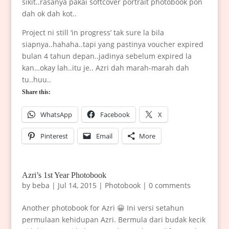
sikit..rasanya pakai softcover portrait photobook pon
dah ok dah kot..
Project ni still ‘in progress’ tak sure la bila
siapnya..hahaha..tapi yang pastinya voucher expired
bulan 4 tahun depan..jadinya sebelum expired la
kan…okay lah..itu je.. Azri dah marah-marah dah
tu..huu..
Share this:
WhatsApp
Facebook
X
Pinterest
Email
More
Azri’s 1st Year Photobook
by
beba
|
Jul 14, 2015
|
Photobook
|
0 comments
Another photobook for Azri 😀 Ini versi setahun
permulaan kehidupan Azri. Bermula dari budak kecik