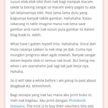
susun elok-elok sikit then nak bagi nampak macam
takde la boring sangat so macam every pages tu ada
lah kelainannya sikit. Post lama-lama dulu yang
bagusnya banyak takde gambar. Hahahaha. Kalau
sekarang ni takle imagine mana nak kena save
gambar and nanti nak susun pula gambar tu dalam
blog book ni. Adeh.
What have I gotten myself into. Hahahaha. Since dah
mula rasanya takkan la nak stop ye dak. Cuma nya
mungkin progress akan agak slowlah. Banyak sangat
dalam kepala otak ni semua nak buat. But being me,
when I am overwhelm jadi lagi tak jadi kerja nya.
Hahaha.
So it will take a while before I am going to post about
BlogBook #2. Mihmihmih.
Bagi sesiapa yang nak tau mana aku print buku ni,
meh nak bagitau. Aku print dengan
Photobook
Malaysia
. The trick is to buy their vouchers bila ada