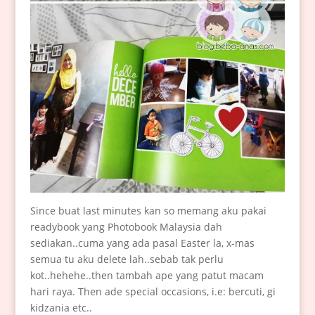
Since buat last minutes kan so memang aku pakai
readybook yang Photobook Malaysia dah
sediakan..cuma yang ada pasal Easter la, x-mas
semua tu aku delete lah..sebab tak perlu
kot..hehehe..then tambah ape yang patut macam
hari raya. Then ade special occasions, i.e: bercuti, gi
kidzania etc..