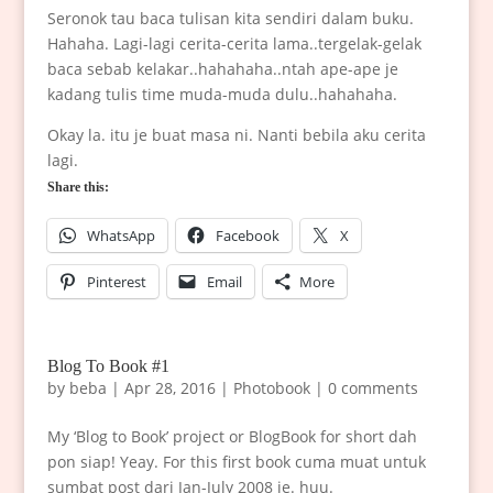
Seronok tau baca tulisan kita sendiri dalam buku.
Hahaha. Lagi-lagi cerita-cerita lama..tergelak-gelak
baca sebab kelakar..hahahaha..ntah ape-ape je
kadang tulis time muda-muda dulu..hahahaha.
Okay la. itu je buat masa ni. Nanti bebila aku cerita
lagi.
Share this:
WhatsApp
Facebook
X
Pinterest
Email
More
Blog To Book #1
by
beba
|
Apr 28, 2016
|
Photobook
|
0 comments
My ‘Blog to Book’ project or BlogBook for short dah
pon siap! Yeay. For this first book cuma muat untuk
sumbat post dari Jan-July 2008 je. huu.