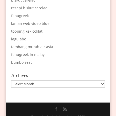
biskut cerelac
resepi biskut cerelac
fenugreek
laman web video blue
topping kek coklat
lagu abc
tambang murah air asia
fenugreek in malay
bumbo seat
Archives
Archives