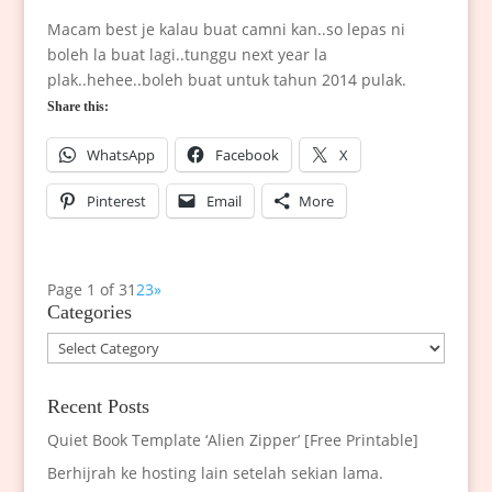
Macam best je kalau buat camni kan..so lepas ni
boleh la buat lagi..tunggu next year la
plak..hehee..boleh buat untuk tahun 2014 pulak.
Share this:
WhatsApp
Facebook
X
Pinterest
Email
More
Page 1 of 3
1
2
3
»
Categories
Categories
Recent Posts
Quiet Book Template ‘Alien Zipper’ [Free Printable]
Berhijrah ke hosting lain setelah sekian lama.