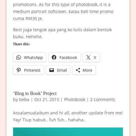
promotions. As for this type of photobook, it is a
medium portrait softcover, kalau beli time promo
cuma RM30 je.
Best juga tengok apa yang ko tulis dalam bentuk
buku. Hehehe.
Share this:
WhatsApp
Facebook
X
Pinterest
Email
More
‘Blog to Book’ Project
by
beba
|
Oct 21, 2015
|
Photobook
|
2 comments
Assalamualaikum and hi all, another update from me!
Yay! Tiup habuk.. fuh fuh.. hahaha..