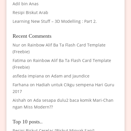
Adil bin Anas
Resipi Biskut Arab
Learning New Stuff – 3D Modelling : Part 2.
Recent Comments
Nur
on
Rainbow Alif Ba Ta Flash Card Template
(Freebie)
Fatima
on
Rainbow Alif Ba Ta Flash Card Template
(Freebie)
asfieda impiana
on
Adam and Jaundice
Farhana
on
Hadiah untuk Cikgu sempena Hari Guru
2017
Aishah
on
Ada sesapa dulu2 baca komik Mari-Chan
ngan Miss Modern??
Top 10 posts..
Resipi Biskut Cerelac [Biskut Minyak Sapi]