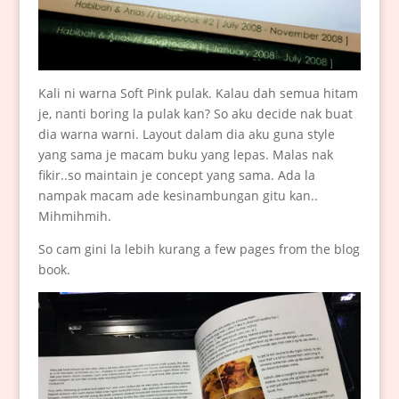
Kali ni warna Soft Pink pulak. Kalau dah semua hitam
je, nanti boring la pulak kan? So aku decide nak buat
dia warna warni. Layout dalam dia aku guna style
yang sama je macam buku yang lepas. Malas nak
fikir..so maintain je concept yang sama. Ada la
nampak macam ade kesinambungan gitu kan..
Mihmihmih.
So cam gini la lebih kurang a few pages from the blog
book.