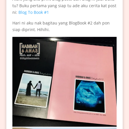
tu? Buku pertama yang siap tu ade aku cerita kat post
ni:
Blog To Book #1
Hari ni aku nak bagitau yang BlogBook #2 dah pon
siap diprint. Hihihi.