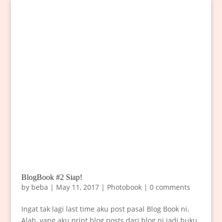
BlogBook #2 Siap!
by
beba
|
May 11, 2017
|
Photobook
|
0 comments
Ingat tak lagi last time aku post pasal Blog Book ni.
Alah, yang aku print blog posts dari blog ni jadi buku