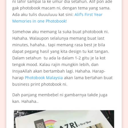
ni lahir sampai la ke umur dia setahun. Alif pon ade
gak photobook macam ni, dengan tema yang sama.
Ada aku tulis duuuluuu kat sini:
Alif’s First Year
Memories in one Photobook!
Somehow aku memang la suka buat photobook ni.
Hahaha. Walaupon selalunya memang buat last
minutes, hahaha.. tapi memang rasa best je bila
dapat pegang hasil yang kita design tu kat tangan.
Dalam setahun tu ada la dalam 1-2 gitu je la kot
tengok mood. Kalau rajin mungkin lebih, dan
InsyaAllah akan bertambah lagi. Hahaha. Harap-
harap
Photobook Malaysia
akan lama bertahan buat
business print photobook ni.
Dah panjang membebel ni gambarnya takde juga
kan. Hahaha..