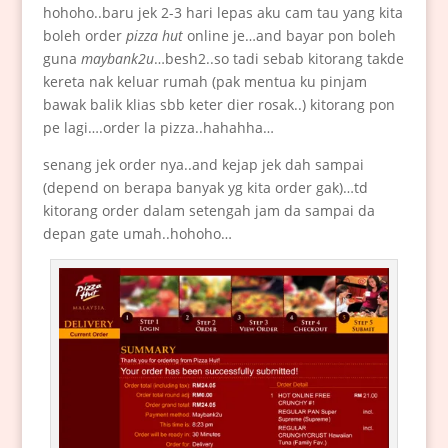
hohoho..baru jek 2-3 hari lepas aku cam tau yang kita
boleh order
pizza hut
online je…and bayar pon boleh
guna
maybank2u
…besh2..so tadi sebab kitorang takde
kereta nak keluar rumah (pak mentua ku pinjam
bawak balik klias sbb keter dier rosak..) kitorang pon
pe lagi….order la pizza..hahahha…
senang jek order nya..and kejap jek dah sampai
(depend on berapa banyak yg kita order gak)…td
kitorang order dalam setengah jam da sampai da
depan gate umah..hohoho…