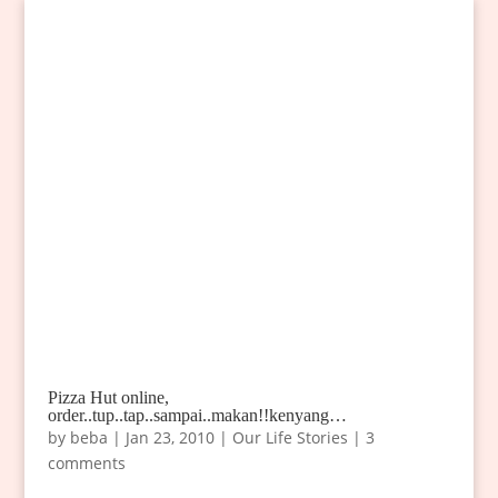
Pizza Hut online,
order..tup..tap..sampai..makan!!kenyang…
by
beba
|
Jan 23, 2010
|
Our Life Stories
|
3
comments