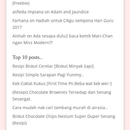
(Freebie)
asfieda impiana
on
Adam and Jaundice
Farhana
on
Hadiah untuk Cikgu sempena Hari Guru
2017
Aishah
on
Ada sesapa dulu2 baca komik Mari-Chan
ngan Miss Modern??
Top 10 posts..
Resipi Biskut Cerelac [Biskut Minyak Sapi]
Resipi Simple Sarapan Pagi Yummy..
Kek Coklat Kukus [First Time Pn.Beba wat kek wei~]
(Resepi) Chocolate Brownies Tersedap dan Senang
Sesangat.
Cara mudah nak cari tambang murah di airasia..
Biskut Chocolate Chips Nestum Super Duper Senang
(Resipi)