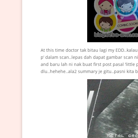
At this time doctor tak bitau lagi my EDD..kalau 
p’ dalam scan..lepas dah dapat gambar scan ni 
and baru lah ni nak buat first post pasal ‘littl
dlu..hehehe..ala2 summary je gitu..pasni kita b