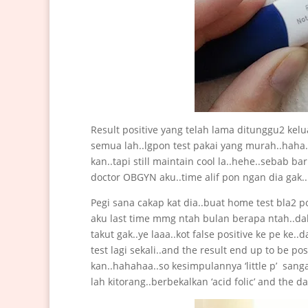
Result positive yang telah lama ditunggu2 kelu
semua lah..lgpon test pakai yang murah..haha..
kan..tapi still maintain cool la..hehe..sebab b
doctor OBGYN aku..time alif pon ngan dia gak..
Pegi sana cakap kat dia..buat home test bla2 p
aku last time mmg ntah bulan berapa ntah..da
takut gak..ye laaa..kot false positive ke pe ke.
test lagi sekali..and the result end up to be po
kan..hahahaa..so kesimpulannya ‘little p’ sang
lah kitorang..berbekalkan ‘acid folic’ and the d