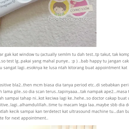
ar gak kat window tu (actually semlm tu dah test..tp takut, tak kom
so test lg..pakai yang mahal punye.. :p ) ..bab happy tu jangan cak
aru sangat lagi..esoknya ke lusa ntah kitorang buat appointment kat
ositive bla2..then mcm biasa dia tanya period etc..di sebabkan per
h lama gile..so dia scan terus..tapinyaaa…tak nampak ape2…masa 
.dah sampai tahap ni..kot keciwa lagi ke..hehe..so doctor cakap buat 
sitive..lagi..alhamdulillah..time tu macam lega laa..maybe sbb dia d
atlah kecik sampai kan terdetect kat ultrasound machine tu…dan ba
ate for next appointment..