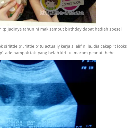
p jadinya tahun ni mak sambut birthday dapat hadiah spesel
ittle p’ . ‘little p’ tu actually kerja si alif ni la..dia cakap ‘it looks 
tle p’..ade nampak tak..yang belah kiri tu..macam peanut..hehe..