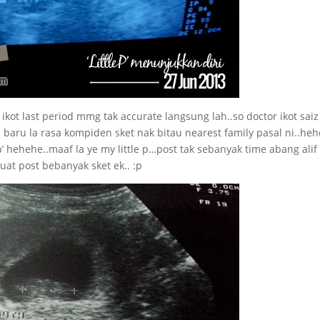
ikot last period mmg tak accurate langsung lah..so doctor ikot saiz ‘
baru la rasa kompiden sket nak bitau nearest family pasal ni..heh
e p’ hehehe..maaf la ye my little p…post tak sebanyak time abang alif
uat post bebanyak sket ek.. :p