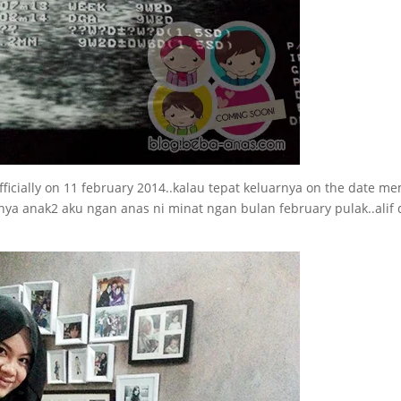
fficially on 11 february 2014..kalau tepat keluarnya on the date m
ya anak2 aku ngan anas ni minat ngan bulan february pulak..alif 