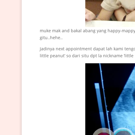
muke mak and bakal abang yang happy-mappy :
gitu..hehe..
Jadinya next appointment dapat lah kami tengok si ‘l
little peanut’ so dari situ dpt la nickname ‘lit