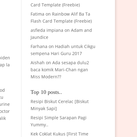
Card Template (Freebie)
Fatima
on
Rainbow Alif Ba Ta
Flash Card Template (Freebie)
asfieda impiana
on
Adam and
Jaundice
Farhana
on
Hadiah untuk Cikgu
sempena Hari Guru 2017
piden
Aishah
on
Ada sesapa dulu2
ap la
baca komik Mari-Chan ngan
Miss Modern??
iod
Top 10 posts..
tu
Resipi Biskut Cerelac [Biskut
urine
Minyak Sapi]
octor
Resipi Simple Sarapan Pagi
lik
Yummy..
Kek Coklat Kukus [First Time