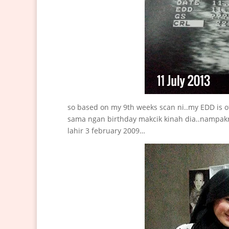
so based on my 9th weeks scan ni..my EDD is o
sama ngan birthday makcik kinah dia..nampakn
lahir 3 february 2009…