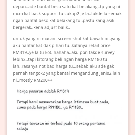
depan..ade bantal beso satu kat belakang..tp yang ni
mcm kat back support tu cukup2 je la..takde la semak
ngan bantal beso kat belakang tu..pastu kang asik
bergerak..kena adjust balik..
untuk yang ni macam screen shot kat bawah ni..yang
aku hantar kat dak p hari tu..katanya retail price
RM319..ye la tu kot..hahaha..aku pon takde survey
lebih2..tapi kitorang beli ngan harga RM180 tu
lah..rasanya not bad harga tu…sebab aku ade gak
pernah tengok2 yang bantal mengandung jenis2 lain
ni..mostly RM200++