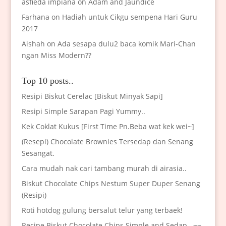
asfieda impiana
on
Adam and Jaundice
Farhana
on
Hadiah untuk Cikgu sempena Hari Guru
2017
Aishah
on
Ada sesapa dulu2 baca komik Mari-Chan
ngan Miss Modern??
Top 10 posts..
Resipi Biskut Cerelac [Biskut Minyak Sapi]
Resipi Simple Sarapan Pagi Yummy..
Kek Coklat Kukus [First Time Pn.Beba wat kek wei~]
(Resepi) Chocolate Brownies Tersedap dan Senang
Sesangat.
Cara mudah nak cari tambang murah di airasia..
Biskut Chocolate Chips Nestum Super Duper Senang
(Resipi)
Roti hotdog gulung bersalut telur yang terbaek!
Recipe Biskut Chocolate Chips Simple and Sedap.. ~~