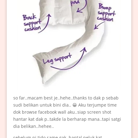
so far..macam best je..hehe..thanks to dak p sebab
sudi belikan untuk bini dia.. 😀 Aku terjumpe time
dok browse facebook wall aku..siap screen shot
hantar kat dak p..takde la berharap mana..tapi satgi
dia belikan..hehee..
sebelum ni tido same gak..bantal peluk kat