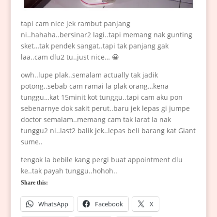
tapi cam nice jek rambut panjang
ni..hahaha..bersinar2 lagi..tapi memang nak gunting
sket…tak pendek sangat..tapi tak panjang gak
laa..cam dlu2 tu..just nice… 😀
owh..lupe plak..semalam actually tak jadik
potong..sebab cam ramai la plak orang…kena
tunggu…kat 15minit kot tunggu..tapi cam aku pon
sebenarnye dok sakit perut..baru jek lepas gi jumpe
doctor semalam..memang cam tak larat la nak
tunggu2 ni..last2 balik jek..lepas beli barang kat Giant
sume..
tengok la bebile kang pergi buat appointment dlu
ke..tak payah tunggu..hohoh..
Share this:
WhatsApp
Facebook
X