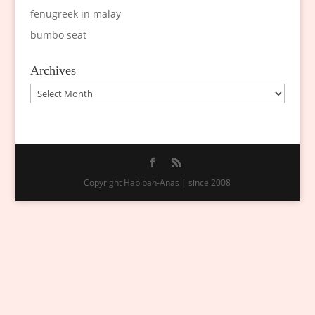
fenugreek in malay
bumbo seat
Archives
Archives
Copyright Habibah-Anas | since 2008