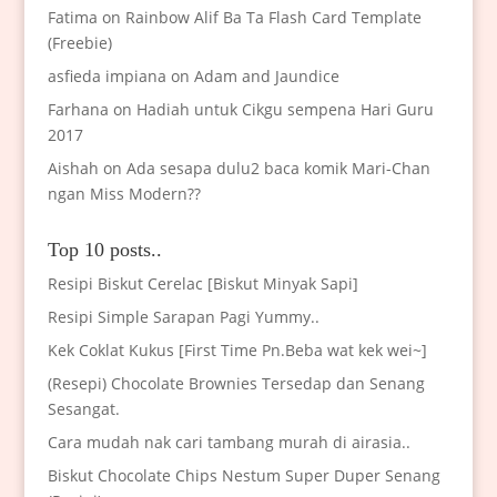
Fatima
on
Rainbow Alif Ba Ta Flash Card Template
(Freebie)
asfieda impiana
on
Adam and Jaundice
Farhana
on
Hadiah untuk Cikgu sempena Hari Guru
2017
Aishah
on
Ada sesapa dulu2 baca komik Mari-Chan
ngan Miss Modern??
Top 10 posts..
Resipi Biskut Cerelac [Biskut Minyak Sapi]
Resipi Simple Sarapan Pagi Yummy..
Kek Coklat Kukus [First Time Pn.Beba wat kek wei~]
(Resepi) Chocolate Brownies Tersedap dan Senang
Sesangat.
Cara mudah nak cari tambang murah di airasia..
Biskut Chocolate Chips Nestum Super Duper Senang