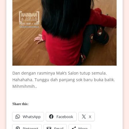
Dan dengan rasminya Mak’s Salon tutup semula.
Hahahaha. Tunggu dah panjang sok baru buka balik.
Mihmihmih..
Share this:
WhatsApp
Facebook
X
Pinterest
Email
More