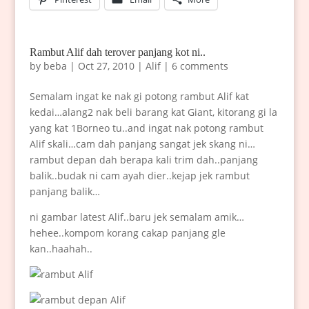
Rambut Alif dah terover panjang kot ni..
by
beba
|
Oct 27, 2010
|
Alif
|
6 comments
Semalam ingat ke nak gi potong rambut Alif kat
kedai…alang2 nak beli barang kat Giant, kitorang gi la
yang kat 1Borneo tu..and ingat nak potong rambut
Alif skali…cam dah panjang sangat jek skang ni…
rambut depan dah berapa kali trim dah..panjang
balik..budak ni cam ayah dier..kejap jek rambut
panjang balik…
ni gambar latest Alif..baru jek semalam amik…
hehee..kompom korang cakap panjang gle
kan..haahah..