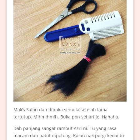
Mak’s Salon dah dibuka semula setelah lama
tertutup. Mihmihmih. Buka pon sehari je. Hahaha.
Dah panjang sangat rambut Azri ni. Tu yang rasa
macam dah patut dipotong. Kalau nak pergi kedai tu