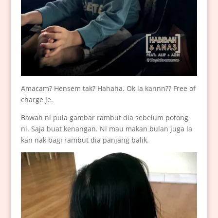
Amacam? Hensem tak? Hahaha. Ok la kannn?? Free of
charge je.
Bawah ni pula gambar rambut dia sebelum potong
ni. Saja buat kenangan. Ni mau makan bulan juga la
kan nak bagi rambut dia panjang balik.