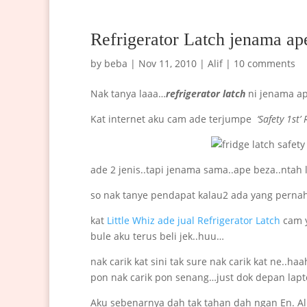
Refrigerator Latch jenama ap
by
beba
|
Nov 11, 2010
|
Alif
|
10 comments
Nak tanya laaa…
refrigerator latch
ni jenama ape
Kat internet aku cam ade terjumpe
‘Safety 1st’
ade 2 jenis..tapi jenama sama..ape beza..ntah 
so nak tanye pendapat kalau2 ada yang pern
kat
Little Whiz ade jual Refrigerator Latch
cam y
bule aku terus beli jek..huu…
nak carik kat sini tak sure nak carik kat ne..h
pon nak carik pon senang…just dok depan lapt
Aku sebenarnya dah tak tahan dah ngan En. Ali