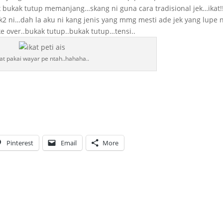
k bukak tutup memanjang…skang ni guna cara tradisional jek…ikat!
 ni…dah la aku ni kang jenis yang mmg mesti ade jek yang lupe 
ke over..bukak tutup..bukak tutup…tensi..
kat pakai wayar pe ntah..hahaha..
Pinterest
Email
More