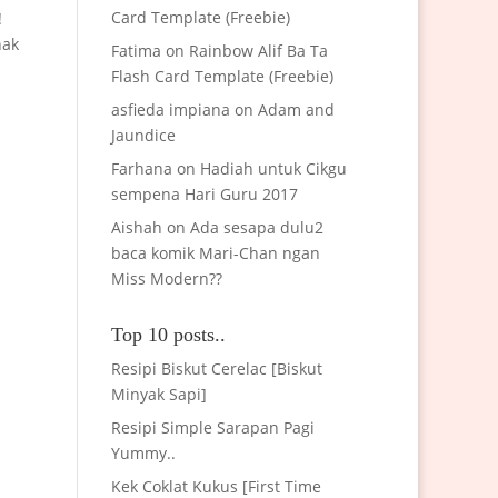
Card Template (Freebie)
!
nak
Fatima
on
Rainbow Alif Ba Ta
Flash Card Template (Freebie)
asfieda impiana
on
Adam and
Jaundice
Farhana
on
Hadiah untuk Cikgu
sempena Hari Guru 2017
Aishah
on
Ada sesapa dulu2
baca komik Mari-Chan ngan
Miss Modern??
Top 10 posts..
Resipi Biskut Cerelac [Biskut
Minyak Sapi]
Resipi Simple Sarapan Pagi
Yummy..
Kek Coklat Kukus [First Time