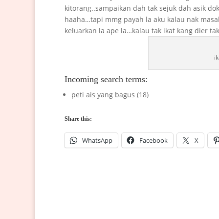
kitorang..sampaikan dah tak sejuk dah asik do
haaha…tapi mmg payah la aku kalau nak masak2
keluarkan la ape la…kalau tak ikat kang dier ta
i
Incoming search terms:
peti ais yang bagus (18)
Share this:
WhatsApp
Facebook
X