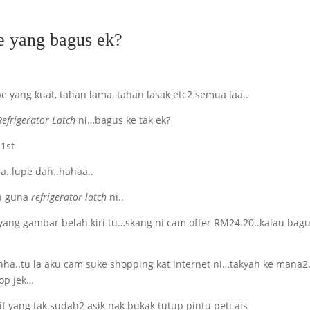
e yang bagus ek?
 yang kuat, tahan lama, tahan lasak etc2 semua laa..
 Refrigerator Latch
ni…bagus ke tak ek?
la..lupe dah..hahaa..
ah guna
refrigerator latch
ni..
ang gambar belah kiri tu…skang ni cam offer RM24.20..kalau bag
aahha..tu la aku cam suke shopping kat internet ni…takyah ke mana2.
op jek…
f yang tak sudah2 asik nak bukak tutup pintu peti ais