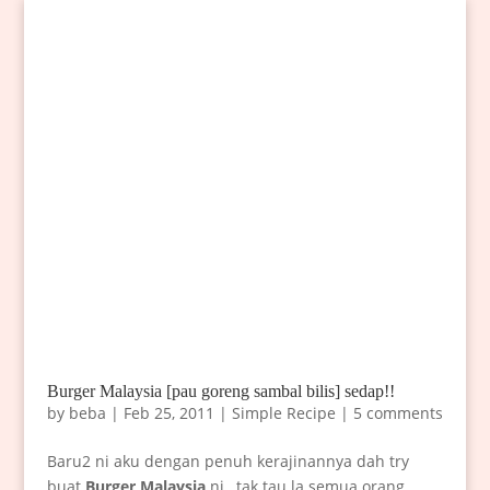
Burger Malaysia [pau goreng sambal bilis] sedap!!
by
beba
|
Feb 25, 2011
|
Simple Recipe
|
5 comments
Baru2 ni aku dengan penuh kerajinannya dah try
buat
Burger Malaysia
ni…tak tau la semua orang