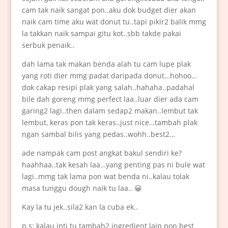
cam tak naik sangat pon..aku dok budget dier akan
naik cam time aku wat donut tu..tapi pikir2 balik mmg
la takkan naik sampai gitu kot..sbb takde pakai
serbuk penaik..
dah lama tak makan benda alah tu cam lupe plak
yang roti dier mmg padat daripada donut…hohoo…
dok cakap resipi plak yang salah..hahaha..padahal
bile dah goreng mmg perfect laa..luar dier ada cam
garing2 lagi..then dalam sedap2 makan..lembut tak
lembut, keras pon tak keras..just nice…tambah plak
ngan sambal bilis yang pedas..wohh..best2…
ade nampak cam post angkat bakul sendiri ke?
haahhaa..tak kesah laa…yang penting pas ni bule wat
lagi..mmg tak lama pon wat benda ni..kalau tolak
masa tunggu dough naik tu laa.. 😀
Kay la tu jek..sila2 kan la cuba ek..
p.s: kalau inti tu tambah2 ingredient lain pon best