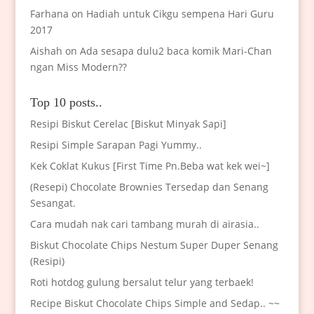
Farhana
on
Hadiah untuk Cikgu sempena Hari Guru
2017
Aishah
on
Ada sesapa dulu2 baca komik Mari-Chan
ngan Miss Modern??
Top 10 posts..
Resipi Biskut Cerelac [Biskut Minyak Sapi]
Resipi Simple Sarapan Pagi Yummy..
Kek Coklat Kukus [First Time Pn.Beba wat kek wei~]
(Resepi) Chocolate Brownies Tersedap dan Senang
Sesangat.
Cara mudah nak cari tambang murah di airasia..
Biskut Chocolate Chips Nestum Super Duper Senang
(Resipi)
Roti hotdog gulung bersalut telur yang terbaek!
Recipe Biskut Chocolate Chips Simple and Sedap.. ~~