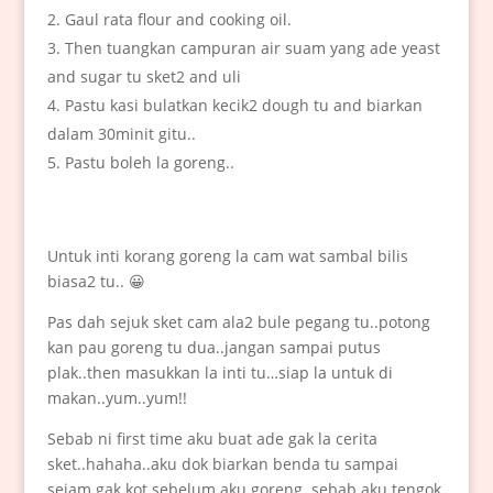
Gaul rata flour and cooking oil.
Then tuangkan campuran air suam yang ade yeast
and sugar tu sket2 and uli
Pastu kasi bulatkan kecik2 dough tu and biarkan
dalam 30minit gitu..
Pastu boleh la goreng..
Untuk inti korang goreng la cam wat sambal bilis
biasa2 tu.. 😀
Pas dah sejuk sket cam ala2 bule pegang tu..potong
kan pau goreng tu dua..jangan sampai putus
plak..then masukkan la inti tu…siap la untuk di
makan..yum..yum!!
Sebab ni first time aku buat ade gak la cerita
sket..hahaha..aku dok biarkan benda tu sampai
sejam gak kot sebelum aku goreng..sebab aku tengok