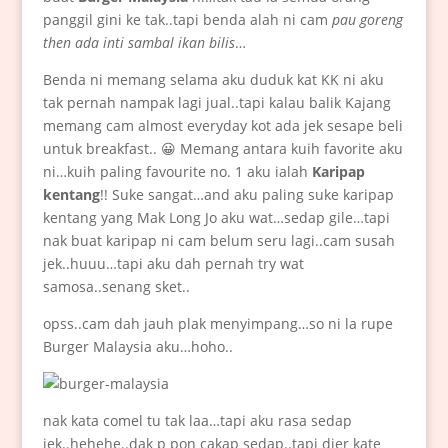
panggil gini ke tak..tapi benda alah ni cam
pau goreng
then ada inti sambal ikan bilis
…
Benda ni memang selama aku duduk kat KK ni aku
tak pernah nampak lagi jual..tapi kalau balik Kajang
memang cam almost everyday kot ada jek sesape beli
untuk breakfast.. 😀 Memang antara kuih favorite aku
ni…kuih paling favourite no. 1 aku ialah
Karipap
kentang
!! Suke sangat…and aku paling suke karipap
kentang yang Mak Long Jo aku wat…sedap gile…tapi
nak buat karipap ni cam belum seru lagi..cam susah
jek..huuu…tapi aku dah pernah try wat
samosa..senang sket..
opss..cam dah jauh plak menyimpang…so ni la rupe
Burger Malaysia aku…hoho..
nak kata comel tu tak laa…tapi aku rasa sedap
jek..hehehe..dak p pon cakap sedap..tapi dier kate