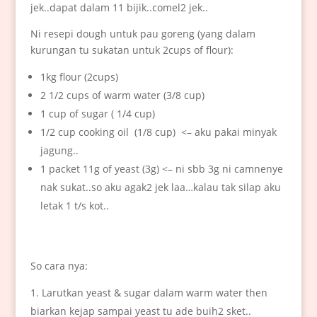
jek..dapat dalam 11 bijik..comel2 jek..
Ni resepi dough untuk pau goreng (yang dalam
kurungan tu sukatan untuk 2cups of flour):
1kg flour (2cups)
2 1/2 cups of warm water (3/8 cup)
1 cup of sugar ( 1/4 cup)
1/2 cup cooking oil (1/8 cup) <– aku pakai minyak
jagung..
1 packet 11g of yeast (3g) <– ni sbb 3g ni camnenye
nak sukat..so aku agak2 jek laa…kalau tak silap aku
letak 1 t/s kot..
So cara nya:
Larutkan yeast & sugar dalam warm water then
biarkan kejap sampai yeast tu ade buih2 sket..