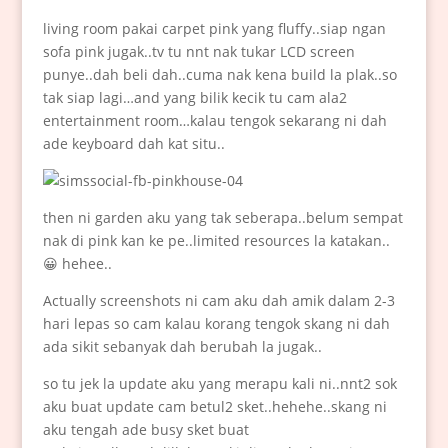
living room pakai carpet pink yang fluffy..siap ngan
sofa pink jugak..tv tu nnt nak tukar LCD screen
punye..dah beli dah..cuma nak kena build la plak..so
tak siap lagi…and yang bilik kecik tu cam ala2
entertainment room…kalau tengok sekarang ni dah
ade keyboard dah kat situ..
then ni garden aku yang tak seberapa..belum sempat
nak di pink kan ke pe..limited resources la katakan..
😀 hehee..
Actually screenshots ni cam aku dah amik dalam 2-3
hari lepas so cam kalau korang tengok skang ni dah
ada sikit sebanyak dah berubah la jugak..
so tu jek la update aku yang merapu kali ni..nnt2 sok
aku buat update cam betul2 sket..hehehe..skang ni
aku tengah ade busy sket buat