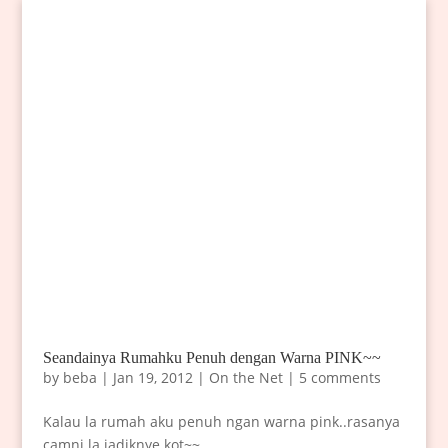
Seandainya Rumahku Penuh dengan Warna PINK~~
by
beba
|
Jan 19, 2012
|
On the Net
|
5 comments
Kalau la rumah aku penuh ngan warna pink..rasanya
camni la jadiknye kot~~