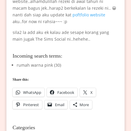
website..alhamdulillah rezeki di awal tahun ni
macam bagus jek..harap2 berkekalan la rezeki ni.. 😀
nanti dah siap aku update kat
poftfolio website
aku..for now ni rahsia~~~ :p
sila2 la add aku ek kalau ade sesape korang yang
main jugak The Sims Social ni..hehehe..
Incoming search terms:
rumah warna pink (30)
Share this:
WhatsApp
Facebook
X
Pinterest
Email
More
Categories