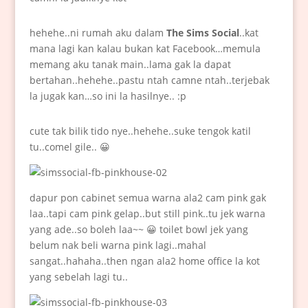
hehehe..ni rumah aku dalam
The Sims Social
..kat
mana lagi kan kalau bukan kat Facebook…memula
memang aku tanak main..lama gak la dapat
bertahan..hehehe..pastu ntah camne ntah..terjebak
la jugak kan…so ini la hasilnye.. :p
cute tak bilik tido nye..hehehe..suke tengok katil
tu..comel gile.. 😀
dapur pon cabinet semua warna ala2 cam pink gak
laa..tapi cam pink gelap..but still pink..tu jek warna
yang ade..so boleh laa~~ 😀 toilet bowl jek yang
belum nak beli warna pink lagi..mahal
sangat..hahaha..then ngan ala2 home office la kot
yang sebelah lagi tu..