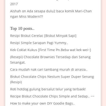
2017
Aishah
on
Ada sesapa dulu2 baca komik Mari-Chan
ngan Miss Modern??
Top 10 posts..
Resipi Biskut Cerelac [Biskut Minyak Sapi]
Resipi Simple Sarapan Pagi Yummy..
Kek Coklat Kukus [First Time Pn.Beba wat kek wei~]
(Resepi) Chocolate Brownies Tersedap dan Senang
Sesangat.
Cara mudah nak cari tambang murah di airasia..
Biskut Chocolate Chips Nestum Super Duper Senang
(Resipi)
Roti hotdog gulung bersalut telur yang terbaek!
Recipe Biskut Chocolate Chips Simple and Sedap.. ~~
How to make your own DIY Goodie Bags..