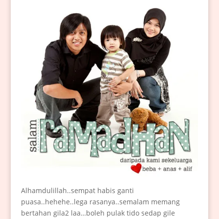
Alhamdulillah..sempat habis ganti
puasa..hehehe..lega rasanya..semalam memang
bertahan gila2 laa…boleh pulak tido sedap gile