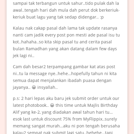
sampai tak terbangun untuk sahur..tido pulak dah la
awal..tengah hari dah mula dah perut dok berkeriuk-
keriuk buat lagu yang tak sedap didengar.. :p
Kalau nak cakap pasal dah lama tak update rasanya
nanti cam jadik every post pon mesti ade pasal isu tu
kot..hahaha..so kita skip pasal tu and cerita pasal
bulan Ramadhan yang akan datang dalam few days
jek lagi ni..
Cam dah besar2 terpampang gambar kat atas post
ni..tu la message nye..hehe…hopefully tahun ni kita
semua dapat menjalankan ibadah puasa dengan
jayanya.. 😀 insyallah..
p.s: 2 hari lepas aku baru jek submit order untuk our
latest photobook.. 😀 this time untuk Majlis Birthday
Alif yang ke-2, yang diadakan awal tahun hari tu…
esok last untuk discount 75% from MyFlippix..surely
memang sangat murah…aku ni pon tengah berusaha
kalau2 sempat nak submit lagi satu..hehehe…tapi