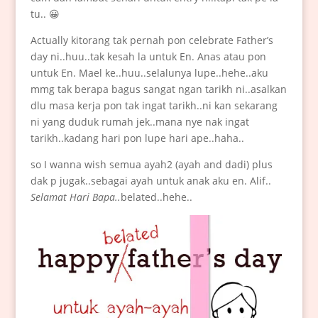
tu.. 😀
Actually kitorang tak pernah pon celebrate Father’s
day ni..huu..tak kesah la untuk En. Anas atau pon
untuk En. Mael ke..huu..selalunya lupe..hehe..aku
mmg tak berapa bagus sangat ngan tarikh ni..asalkan
dlu masa kerja pon tak ingat tarikh..ni kan sekarang
ni yang duduk rumah jek..mana nye nak ingat
tarikh..kadang hari pon lupe hari ape..haha..
so I wanna wish semua ayah2 (ayah and dadi) plus
dak p jugak..sebagai ayah untuk anak aku en. Alif..
Selamat Hari Bapa..
belated..hehe..