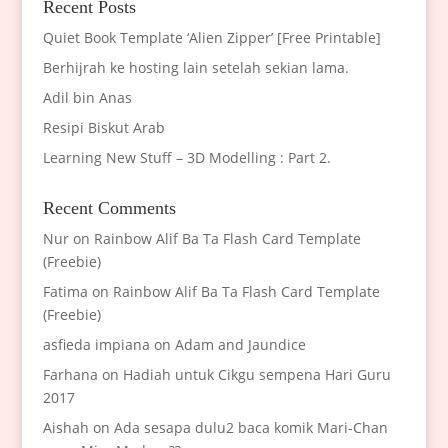
Recent Posts
Quiet Book Template ‘Alien Zipper’ [Free Printable]
Berhijrah ke hosting lain setelah sekian lama.
Adil bin Anas
Resipi Biskut Arab
Learning New Stuff – 3D Modelling : Part 2.
Recent Comments
Nur
on
Rainbow Alif Ba Ta Flash Card Template
(Freebie)
Fatima
on
Rainbow Alif Ba Ta Flash Card Template
(Freebie)
asfieda impiana
on
Adam and Jaundice
Farhana
on
Hadiah untuk Cikgu sempena Hari Guru
2017
Aishah
on
Ada sesapa dulu2 baca komik Mari-Chan