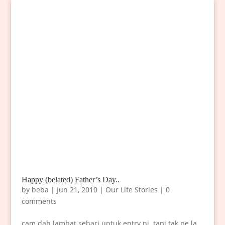
Happy (belated) Father’s Day..
by
beba
|
Jun 21, 2010
|
Our Life Stories
|
0
comments
cam dah lambat sehari untuk entry ni..tapi tak pe la