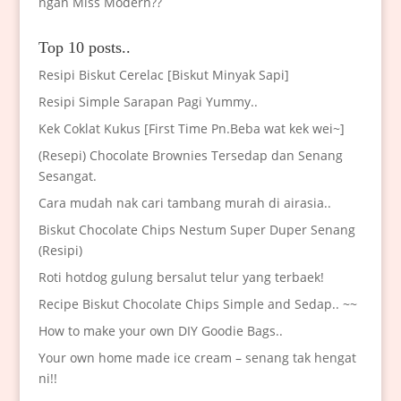
ngan Miss Modern??
Top 10 posts..
Resipi Biskut Cerelac [Biskut Minyak Sapi]
Resipi Simple Sarapan Pagi Yummy..
Kek Coklat Kukus [First Time Pn.Beba wat kek wei~]
(Resepi) Chocolate Brownies Tersedap dan Senang
Sesangat.
Cara mudah nak cari tambang murah di airasia..
Biskut Chocolate Chips Nestum Super Duper Senang
(Resipi)
Roti hotdog gulung bersalut telur yang terbaek!
Recipe Biskut Chocolate Chips Simple and Sedap.. ~~
How to make your own DIY Goodie Bags..
Your own home made ice cream – senang tak hengat
ni!!