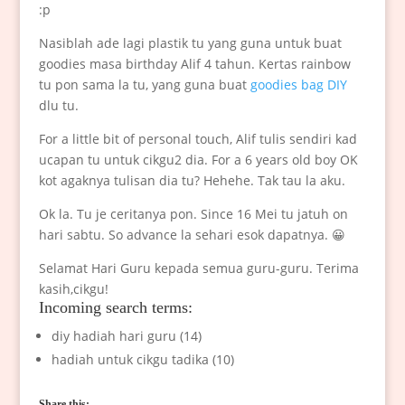
:p
Nasiblah ade lagi plastik tu yang guna untuk buat
goodies masa birthday Alif 4 tahun. Kertas rainbow
tu pon sama la tu, yang guna buat
goodies bag DIY
dlu tu.
For a little bit of personal touch, Alif tulis sendiri kad
ucapan tu untuk cikgu2 dia. For a 6 years old boy OK
kot agaknya tulisan dia tu? Hehehe. Tak tau la aku.
Ok la. Tu je ceritanya pon. Since 16 Mei tu jatuh on
hari sabtu. So advance la sehari esok dapatnya. 😀
Selamat Hari Guru kepada semua guru-guru. Terima
kasih,cikgu!
Incoming search terms:
diy hadiah hari guru (14)
hadiah untuk cikgu tadika (10)
Share this: