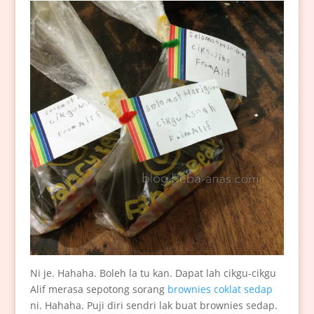
Ni je. Hahaha. Boleh la tu kan. Dapat lah cikgu-cikgu
Alif merasa sepotong sorang
brownies coklat sedap
ni. Hahaha. Puji diri sendri lak buat brownies sedap.