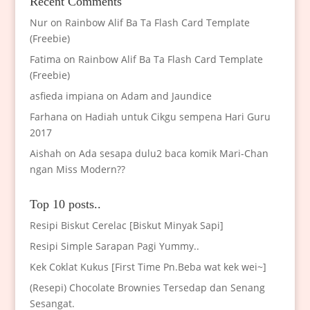
Recent Comments
Nur
on
Rainbow Alif Ba Ta Flash Card Template
(Freebie)
Fatima
on
Rainbow Alif Ba Ta Flash Card Template
(Freebie)
asfieda impiana
on
Adam and Jaundice
Farhana
on
Hadiah untuk Cikgu sempena Hari Guru
2017
Aishah
on
Ada sesapa dulu2 baca komik Mari-Chan
ngan Miss Modern??
Top 10 posts..
Resipi Biskut Cerelac [Biskut Minyak Sapi]
Resipi Simple Sarapan Pagi Yummy..
Kek Coklat Kukus [First Time Pn.Beba wat kek wei~]
(Resepi) Chocolate Brownies Tersedap dan Senang
Sesangat.