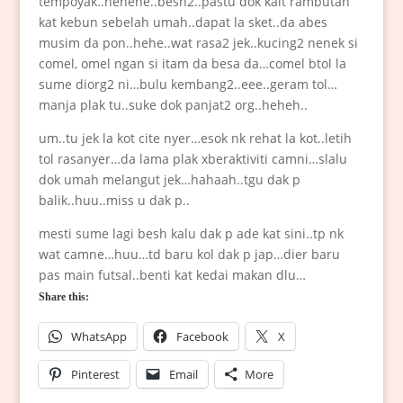
tempoyak..hehehe..besh2..pastu dok kait rambutan
kat kebun sebelah umah..dapat la sket..da abes
musim da pon..hehe..wat rasa2 jek..kucing2 nenek si
comel, omel ngan si itam da besa da…comel btol la
sume diorg2 ni…bulu kembang2..eee..geram tol…
manja plak tu..suke dok panjat2 org..heheh..
um..tu jek la kot cite nyer…esok nk rehat la kot..letih
tol rasanyer…da lama plak xberaktiviti camni…slalu
dok umah melangut jek…hahaah..tgu dak p
balik..huu..miss u dak p..
mesti sume lagi besh kalu dak p ade kat sini..tp nk
wat camne…huu…td baru kol dak p jap…dier baru
pas main futsal..benti kat kedai makan dlu…
Share this:
WhatsApp
Facebook
X
Pinterest
Email
More