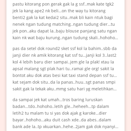
pastu kitorang pon gerak gak la g ssf..mak kate tgk2
jek la kang ape2 nk beli…on the way tu kitorang
benti2 gak la kat kedai2 situ..mak bli kain ntuk bagi
nenek ngan tudung matching..ngan tudung dier…tu
jek pon..aku dapat la..baju blouse panjang satu ngan
kain nk wat baju kurung..ngan tudung skali..hohoho…
pas da setel dok round2 sket ssf kol la bahim..sbb da
janji dier nk amik kitorang kat ssf tu…janji kol 3..last2
kol 4 lebih baru dier sampai..jem gle la plak! xtau la
apsal malang sgt plak hari tu..ramai gle org! sakit la
bontot aku dok atas besi kat taxi stand depan ssf tu…
kat sejam dok situ..da la panas..huu..sgt panas smpi
sakit gak la tekak aku..mmg satu hari yg meletihkan…
da sampai jek kat umah…tros baring luruskan
badan…tdo..hohoho..letih gle…heheeh…tp dalam
letih2 tu malam tu si yas dok ajak g karoke…dier
bayar..hohoho…aku duit cash xde..da abes..dalam
bank ade la..tp xkuarkan..hehe..2jam gak dok nyanyi…