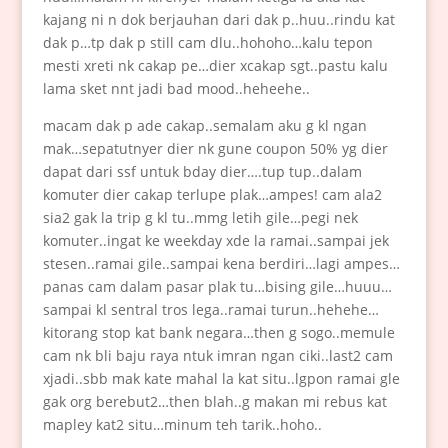
kajang ni n dok berjauhan dari dak p..huu..rindu kat
dak p…tp dak p still cam dlu..hohoho…kalu tepon
mesti xreti nk cakap pe…dier xcakap sgt..pastu kalu
lama sket nnt jadi bad mood..heheehe..
macam dak p ade cakap..semalam aku g kl ngan
mak…sepatutnyer dier nk gune coupon 50% yg dier
dapat dari ssf untuk bday dier….tup tup..dalam
komuter dier cakap terlupe plak…ampes! cam ala2
sia2 gak la trip g kl tu..mmg letih gile…pegi nek
komuter..ingat ke weekday xde la ramai..sampai jek
stesen..ramai gile..sampai kena berdiri…lagi ampes…
panas cam dalam pasar plak tu…bising gile…huuu…
sampai kl sentral tros lega..ramai turun..hehehe…
kitorang stop kat bank negara…then g sogo..memule
cam nk bli baju raya ntuk imran ngan ciki..last2 cam
xjadi..sbb mak kate mahal la kat situ..lgpon ramai gle
gak org berebut2…then blah..g makan mi rebus kat
mapley kat2 situ…minum teh tarik..hoho..