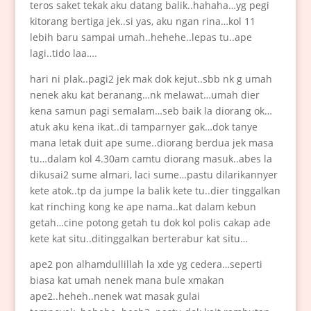
teros saket tekak aku datang balik..hahaha…yg pegi
kitorang bertiga jek..si yas, aku ngan rina…kol 11
lebih baru sampai umah..hehehe..lepas tu..ape
lagi..tido laa….
hari ni plak..pagi2 jek mak dok kejut..sbb nk g umah
nenek aku kat beranang…nk melawat…umah dier
kena samun pagi semalam…seb baik la diorang ok…
atuk aku kena ikat..di tamparnyer gak…dok tanye
mana letak duit ape sume..diorang berdua jek masa
tu…dalam kol 4.30am camtu diorang masuk..abes la
dikusai2 sume almari, laci sume…pastu dilarikannyer
kete atok..tp da jumpe la balik kete tu..dier tinggalkan
kat rinching kong ke ape nama..kat dalam kebun
getah…cine potong getah tu dok kol polis cakap ade
kete kat situ..ditinggalkan berterabur kat situ…
ape2 pon alhamdullillah la xde yg cedera…seperti
biasa kat umah nenek mana bule xmakan
ape2..heheh..nenek wat masak gulai