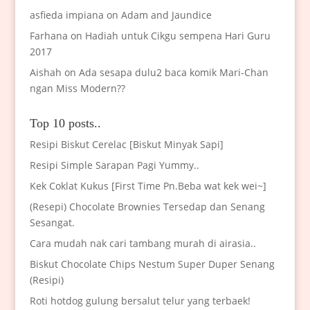
asfieda impiana
on
Adam and Jaundice
Farhana
on
Hadiah untuk Cikgu sempena Hari Guru
2017
Aishah
on
Ada sesapa dulu2 baca komik Mari-Chan
ngan Miss Modern??
Top 10 posts..
Resipi Biskut Cerelac [Biskut Minyak Sapi]
Resipi Simple Sarapan Pagi Yummy..
Kek Coklat Kukus [First Time Pn.Beba wat kek wei~]
(Resepi) Chocolate Brownies Tersedap dan Senang
Sesangat.
Cara mudah nak cari tambang murah di airasia..
Biskut Chocolate Chips Nestum Super Duper Senang
(Resipi)
Roti hotdog gulung bersalut telur yang terbaek!