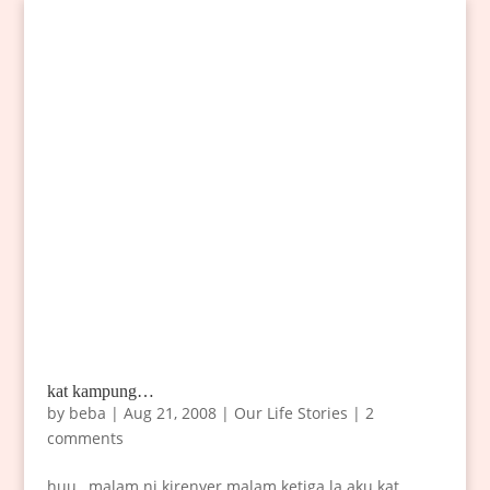
kat kampung…
by
beba
|
Aug 21, 2008
|
Our Life Stories
|
2
comments
huu…malam ni kirenyer malam ketiga la aku kat