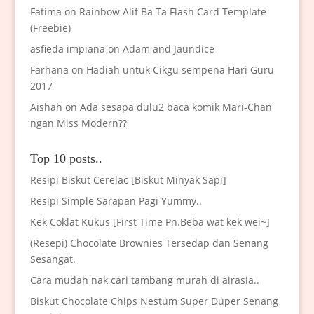
Fatima
on
Rainbow Alif Ba Ta Flash Card Template
(Freebie)
asfieda impiana
on
Adam and Jaundice
Farhana
on
Hadiah untuk Cikgu sempena Hari Guru
2017
Aishah
on
Ada sesapa dulu2 baca komik Mari-Chan
ngan Miss Modern??
Top 10 posts..
Resipi Biskut Cerelac [Biskut Minyak Sapi]
Resipi Simple Sarapan Pagi Yummy..
Kek Coklat Kukus [First Time Pn.Beba wat kek wei~]
(Resepi) Chocolate Brownies Tersedap dan Senang
Sesangat.
Cara mudah nak cari tambang murah di airasia..
Biskut Chocolate Chips Nestum Super Duper Senang