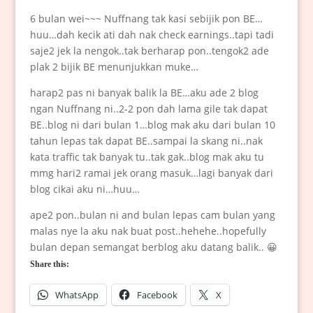
6 bulan wei~~~ Nuffnang tak kasi sebijik pon BE…
huu…dah kecik ati dah nak check earnings..tapi tadi
saje2 jek la nengok..tak berharap pon..tengok2 ade
plak 2 bijik BE menunjukkan muke…
harap2 pas ni banyak balik la BE…aku ade 2 blog
ngan Nuffnang ni..2-2 pon dah lama gile tak dapat
BE..blog ni dari bulan 1…blog mak aku dari bulan 10
tahun lepas tak dapat BE..sampai la skang ni..nak
kata traffic tak banyak tu..tak gak..blog mak aku tu
mmg hari2 ramai jek orang masuk…lagi banyak dari
blog cikai aku ni…huu…
ape2 pon..bulan ni and bulan lepas cam bulan yang
malas nye la aku nak buat post..hehehe..hopefully
bulan depan semangat berblog aku datang balik.. 😀
Share this:
WhatsApp
Facebook
X