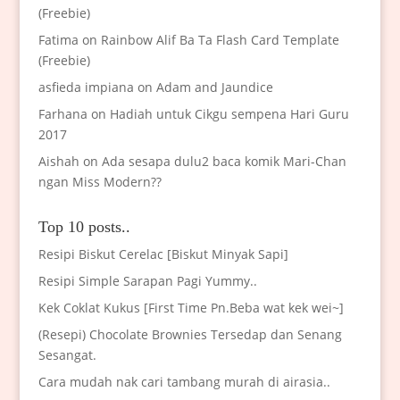
(Freebie)
Fatima
on
Rainbow Alif Ba Ta Flash Card Template
(Freebie)
asfieda impiana
on
Adam and Jaundice
Farhana
on
Hadiah untuk Cikgu sempena Hari Guru
2017
Aishah
on
Ada sesapa dulu2 baca komik Mari-Chan
ngan Miss Modern??
Top 10 posts..
Resipi Biskut Cerelac [Biskut Minyak Sapi]
Resipi Simple Sarapan Pagi Yummy..
Kek Coklat Kukus [First Time Pn.Beba wat kek wei~]
(Resepi) Chocolate Brownies Tersedap dan Senang
Sesangat.
Cara mudah nak cari tambang murah di airasia..