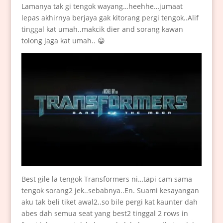
Lamanya tak gi tengok wayang…heehhe…jumaat
lepas akhirnya berjaya gak kitorang pergi tengok..Alif
tinggal kat umah..makcik dier and sorang kawan
tolong jaga kat umah.. 😀
Best gile la tengok Transformers ni…tapi cam sama
tengok sorang2 jek..sebabnya..En. Suami kesayangan
aku tak beli tiket awal2..so bile pergi kat kaunter dah
abes dah semua seat yang best2 tinggal 2 rows in