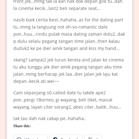
front jek…mmg tak la kan nak dok depan gile tu..dah
la cinema kecik…last2 beli separate seat…
nasib baik cerita best..hahaha..as for the dating part
tu..mmg la langsung not oh-so-romantic date
pon..huu…rindu pulak masa dating zaman dolu2..dak
p dulu selalu pegang tangan time jalan..then kalau
duduk2 ke pe dier amik tangan and kiss my hand…
skang? sampai2 jek turun kereta and jalan ke cinema
tu aku tunggu jek dier amik pegang tangan aku time
jalan..mmg berharap jek laa..dier jalan jek laju kat
depan..kecik ati wei~~
Cam sepanjang s0-called date tu takde ape2
pon..pergi 1Borneo, gi wayang, beli tiket, masuk
wayang, layan citer sorang2, abes citer..balik…huu…
tak tau dah nak cakap pe..hahaha..
Share this: