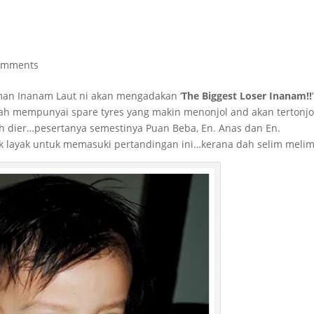
omments
Taman Inanam Laut ni akan mengadakan ‘
The Biggest Loser Inanam!!
‘
ah mempunyai spare tyres yang makin menonjol and akan tertonjo
lah dier…pesertanya semestinya Puan Beba, En. Anas dan En.
tidak layak untuk memasuki pertandingan ini…kerana dah selim melim