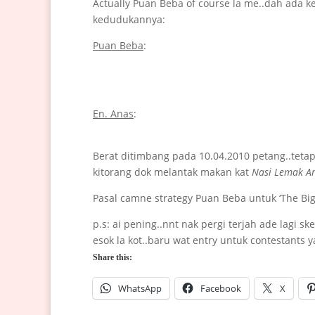
Actually Puan Beba of course la me..dah ada k
kedudukannya:
Puan Beba
:
En. Anas
:
Berat ditimbang pada 10.04.2010 petang..teta
kitorang dok melantak makan kat
Nasi Lemak A
Pasal camne strategy Puan Beba untuk ‘The Big
p.s: ai pening..nnt nak pergi terjah ade lagi s
esok la kot..baru wat entry untuk contestants y
Share this:
WhatsApp
Facebook
X