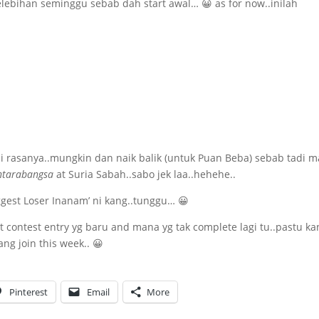
elebihan seminggu sebab dah start awal… 😀 as for now..inilah
pi rasanya..mungkin dan naik balik (untuk Puan Beba) sebab tadi 
ntarabangsa
at Suria Sabah..sabo jek laa..hehehe..
gest Loser Inanam’ ni kang..tunggu… 😀
ket contest entry yg baru and mana yg tak complete lagi tu..pastu ka
ang join this week.. 😀
Pinterest
Email
More