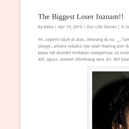
The Biggest Loser Inanam!!
by
beba
|
Apr 10, 2010
|
Our Life Stories
|
9 c
Ye…seperti tajuk di atas…kitorang di no. __, 
yeayyy…antara sebab2 nye ialah masing pon d
kalau tak diambil tindakan sewajarnya..so ini
Alif..opsss..setelah ditimbang tara..En. Alif 