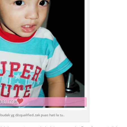
budak yg disqualified..tak puas hati la tu..