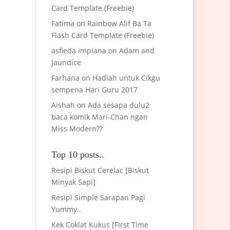
Card Template (Freebie)
Fatima
on
Rainbow Alif Ba Ta
Flash Card Template (Freebie)
asfieda impiana
on
Adam and
Jaundice
Farhana
on
Hadiah untuk Cikgu
sempena Hari Guru 2017
Aishah
on
Ada sesapa dulu2
baca komik Mari-Chan ngan
Miss Modern??
Top 10 posts..
Resipi Biskut Cerelac [Biskut
Minyak Sapi]
Resipi Simple Sarapan Pagi
Yummy..
Kek Coklat Kukus [First Time