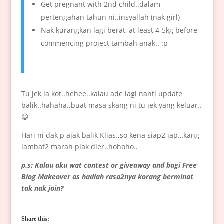
Get pregnant with 2nd child..dalam
pertengahan tahun ni..insyallah (nak girl)
Nak kurangkan lagi berat, at least 4-5kg before
commencing project tambah anak.. :p
Tu jek la kot..hehee..kalau ade lagi nanti update
balik..hahaha..buat masa skang ni tu jek yang keluar..
😀
Hari ni dak p ajak balik Klias..so kena siap2 jap…kang
lambat2 marah plak dier..hohoho..
p.s: Kalau aku wat contest or giveaway and bagi Free
Blog Makeover as hadiah rasa2nya korang berminat
tak nak join?
Share this: