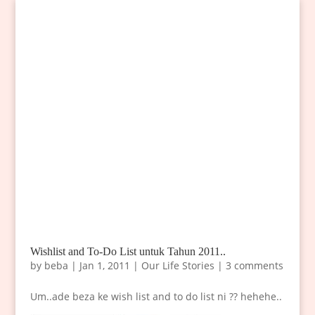
Wishlist and To-Do List untuk Tahun 2011..
by
beba
|
Jan 1, 2011
|
Our Life Stories
|
3 comments
Um..ade beza ke wish list and to do list ni ?? hehehe..