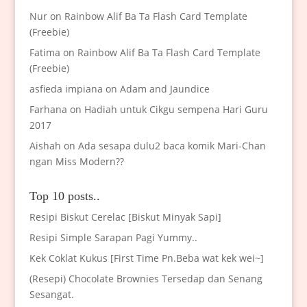
Nur
on
Rainbow Alif Ba Ta Flash Card Template
(Freebie)
Fatima
on
Rainbow Alif Ba Ta Flash Card Template
(Freebie)
asfieda impiana
on
Adam and Jaundice
Farhana
on
Hadiah untuk Cikgu sempena Hari Guru
2017
Aishah
on
Ada sesapa dulu2 baca komik Mari-Chan
ngan Miss Modern??
Top 10 posts..
Resipi Biskut Cerelac [Biskut Minyak Sapi]
Resipi Simple Sarapan Pagi Yummy..
Kek Coklat Kukus [First Time Pn.Beba wat kek wei~]
(Resepi) Chocolate Brownies Tersedap dan Senang
Sesangat.