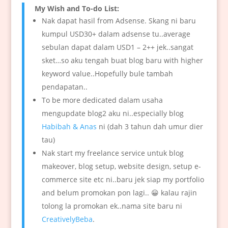
My Wish and To-do List:
Nak dapat hasil from Adsense. Skang ni baru
kumpul USD30+ dalam adsense tu..average
sebulan dapat dalam USD1 – 2++ jek..sangat
sket…so aku tengah buat blog baru with higher
keyword value..Hopefully bule tambah
pendapatan..
To be more dedicated dalam usaha
mengupdate blog2 aku ni..especially blog
Habibah & Anas
ni (dah 3 tahun dah umur dier
tau)
Nak start my freelance service untuk blog
makeover, blog setup, website design, setup e-
commerce site etc ni..baru jek siap my portfolio
and belum promokan pon lagi.. 😀 kalau rajin
tolong la promokan ek..nama site baru ni
CreativelyBeba
.