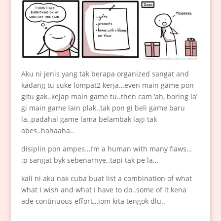
Aku ni jenis yang tak berapa organized sangat and
kadang tu suke lompat2 kerja…even main game pon
gitu gak..kejap main game tu..then cam ‘ah, boring la’
gi main game lain plak..tak pon gi beli game baru
la..padahal game lama belambak lagi tak
abes..hahaaha..
disiplin pon ampes…I’m a human with many flaws…
:p sangat byk sebenarnye..tapi tak pe la…
kali ni aku nak cuba buat list a combination of what
what I wish and what I have to do..some of it kena
ade continuous effort…jom kita tengok dlu..