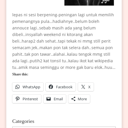
lepas ni sesi berpening-peningan lagi untuk memilih
pemenangnya pula…hadiahnye..belum boleh
annouce lagi..sebab masih ada yang belum
dibeli..insyallah weekend ni kitorang akan
beli..harap2 dah sehat..tapi tekak ni mmg still perit
semacam jek..makan pon tak selera dah..semua pon
pahit..tak pon tawar..alahai..kalau tengok mmg still
ada lagi..putih2 kat tonsil tu..kalau ikot kat wikipedia
tu..amik masa seminggu or more gak baru elok..huu…
Share this:
WhatsApp
Facebook
X
Pinterest
Email
More
Categories