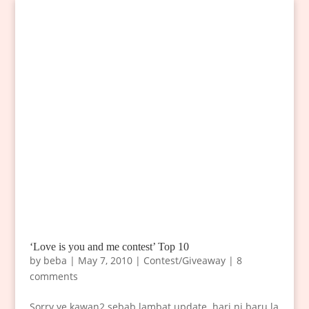
‘Love is you and me contest’ Top 10
by
beba
|
May 7, 2010
|
Contest/Giveaway
|
8
comments
Sorry ye kawan2 sebab lambat update..hari ni baru la