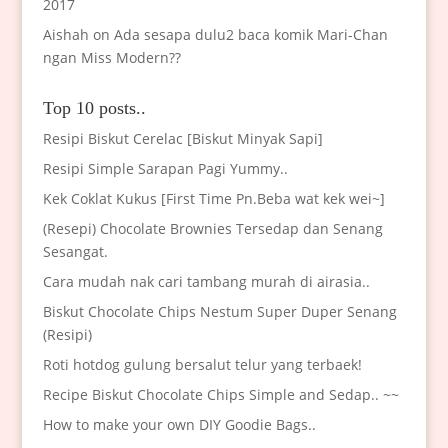
2017
Aishah
on
Ada sesapa dulu2 baca komik Mari-Chan
ngan Miss Modern??
Top 10 posts..
Resipi Biskut Cerelac [Biskut Minyak Sapi]
Resipi Simple Sarapan Pagi Yummy..
Kek Coklat Kukus [First Time Pn.Beba wat kek wei~]
(Resepi) Chocolate Brownies Tersedap dan Senang
Sesangat.
Cara mudah nak cari tambang murah di airasia..
Biskut Chocolate Chips Nestum Super Duper Senang
(Resipi)
Roti hotdog gulung bersalut telur yang terbaek!
Recipe Biskut Chocolate Chips Simple and Sedap.. ~~
How to make your own DIY Goodie Bags..