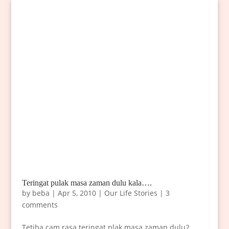
Teringat pulak masa zaman dulu kala….
by
beba
|
Apr 5, 2010
|
Our Life Stories
|
3
comments
Tetiba cam rasa teringat plak masa zaman dulu2,