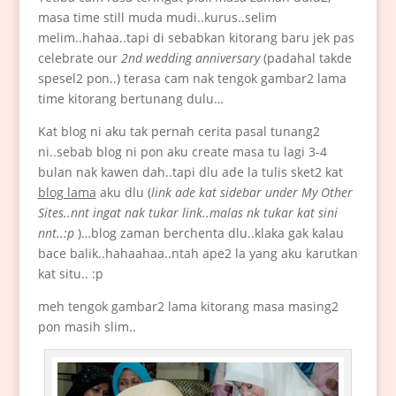
masa time still muda mudi..kurus..selim
melim..hahaa..tapi di sebabkan kitorang baru jek pas
celebrate our
2nd wedding anniversary
(padahal takde
spesel2 pon..) terasa cam nak tengok gambar2 lama
time kitorang bertunang dulu…
Kat blog ni aku tak pernah cerita pasal tunang2
ni..sebab blog ni pon aku create masa tu lagi 3-4
bulan nak kawen dah..tapi dlu ade la tulis sket2 kat
blog lama
aku dlu (
link ade kat sidebar under My Other
Sites..nnt ingat nak tukar link..malas nk tukar kat sini
nnt..:p
)…blog zaman berchenta dlu..klaka gak kalau
bace balik..hahaahaa..ntah ape2 la yang aku karutkan
kat situ.. :p
meh tengok gambar2 lama kitorang masa masing2
pon masih slim..