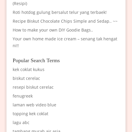
(Resipi)
Roti hotdog gulung bersalut telur yang terbaek!
Recipe Biskut Chocolate Chips Simple and Sedap.. ~~
How to make your own DIY Goodie Bags..
Your own home made ice cream – senang tak hengat
ni!!
Popular Search Terms
kek coklat kukus
biskut cerelac
resepi biskut cerelac
fenugreek
laman web video blue
topping kek coklat
lagu abc
tambang murah air asia