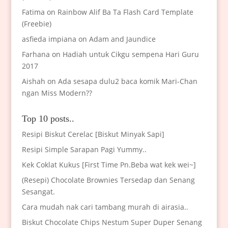
Fatima
on
Rainbow Alif Ba Ta Flash Card Template
(Freebie)
asfieda impiana
on
Adam and Jaundice
Farhana
on
Hadiah untuk Cikgu sempena Hari Guru
2017
Aishah
on
Ada sesapa dulu2 baca komik Mari-Chan
ngan Miss Modern??
Top 10 posts..
Resipi Biskut Cerelac [Biskut Minyak Sapi]
Resipi Simple Sarapan Pagi Yummy..
Kek Coklat Kukus [First Time Pn.Beba wat kek wei~]
(Resepi) Chocolate Brownies Tersedap dan Senang
Sesangat.
Cara mudah nak cari tambang murah di airasia..
Biskut Chocolate Chips Nestum Super Duper Senang