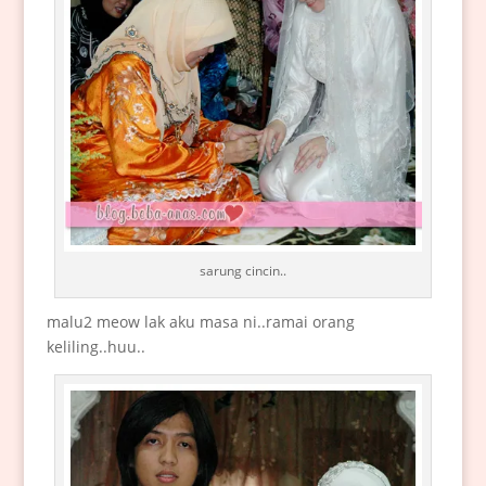
sarung cincin..
malu2 meow lak aku masa ni..ramai orang
keliling..huu..