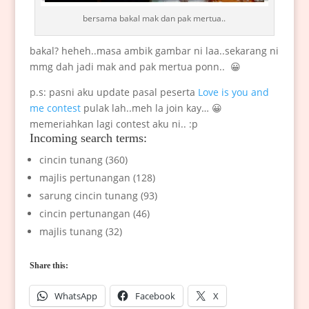
bersama bakal mak dan pak mertua..
bakal? heheh..masa ambik gambar ni laa..sekarang ni
mmg dah jadi mak and pak mertua ponn.. 😀
p.s: pasni aku update pasal peserta
Love is you and
me contest
pulak lah..meh la join kay… 😀
memeriahkan lagi contest aku ni.. :p
Incoming search terms:
cincin tunang (360)
majlis pertunangan (128)
sarung cincin tunang (93)
cincin pertunangan (46)
majlis tunang (32)
Share this:
WhatsApp
Facebook
X