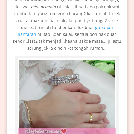
dok wat
mini pelamin
ni…niat di hati ada gak nak wat
camtu..tapi yang free guna barang2 kat rumah tu jek
laaa..al-maklum laa..mak aku pon byk bunga2 stock
dier kat rumah tu..dier kan dok buat
gubahan
hantaran
ni..tapi..dah kalau semua pon nak buat
sendri..last2 tak menjadi..haaha..takde masa.. :p last2
sarung jek la cincin kat tengah rumah…