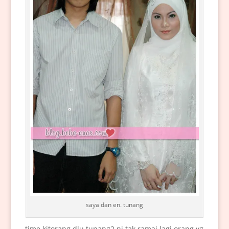
saya dan en. tunang
time kitorang dlu tunang2 ni tak ramai lagi orang yg