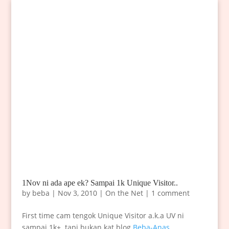
1Nov ni ada ape ek? Sampai 1k Unique Visitor..
by
beba
|
Nov 3, 2010
|
On the Net
|
1 comment
First time cam tengok Unique Visitor a.k.a UV ni
sampai 1k+..tapi bukan kat blog
Beba-Anas