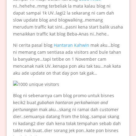
ni..hehehe..mmg terbeliak la mata kalau blog ni
dapat sampai 1k UV..lagi2 la sekarang ni cam dah
slow update blog and blogwalking..memang
merudum traffic kat sini…pasni kena start balik usaha
menaikkan traffic kat blog Beba-Anas ni..hehe..
Ni cerita pasal blog
Hantaran Kahwin
mak aku…blog
ni memang cam sentiasa ada visitors and bule tahan
la banyaknye…tapi tetibe on 1 November cam
mencanak naik UV..kenapa pon aku tak tau…nak kata
aku ade update on that day pon tak gak…
Blog ni sebenarnya cam blog promo untuk bisnes
kecik2 buat
gubahan hantaran perkahwinan and
pertunangan
mak aku…skang ni ramai dah customer
dier..semuanya datang from the blog..sampai skang
ni kadang2 dier dah kena tolak tempahan sebab dah
takle nak buat..dier sorang jek pon..kate pon bisnes