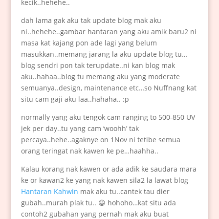
kecik..hehehe..
dah lama gak aku tak update blog mak aku
ni..hehehe..gambar hantaran yang aku amik baru2 ni
masa kat kajang pon ade lagi yang belum
masukkan..memang jarang la aku update blog tu…
blog sendri pon tak terupdate..ni kan blog mak
aku..hahaa..blog tu memang aku yang moderate
semuanya..design, maintenance etc…so Nuffnang kat
situ cam gaji aku laa..hahaha.. :p
normally yang aku tengok cam ranging to 500-850 UV
jek per day..tu yang cam ‘woohh’ tak
percaya..hehe..agaknye on 1Nov ni tetibe semua
orang teringat nak kawen ke pe…haahha..
Kalau korang nak kawen or ada adik ke saudara mara
ke or kawan2 ke yang nak kawen sila2 la lawat blog
Hantaran Kahwin
mak aku tu..cantek tau dier
gubah..murah plak tu.. 😀 hohoho…kat situ ada
contoh2 gubahan yang pernah mak aku buat