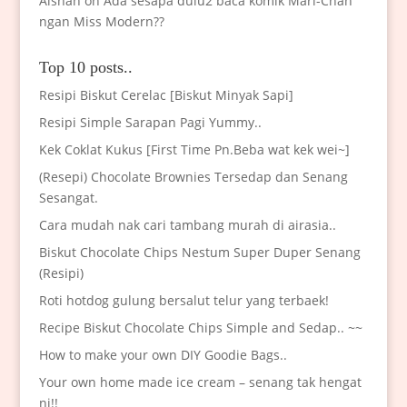
Aishah
on
Ada sesapa dulu2 baca komik Mari-Chan
ngan Miss Modern??
Top 10 posts..
Resipi Biskut Cerelac [Biskut Minyak Sapi]
Resipi Simple Sarapan Pagi Yummy..
Kek Coklat Kukus [First Time Pn.Beba wat kek wei~]
(Resepi) Chocolate Brownies Tersedap dan Senang
Sesangat.
Cara mudah nak cari tambang murah di airasia..
Biskut Chocolate Chips Nestum Super Duper Senang
(Resipi)
Roti hotdog gulung bersalut telur yang terbaek!
Recipe Biskut Chocolate Chips Simple and Sedap.. ~~
How to make your own DIY Goodie Bags..
Your own home made ice cream – senang tak hengat
ni!!