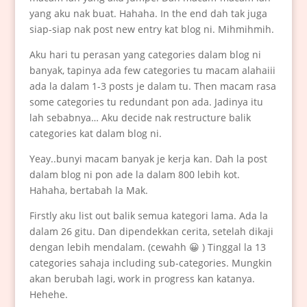
yang aku nak buat. Hahaha. In the end dah tak juga
siap-siap nak post new entry kat blog ni. Mihmihmih.
Aku hari tu perasan yang categories dalam blog ni
banyak, tapinya ada few categories tu macam alahaiii
ada la dalam 1-3 posts je dalam tu. Then macam rasa
some categories tu redundant pon ada. Jadinya itu
lah sebabnya… Aku decide nak restructure balik
categories kat dalam blog ni.
Yeay..bunyi macam banyak je kerja kan. Dah la post
dalam blog ni pon ade la dalam 800 lebih kot.
Hahaha, bertabah la Mak.
Firstly aku list out balik semua kategori lama. Ada la
dalam 26 gitu. Dan dipendekkan cerita, setelah dikaji
dengan lebih mendalam. (cewahh 😀 )
Tinggal la 13
categories sahaja including sub-categories. Mungkin
akan berubah lagi, work in progress kan katanya.
Hehehe.