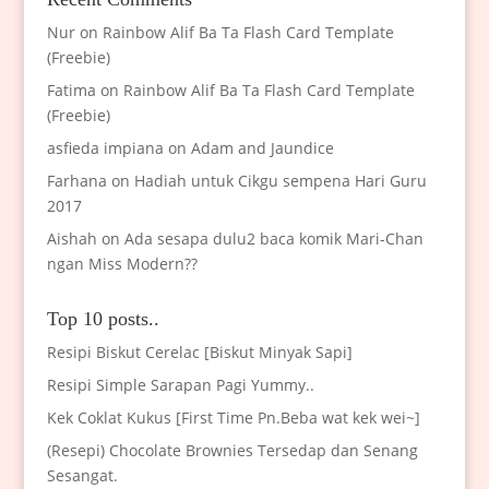
Nur
on
Rainbow Alif Ba Ta Flash Card Template
(Freebie)
Fatima
on
Rainbow Alif Ba Ta Flash Card Template
(Freebie)
asfieda impiana
on
Adam and Jaundice
Farhana
on
Hadiah untuk Cikgu sempena Hari Guru
2017
Aishah
on
Ada sesapa dulu2 baca komik Mari-Chan
ngan Miss Modern??
Top 10 posts..
Resipi Biskut Cerelac [Biskut Minyak Sapi]
Resipi Simple Sarapan Pagi Yummy..
Kek Coklat Kukus [First Time Pn.Beba wat kek wei~]
(Resepi) Chocolate Brownies Tersedap dan Senang
Sesangat.