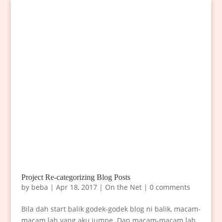
Project Re-categorizing Blog Posts
by
beba
|
Apr 18, 2017
|
On the Net
|
0 comments
Bila dah start balik godek-godek blog ni balik, macam-
macam lah yang aku jumpe. Dan macam-macam lah