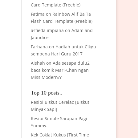
Card Template (Freebie)
Fatima
on
Rainbow Alif Ba Ta
Flash Card Template (Freebie)
asfieda impiana
on
Adam and
Jaundice
Farhana
on
Hadiah untuk Cikgu
sempena Hari Guru 2017
Aishah
on
Ada sesapa dulu2
baca komik Mari-Chan ngan
Miss Modern??
Top 10 posts..
Resipi Biskut Cerelac [Biskut
Minyak Sapi]
Resipi Simple Sarapan Pagi
Yummy..
Kek Coklat Kukus [First Time