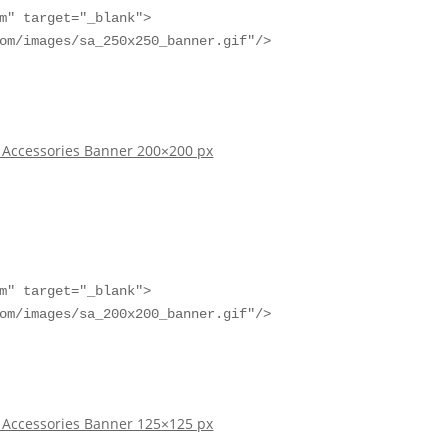
m" target="_blank">

om/images/sa_250x250_banner.gif"/>

 Accessories Banner 200×200 px
m" target="_blank">

om/images/sa_200x200_banner.gif"/>

 Accessories Banner 125×125 px