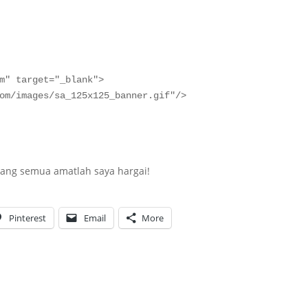
m" target="_blank">

om/images/sa_125x125_banner.gif"/>

rang semua amatlah saya hargai!
Pinterest
Email
More