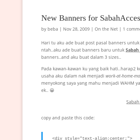
New Banners for SabahAcces
by
beba
|
Nov 28, 2009
|
On the Net
|
1 comm
Hari tu aku ade buat post pasal banners untuk
ntah..aku ade buat banners baru untuk
Sabah 
banners..and aku buat dalam 3 sizes..
Pada kawan-kawan ku yang baik hati..harap2 ko
usaha aku dalam nak menjadi
work-at-home-m
menyokong saya yang mahu menjadi WAHM yang 
ek.. 😀
Sabah
copy and paste this code:
<div style="text-align:center;">
