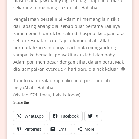
masih sama jawapan yang aku bagi. Tapi buat masa
sekarang ni memang cukup lah. Hahaha.
Pengalaman bersalin Si Adam ni memang lain sikit
dari abang-abang dia, sebab buat pertama kali nya
kami memilih untuk bersalin di hospital kerajaan atas
sebab kesihatan aku. Tapi alhamdulillah, Allah
permudahkan semuanya dari mula mengandung
sampai ke bersalin, penyakit aku stabil dan baby
Adam pon membesar dengan sihat dalam perut Mak
dia, sampaikan overdue 4 hari baru dia nak keluar. 😀
Tapi tu nanti kalau rajin aku buat post lain lah.
InsyaAllah. Hahaha.
(Visited 674 times, 1 visits today)
Share this:
WhatsApp
Facebook
X
Pinterest
Email
More