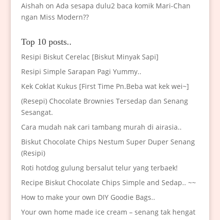
Aishah
on
Ada sesapa dulu2 baca komik Mari-Chan
ngan Miss Modern??
Top 10 posts..
Resipi Biskut Cerelac [Biskut Minyak Sapi]
Resipi Simple Sarapan Pagi Yummy..
Kek Coklat Kukus [First Time Pn.Beba wat kek wei~]
(Resepi) Chocolate Brownies Tersedap dan Senang
Sesangat.
Cara mudah nak cari tambang murah di airasia..
Biskut Chocolate Chips Nestum Super Duper Senang
(Resipi)
Roti hotdog gulung bersalut telur yang terbaek!
Recipe Biskut Chocolate Chips Simple and Sedap.. ~~
How to make your own DIY Goodie Bags..
Your own home made ice cream – senang tak hengat