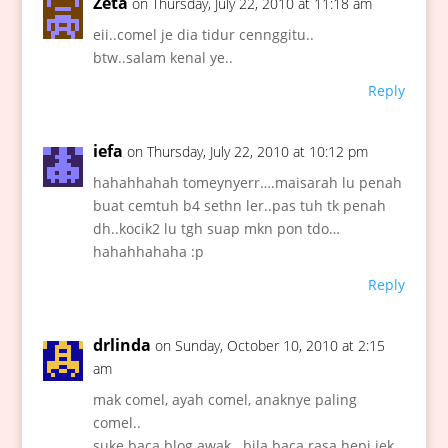
Zeta
on Thursday, July 22, 2010 at 11:18 am
eii..comel je dia tidur cennggitu..
btw..salam kenal ye..
Reply
iefa
on Thursday, July 22, 2010 at 10:12 pm
hahahhahah tomeynyerr….maisarah lu penah
buat cemtuh b4 sethn ler..pas tuh tk penah
dh..kocik2 lu tgh suap mkn pon tdo…
hahahhahaha :p
Reply
drlinda
on Sunday, October 10, 2010 at 2:15
am
mak comel, ayah comel, anaknye paling
comel..
suke baca blog awak.. bila baca rasa hepi jek..