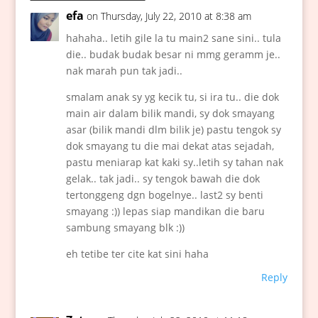
efa
on Thursday, July 22, 2010 at 8:38 am
hahaha.. letih gile la tu main2 sane sini.. tula
die.. budak budak besar ni mmg geramm je..
nak marah pun tak jadi..
smalam anak sy yg kecik tu, si ira tu.. die dok
main air dalam bilik mandi, sy dok smayang
asar (bilik mandi dlm bilik je) pastu tengok sy
dok smayang tu die mai dekat atas sejadah,
pastu meniarap kat kaki sy..letih sy tahan nak
gelak.. tak jadi.. sy tengok bawah die dok
tertonggeng dgn bogelnye.. last2 sy benti
smayang :)) lepas siap mandikan die baru
sambung smayang blk :))
eh tetibe ter cite kat sini haha
Reply