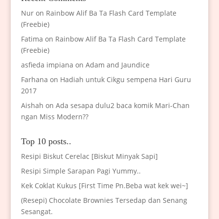
Nur
on
Rainbow Alif Ba Ta Flash Card Template
(Freebie)
Fatima
on
Rainbow Alif Ba Ta Flash Card Template
(Freebie)
asfieda impiana
on
Adam and Jaundice
Farhana
on
Hadiah untuk Cikgu sempena Hari Guru
2017
Aishah
on
Ada sesapa dulu2 baca komik Mari-Chan
ngan Miss Modern??
Top 10 posts..
Resipi Biskut Cerelac [Biskut Minyak Sapi]
Resipi Simple Sarapan Pagi Yummy..
Kek Coklat Kukus [First Time Pn.Beba wat kek wei~]
(Resepi) Chocolate Brownies Tersedap dan Senang
Sesangat.