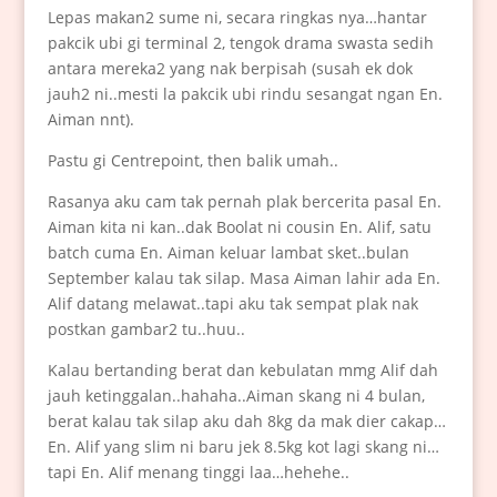
Lepas makan2 sume ni, secara ringkas nya…hantar
pakcik ubi gi terminal 2, tengok drama swasta sedih
antara mereka2 yang nak berpisah (susah ek dok
jauh2 ni..mesti la pakcik ubi rindu sesangat ngan En.
Aiman nnt).
Pastu gi Centrepoint, then balik umah..
Rasanya aku cam tak pernah plak bercerita pasal En.
Aiman kita ni kan..dak Boolat ni cousin En. Alif, satu
batch cuma En. Aiman keluar lambat sket..bulan
September kalau tak silap. Masa Aiman lahir ada En.
Alif datang melawat..tapi aku tak sempat plak nak
postkan gambar2 tu..huu..
Kalau bertanding berat dan kebulatan mmg Alif dah
jauh ketinggalan..hahaha..Aiman skang ni 4 bulan,
berat kalau tak silap aku dah 8kg da mak dier cakap…
En. Alif yang slim ni baru jek 8.5kg kot lagi skang ni…
tapi En. Alif menang tinggi laa…hehehe..