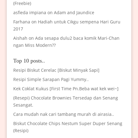
(Freebie)
asfieda impiana
on
Adam and Jaundice
Farhana
on
Hadiah untuk Cikgu sempena Hari Guru
2017
Aishah
on
Ada sesapa dulu2 baca komik Mari-Chan
ngan Miss Modern??
Top 10 posts..
Resipi Biskut Cerelac [Biskut Minyak Sapi]
Resipi Simple Sarapan Pagi Yummy..
Kek Coklat Kukus [First Time Pn.Beba wat kek wei~]
(Resepi) Chocolate Brownies Tersedap dan Senang
Sesangat.
Cara mudah nak cari tambang murah di airasia..
Biskut Chocolate Chips Nestum Super Duper Senang
(Resipi)