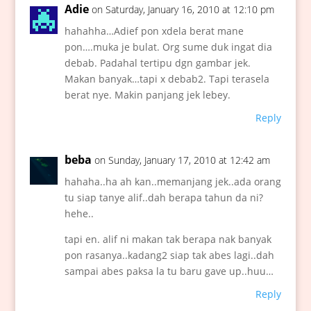
Adie
on Saturday, January 16, 2010 at 12:10 pm
hahahha…Adief pon xdela berat mane
pon….muka je bulat. Org sume duk ingat dia
debab. Padahal tertipu dgn gambar jek.
Makan banyak…tapi x debab2. Tapi terasela
berat nye. Makin panjang jek lebey.
Reply
beba
on Sunday, January 17, 2010 at 12:42 am
hahaha..ha ah kan..memanjang jek..ada orang
tu siap tanye alif..dah berapa tahun da ni?
hehe..
tapi en. alif ni makan tak berapa nak banyak
pon rasanya..kadang2 siap tak abes lagi..dah
sampai abes paksa la tu baru gave up..huu…
Reply