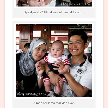
Apsal gelak2? Alif tak tau..Aiman tak kesah...
Aiman bersama mak dan ayah