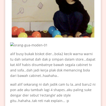
alif busy bukak biskot dier…bola2 kecik warna warni
tu dah selamat dah dak p simpan dalam store…dapat
kat Alif habis disumbatnye bawah segala cabinet tv
and sofa…dah jadi kerja plak dok memancing bola
dari bawah cabinet..haahaha..
wall alif sekarang ni dah jadik cam tu la..and baru2 ni
pon ade aku tambah lagi 4 shapes..aku paling suke
dengar dier sebut ‘rectangle’ ade style
gitu..hahaha..tak reti nak explain… :p