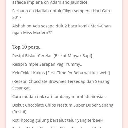
asfieda impiana
on
Adam and Jaundice
Farhana
on
Hadiah untuk Cikgu sempena Hari Guru
2017
Aishah
on
Ada sesapa dulu2 baca komik Mari-Chan
ngan Miss Modern??
Top 10 posts..
Resipi Biskut Cerelac [Biskut Minyak Sapi]
Resipi Simple Sarapan Pagi Yummy..
Kek Coklat Kukus [First Time Pn.Beba wat kek wei~]
(Resepi) Chocolate Brownies Tersedap dan Senang
Sesangat.
Cara mudah nak cari tambang murah di airasia..
Biskut Chocolate Chips Nestum Super Duper Senang
(Resipi)
Roti hotdog gulung bersalut telur yang terbaek!