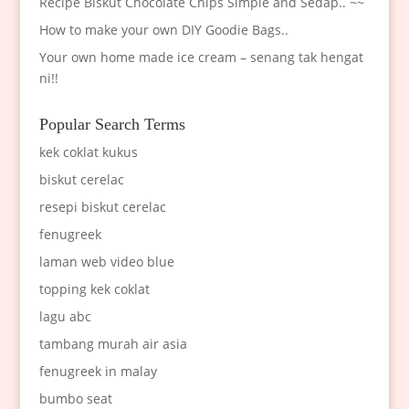
Recipe Biskut Chocolate Chips Simple and Sedap.. ~~
How to make your own DIY Goodie Bags..
Your own home made ice cream – senang tak hengat
ni!!
Popular Search Terms
kek coklat kukus
biskut cerelac
resepi biskut cerelac
fenugreek
laman web video blue
topping kek coklat
lagu abc
tambang murah air asia
fenugreek in malay
bumbo seat