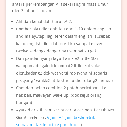
antara perkembangan Alif sekarang ni masa umur
dier 2 tahun 1 bulan:
Alif dah kenal dah huruf..A-Z.
nombor plak dier dah tau dari 1-10 dalam english
and malay..tapi lagi terer dalam english la..sebab
kalau english dier dah dok kira sampai eleven,
twelve kadang2 dengar nak sampai 20 gak..
Dah pandai nyanyi lagu Twinkle2 Little Star,
walopon ade gak dok lompat2 lirik..ikot suke
dier..kadang2 dok wat versi rap (yang ni sebaris
jek..yang ‘twinkle2 little star’ tu dier ulang2..hehe..)
Cam dah boleh combine 2 patah perkataan…i.e:
nak ball, mak/ayah wake up! (dok kejut orang
bangun)
Ayat2 dier still cam script cerita cartoon. i.e: Oh No!
Giant! (refer kat
6 Jam + 1 Jam takde letrik
semalam..takde notice pon..huu..
)