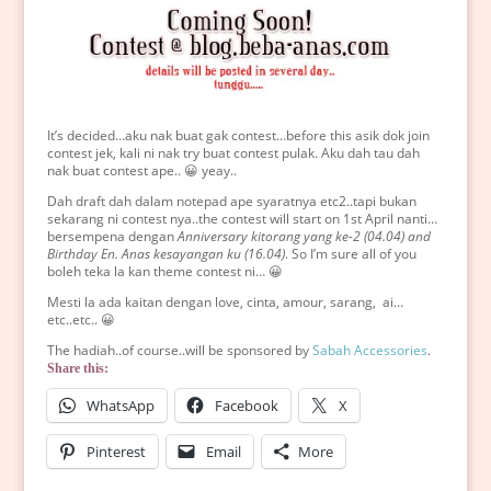
It’s decided…aku nak buat gak contest…before this asik dok join
contest jek, kali ni nak try buat contest pulak. Aku dah tau dah
nak buat contest ape.. 😀 yeay..
Dah draft dah dalam notepad ape syaratnya etc2..tapi bukan
sekarang ni contest nya..the contest will start on 1st April nanti…
bersempena dengan
Anniversary kitorang yang ke-2 (04.04) and
Birthday En. Anas kesayangan ku (16.04)
. So I’m sure all of you
boleh teka la kan theme contest ni… 😀
Mesti la ada kaitan dengan love, cinta, amour, sarang, ai…
etc..etc.. 😀
The hadiah..of course..will be sponsored by
Sabah Accessories
.
Share this:
WhatsApp
Facebook
X
Pinterest
Email
More