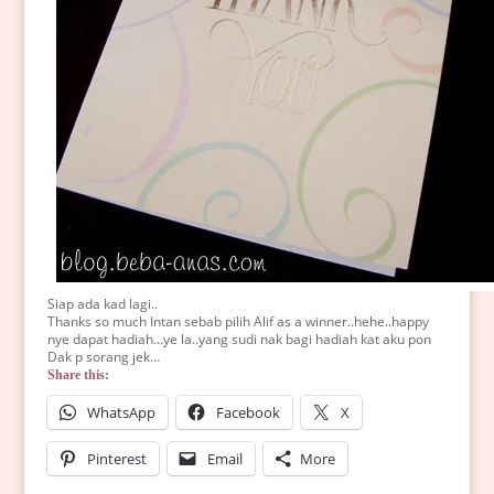
Siap ada kad lagi..
Thanks so much Intan sebab pilih Alif as a winner..hehe..happy
nye dapat hadiah…ye la..yang sudi nak bagi hadiah kat aku pon
Dak p sorang jek…
Share this:
WhatsApp
Facebook
X
Pinterest
Email
More