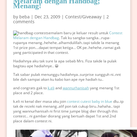
Melaram dengan Handbag;
Menang!
by
beba
|
Dec 23, 2009
|
Contest/Giveaway
|
2
comments
semalam baru je keluar result untuk
Contest
Melaram dengan Handbag
. Tak ku sangka-sangka…rupa-
rupanya menang..hehehe..alhamdulillah..tapi takde la menang
1st prize pon….dapat tempat ketiga… OK pe..hehehe..ramai gak
yang participated in that contest.
Hadiahnya aku tak sure la apa sebab Mrs. Fiza takde la pulak
bagitau ape hadiahnye.. 😀
Tak sabar pulak menunggu hadiahnya..surprise sungguh ni..nnt
bile dah sampai akan ku kabo kan ape nye hadiah tu..
and congrats gak to
k.eli
and
wannurhanisah
yang menang 1st
place and 2 place.
k.eli ni kenal dier masa aku join
contest cutest baby in blue
dlu..tp
tak de rezeki nak menang..alif pon tak cukup biru..hahaha.. tapi
yang wannurhanisah ni first time jumpe blog dier through this
contest… ni gambar diorang yang bertuah dapat 1st and 2nd
place dalam contest ni.