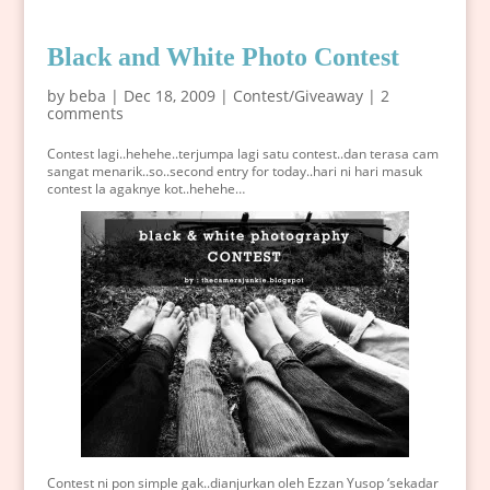
Black and White Photo Contest
by
beba
|
Dec 18, 2009
|
Contest/Giveaway
|
2
comments
Contest lagi..hehehe..terjumpa lagi satu contest..dan terasa cam
sangat menarik..so..second entry for today..hari ni hari masuk
contest la agaknye kot..hehehe…
Contest ni pon simple gak..dianjurkan oleh Ezzan Yusop ‘sekadar