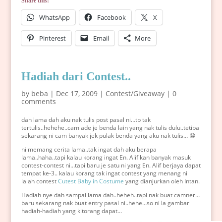
Share this:
WhatsApp
Facebook
X
Pinterest
Email
More
Hadiah dari Contest..
by
beba
|
Dec 17, 2009
|
Contest/Giveaway
|
0
comments
dah lama dah aku nak tulis post pasal ni…tp tak
tertulis..hehehe..cam ade je benda lain yang nak tulis dulu..tetiba
sekarang ni cam banyak jek pulak benda yang aku nak tulis… 😀
ni memang cerita lama..tak ingat dah aku berapa
lama..haha..tapi kalau korang ingat En. Alif kan banyak masuk
contest-contest ni…tapi baru je satu ni yang En. Alif berjaya dapat
tempat ke-3.. kalau korang tak ingat contest yang menang ni
ialah contest
Cutest Baby in Costume
yang dianjurkan oleh Intan.
Hadiah nye dah sampai lama dah..heheh..tapi nak buat camner…
baru sekarang nak buat entry pasal ni..hehe…so ni la gambar
hadiah-hadiah yang kitorang dapat…