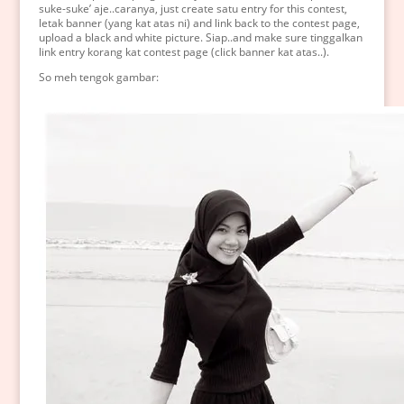
suke-suke’ aje..caranya, just create satu entry for this contest,
letak banner (yang kat atas ni) and link back to the contest page,
upload a black and white picture. Siap..and make sure tinggalkan
link entry korang kat contest page (click banner kat atas..).
So meh tengok gambar: