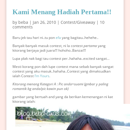
Kami Menang Hadiah Pertama!!
by
beba
|
Jan 26, 2010
|
Contest/Giveaway
|
10
comments
Baru jek tau hari ni..tu pon
efa
yang bagitau..hehehe..
Banyak-banyak masuk contest, ni la contest
pertama
yang
kitorang berjaya jadi juara!!! hohoho..Banzai!!!
Lupa plak nak bagi tau contest per..hahaha..excited sangat…
Mesti korang pon dah lupe contest mana sebab banyak sangat
contest yang aku masuk..hahaha..Contest yang dimaksudkan
ialah Contest
I’m Yours
.
Kitorang menang Kategori A : Pic anda+suami (gmbar y paling
romantik bg anda/pic kawin pun ok)
gambar yang bertuah and yang da berikan kemenangan ni kat
kitorang ialah: