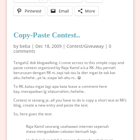
Pinterest
Email
More
Copy-Paste Contest..
by
beba
|
Dec 18, 2009
|
Contest/Giveaway
|
0
comments
Tengah2 dok blogwalking..I come across to this simple copy and
paste contest organized by Raja Kamil a.k.a RK. Aku pernah
berurusan dengan RK ni..tapi tak tau la dier ingat ke tak kat
aku..hehehe…ye la..siapa lah aku ni.. 😀
To RK..kalau ingat lagi apa kata leave a comment here
kay..merapatkan lg silaturrahim..hehehe..
Contest ni senang je..all you have to do is copy a short text at RK’s
blog, create a new entry and paste the text.
So, here goes the text:
Raja Kamil seorang usahawan internet sepenuh
masa mengadakan cabutan bertuah lagi.