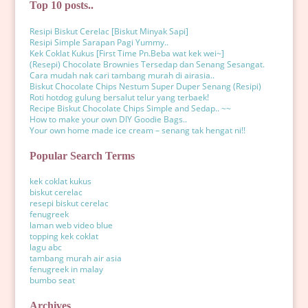
Top 10 posts..
Resipi Biskut Cerelac [Biskut Minyak Sapi]
Resipi Simple Sarapan Pagi Yummy..
Kek Coklat Kukus [First Time Pn.Beba wat kek wei~]
(Resepi) Chocolate Brownies Tersedap dan Senang Sesangat.
Cara mudah nak cari tambang murah di airasia..
Biskut Chocolate Chips Nestum Super Duper Senang (Resipi)
Roti hotdog gulung bersalut telur yang terbaek!
Recipe Biskut Chocolate Chips Simple and Sedap.. ~~
How to make your own DIY Goodie Bags..
Your own home made ice cream – senang tak hengat ni!!
Popular Search Terms
kek coklat kukus
biskut cerelac
resepi biskut cerelac
fenugreek
laman web video blue
topping kek coklat
lagu abc
tambang murah air asia
fenugreek in malay
bumbo seat
Archives