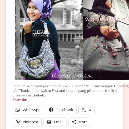
Pemenang tempat pertama dan ke-2 Contest Melaram dengan Handbag
p/s: Thanks bebanyak to Fiza and sesape yang pilih me as the 3rd
prize winner..heheh..
Share this:
WhatsApp
Facebook
X
Pinterest
Email
More