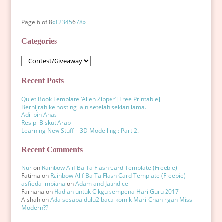
Page 6 of 8
«
1
2
3
4
5
6
7
8
»
Categories
Categories
Recent Posts
Quiet Book Template ‘Alien Zipper’ [Free Printable]
Berhijrah ke hosting lain setelah sekian lama.
Adil bin Anas
Resipi Biskut Arab
Learning New Stuff – 3D Modelling : Part 2.
Recent Comments
Nur
on
Rainbow Alif Ba Ta Flash Card Template (Freebie)
Fatima
on
Rainbow Alif Ba Ta Flash Card Template (Freebie)
asfieda impiana
on
Adam and Jaundice
Farhana
on
Hadiah untuk Cikgu sempena Hari Guru 2017
Aishah
on
Ada sesapa dulu2 baca komik Mari-Chan ngan Miss
Modern??