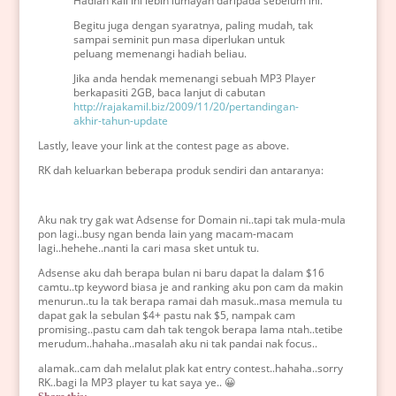
Hadiah kali ini lebih lumayan daripada sebelum ini.
Begitu juga dengan syaratnya, paling mudah, tak
sampai seminit pun masa diperlukan untuk
peluang memenangi hadiah beliau.
Jika anda hendak memenangi sebuah MP3 Player
berkapasiti 2GB, baca lanjut di cabutan
http://rajakamil.biz/2009/11/20/pertandingan-
akhir-tahun-update
Lastly, leave your link at the contest page as above.
RK dah keluarkan beberapa produk sendiri dan antaranya:
Aku nak try gak wat Adsense for Domain ni..tapi tak mula-mula
pon lagi..busy ngan benda lain yang macam-macam
lagi..hehehe..nanti la cari masa sket untuk tu.
Adsense aku dah berapa bulan ni baru dapat la dalam $16
camtu..tp keyword biasa je and ranking aku pon cam da makin
menurun..tu la tak berapa ramai dah masuk..masa memula tu
dapat gak la sebulan $4+ pastu nak $5, nampak cam
promising..pastu cam dah tak tengok berapa lama ntah..tetibe
merudum..hahaha..masalah aku ni tak pandai nak focus..
alamak..cam dah melalut plak kat entry contest..hahaha..sorry
RK..bagi la MP3 player tu kat saya ye.. 😀