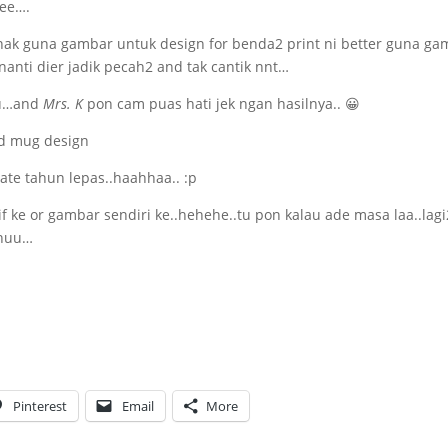
hee….
au nak guna gambar untuk design for benda2 print ni better guna g
nanti dier jadik pecah2 and tak cantik nnt…
 tu…and
Mrs. K
pon cam puas hati jek ngan hasilnya.. 😀
date tahun lepas..haahhaa.. :p
if ke or gambar sendiri ke..hehehe..tu pon kalau ade masa laa..lagi
.huu…
Pinterest
Email
More