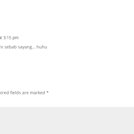
at 3:15 pm
 ni sebab sayang… huhu
ired fields are marked
*