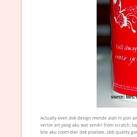
Actually even dok design mende alah ni pon
vector art yang aku wat sendri from scratch..ta
bile aku zoom dier dok pixelate..sbb quality g