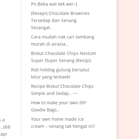
Pn.Beba wat kek wei~]
(Resepi) Chocolate Brownies
Tersedap dan Senang
Sesangat.
Cara mudah nak cari tambang
murah di airasia..
Biskut Chocolate Chips Nestum
Super Duper Senang (Resipi)
Roti hotdog gulung bersalut
telur yang terbaek!
Recipe Biskut Chocolate Chips
Simple and Sedap.. ~~
How to make your own DIY
Goodie Bags..
Your own home made ice
s a
cream – senang tak hengat ni!!
h..sbb
tapi