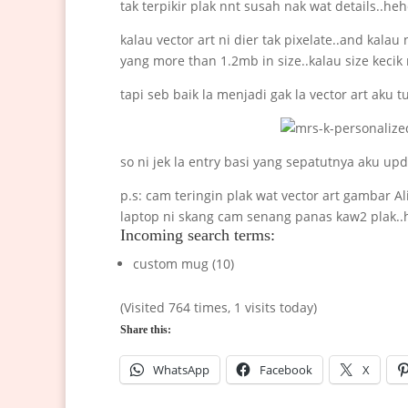
tak terpikir plak nnt susah nak wat details..he
kalau vector art ni dier tak pixelate..and kal
yang more than 1.2mb in size..kalau size kecik 
tapi seb baik la menjadi gak la vector art aku
so ni jek la entry basi yang sepatutnya aku up
p.s: cam teringin plak wat vector art gambar Al
laptop ni skang cam senang panas kaw2 plak.
Incoming search terms:
custom mug (10)
(Visited 764 times, 1 visits today)
Share this:
WhatsApp
Facebook
X