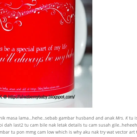
 amik masa lama…hehe..sebab gambar husband and anak
Mrs. K
tu i
pi dah last2 tu cam bile nak letak details tu cam susah gile..hehee
ambar tu pon mmg cam low which is why aku nak try wat vector art 