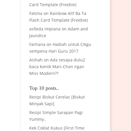
Card Template (Freebie)
Fatima
on
Rainbow Alif Ba Ta
Flash Card Template (Freebie)
asfieda impiana
on
Adam and
Jaundice
Farhana
on
Hadiah untuk Cikgu
sempena Hari Guru 2017
Aishah
on
Ada sesapa dulu2
baca komik Mari-Chan ngan
Miss Modern??
Top 10 posts..
Resipi Biskut Cerelac [Biskut
Minyak Sapi]
Resipi Simple Sarapan Pagi
Yummy..
Kek Coklat Kukus [First Time