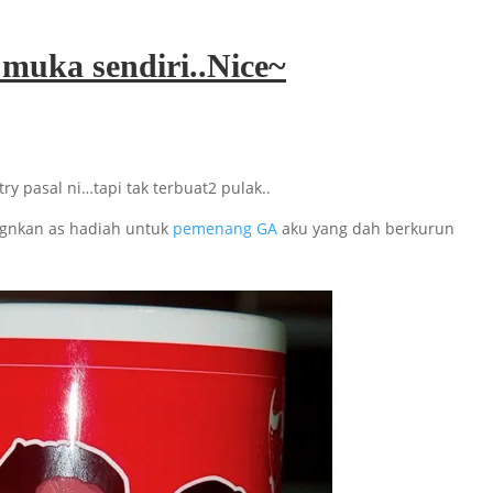
muka sendiri..Nice~
ry pasal ni…tapi tak terbuat2 pulak..
ignkan as hadiah untuk
pemenang GA
aku yang dah berkurun