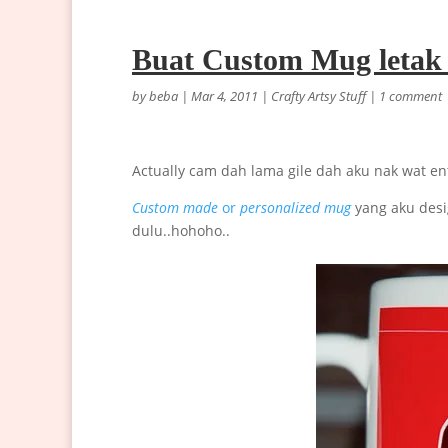
Buat Custom Mug letak 
by
beba
|
Mar 4, 2011
|
Crafty Artsy Stuff
|
1 comment
Actually cam dah lama gile dah aku nak wat ent
Custom made
or
personalized mug
yang aku des
dulu..hohoho..