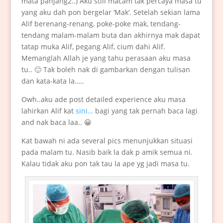
mata panjang2..) Aku still macam tak percaya masa tu
yang aku dah pon bergelar ‘Mak’. Setelah sekian lama
Alif berenang-renang, poke-poke mak, tendang-
tendang malam-malam buta dan akhirnya mak dapat
tatap muka Alif, pegang Alif, cium dahi Alif.
Memanglah Allah je yang tahu perasaan aku masa
tu.. 🙂 Tak boleh nak di gambarkan dengan tulisan
dan kata-kata la…..
Owh..aku ade post detailed experience aku masa
lahirkan Alif kat
sini…
bagi yang tak pernah baca lagi
and nak baca laa.. 😀
Kat bawah ni ada several pics menunjukkan situasi
pada malam tu. Nasib baik la dak p amik semua ni.
Kalau tidak aku pon tak tau la ape yg jadi masa tu.