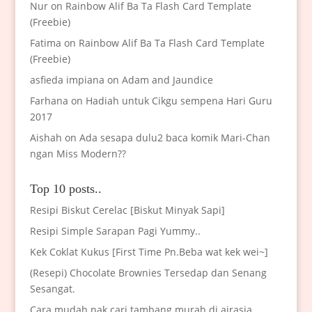
Nur
on
Rainbow Alif Ba Ta Flash Card Template
(Freebie)
Fatima
on
Rainbow Alif Ba Ta Flash Card Template
(Freebie)
asfieda impiana
on
Adam and Jaundice
Farhana
on
Hadiah untuk Cikgu sempena Hari Guru
2017
Aishah
on
Ada sesapa dulu2 baca komik Mari-Chan
ngan Miss Modern??
Top 10 posts..
Resipi Biskut Cerelac [Biskut Minyak Sapi]
Resipi Simple Sarapan Pagi Yummy..
Kek Coklat Kukus [First Time Pn.Beba wat kek wei~]
(Resepi) Chocolate Brownies Tersedap dan Senang
Sesangat.
Cara mudah nak cari tambang murah di airasia..