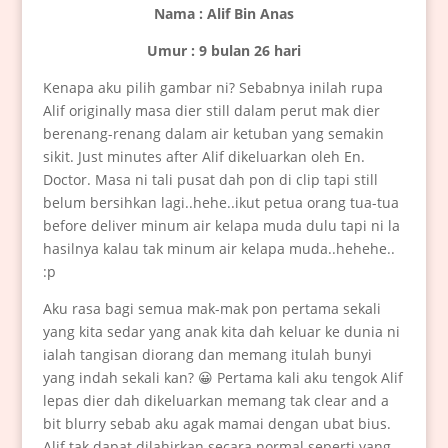
Nama : Alif Bin Anas
Umur : 9 bulan 26 hari
Kenapa aku pilih gambar ni? Sebabnya inilah rupa
Alif originally masa dier still dalam perut mak dier
berenang-renang dalam air ketuban yang semakin
sikit. Just minutes after Alif dikeluarkan oleh En.
Doctor. Masa ni tali pusat dah pon di clip tapi still
belum bersihkan lagi..hehe..ikut petua orang tua-tua
before deliver minum air kelapa muda dulu tapi ni la
hasilnya kalau tak minum air kelapa muda..hehehe..
:p
Aku rasa bagi semua mak-mak pon pertama sekali
yang kita sedar yang anak kita dah keluar ke dunia ni
ialah tangisan diorang dan memang itulah bunyi
yang indah sekali kan? 😀 Pertama kali aku tengok Alif
lepas dier dah dikeluarkan memang tak clear and a
bit blurry sebab aku agak mamai dengan ubat bius.
Alif tak dapat dilahirkan secara normal seperti yang