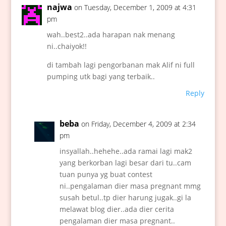
najwa
on Tuesday, December 1, 2009 at 4:31
pm
wah..best2..ada harapan nak menang
ni..chaiyok!!
di tambah lagi pengorbanan mak Alif ni full
pumping utk bagi yang terbaik..
Reply
beba
on Friday, December 4, 2009 at 2:34
pm
insyallah..hehehe..ada ramai lagi mak2
yang berkorban lagi besar dari tu..cam
tuan punya yg buat contest
ni..pengalaman dier masa pregnant mmg
susah betul..tp dier harung jugak..gi la
melawat blog dier..ada dier cerita
pengalaman dier masa pregnant..