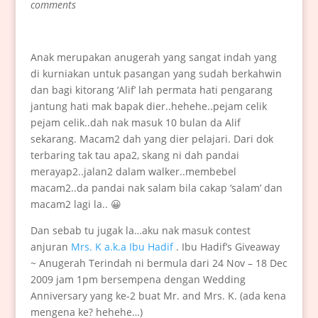
comments
Anak merupakan anugerah yang sangat indah yang
di kurniakan untuk pasangan yang sudah berkahwin
dan bagi kitorang ‘Alif’ lah permata hati pengarang
jantung hati mak bapak dier..hehehe..pejam celik
pejam celik..dah nak masuk 10 bulan da Alif
sekarang. Macam2 dah yang dier pelajari. Dari dok
terbaring tak tau apa2, skang ni dah pandai
merayap2..jalan2 dalam walker..membebel
macam2..da pandai nak salam bila cakap ‘salam’ dan
macam2 lagi la.. 😀
Dan sebab tu jugak la…aku nak masuk contest
anjuran
Mrs. K a.k.a Ibu Hadif
. Ibu Hadif’s Giveaway
~ Anugerah Terindah ni bermula dari 24 Nov – 18 Dec
2009 jam 1pm bersempena dengan Wedding
Anniversary yang ke-2 buat Mr. and Mrs. K. (ada kena
mengena ke? hehehe…)