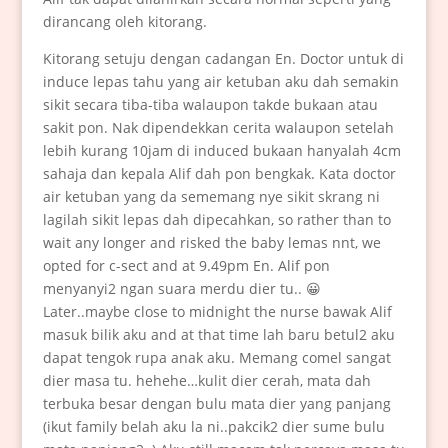
dirancang oleh kitorang.
Kitorang setuju dengan cadangan En. Doctor untuk di
induce lepas tahu yang air ketuban aku dah semakin
sikit secara tiba-tiba walaupon takde bukaan atau
sakit pon. Nak dipendekkan cerita walaupon setelah
lebih kurang 10jam di induced bukaan hanyalah 4cm
sahaja dan kepala Alif dah pon bengkak. Kata doctor
air ketuban yang da sememang nye sikit skrang ni
lagilah sikit lepas dah dipecahkan, so rather than to
wait any longer and risked the baby lemas nnt, we
opted for c-sect and at 9.49pm En. Alif pon
menyanyi2 ngan suara merdu dier tu.. 😀
Later..maybe close to midnight the nurse bawak Alif
masuk bilik aku and at that time lah baru betul2 aku
dapat tengok rupa anak aku. Memang comel sangat
dier masa tu. hehehe…kulit dier cerah, mata dah
terbuka besar dengan bulu mata dier yang panjang
(ikut family belah aku la ni..pakcik2 dier sume bulu