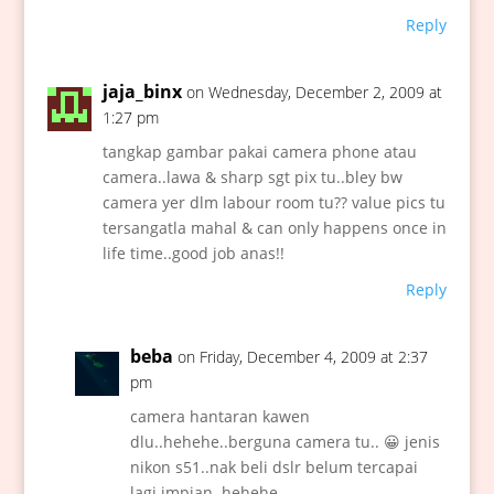
Reply
jaja_binx
on Wednesday, December 2, 2009 at
1:27 pm
tangkap gambar pakai camera phone atau
camera..lawa & sharp sgt pix tu..bley bw
camera yer dlm labour room tu?? value pics tu
tersangatla mahal & can only happens once in
life time..good job anas!!
Reply
beba
on Friday, December 4, 2009 at 2:37
pm
camera hantaran kawen
dlu..hehehe..berguna camera tu.. 😀 jenis
nikon s51..nak beli dslr belum tercapai
lagi impian..hehehe..