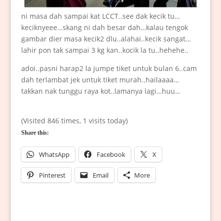
ni masa dah sampai kat LCCT..see dak kecik tu…
keciknyeee…skang ni dah besar dah…kalau tengok
gambar dier masa kecik2 dlu..alahai..kecik sangat…
lahir pon tak sampai 3 kg kan..kocik la tu..hehehe..
adoi..pasni harap2 la jumpe tiket untuk bulan 6..cam
dah terlambat jek untuk tiket murah..hailaaaa…
takkan nak tunggu raya kot..lamanya lagi…huu…
(Visited 846 times, 1 visits today)
Share this:
WhatsApp
Facebook
X
Pinterest
Email
More