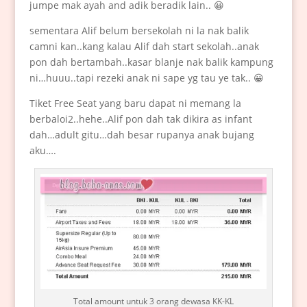
jumpe mak ayah and adik beradik lain.. 😀
sementara Alif belum bersekolah ni la nak balik
camni kan..kang kalau Alif dah start sekolah..anak
pon dah bertambah..kasar blanje nak balik kampung
ni…huuu..tapi rezeki anak ni sape yg tau ye tak.. 😀
Tiket Free Seat yang baru dapat ni memang la
berbaloi2..hehe..Alif pon dah tak dikira as infant
dah…adult gitu…dah besar rupanya anak bujang
aku….
Total amount untuk 3 orang dewasa KK-KL