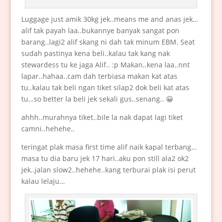
Luggage just amik 30kg jek..means me and anas jek…
alif tak payah laa..bukannye banyak sangat pon
barang..lagi2 alif skang ni dah tak minum EBM. Seat
sudah pastinya kena beli..kalau tak kang nak
stewardess tu ke jaga Alif.. :p Makan..kena laa..nnt
lapar..hahaa..cam dah terbiasa makan kat atas
tu..kalau tak beli ngan tiket silap2 dok beli kat atas
tu…so better la beli jek sekali gus..senang.. 😀
ahhh..murahnya tiket..bile la nak dapat lagi tiket
camni..hehehe..
teringat plak masa first time alif naik kapal terbang…
masa tu dia baru jek 17 hari..aku pon still ala2 ok2
jek..jalan slow2..hehehe..kang terburai plak isi perut
kalau lelaju…