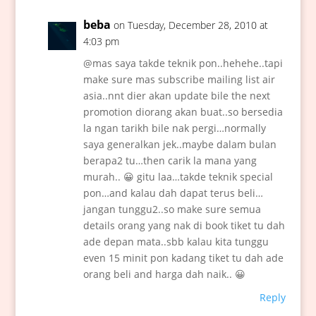
beba
on Tuesday, December 28, 2010 at
4:03 pm
@mas saya takde teknik pon..hehehe..tapi
make sure mas subscribe mailing list air
asia..nnt dier akan update bile the next
promotion diorang akan buat..so bersedia
la ngan tarikh bile nak pergi…normally
saya generalkan jek..maybe dalam bulan
berapa2 tu…then carik la mana yang
murah.. 😀 gitu laa…takde teknik special
pon…and kalau dah dapat terus beli…
jangan tunggu2..so make sure semua
details orang yang nak di book tiket tu dah
ade depan mata..sbb kalau kita tunggu
even 15 minit pon kadang tiket tu dah ade
orang beli and harga dah naik.. 😀
Reply