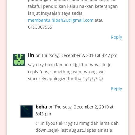
takaful pendidikan kalau nakkan keterangan
lanjut insyaalah saya sedia
membantu.hibah2U@gmail.com
atau
0193007555
Reply
lin
on Thursday, December 2, 2010 at 4:47 pm
saya try buka laman ni jgk but why sllu je
reply “ops, something went wrong, we
sincerely apologize for that” y?y?y? 🙁
Reply
beba
on Thursday, December 2, 2010 at
8:43 pm
@lin flyous ek?? yg tu mmg dah lama dah
down..sejak last august..lepas air asia