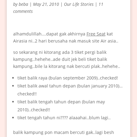
by
beba
|
May 21, 2010
|
Our Life Stories
|
11
comments
alhamdulillah….dapat gak akhirnya
Free Seat
kat
Airasia ni..2 hari berusaha nak masuk site Air asia..
so sekarang ni kitorang ada 3 tiket pergi balik
kampung..hehehe..ade duit jek beli tiket balik
kampung..bile la kitorang nak bercuti plak..hehehe..
tiket balik raya (bulan september 2009)..checked!
tiket balik awal tahun depan (bulan january 2010)…
checked!!
tiket balik tengah tahun depan (bulan may
2010)..checked!!
tiket tengah tahun ni???? alaaahai..blum lagi..
balik kampung pon macam bercuti gak..lagi besh