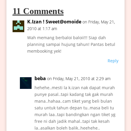
11 Comments
K.Izan ! Sweet@omoide
on Friday, May 21,
2010 at 1:17 am
Wah memang berbaloi baloii!!! Siap dah
planning sampai hujung tahun! Pantas betul
membooking yek!
Reply
beba
on Friday, May 21, 2010 at 2:29 am
hehehe..mesti la k.izan nak dapat murah
punye pasal..tapi kadang tak gak murah
mana..hahaa..cam tiket yang beli bulan
satu untuk tahun depan tu..masa beli tu
murah laa..tapi bandingkan ngan tiket yg
free ni dah jadik mahal..tapi tak kesah
la..asalkan boleh balik..heehehe..