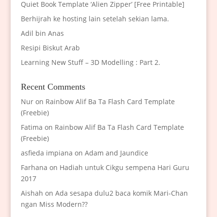
Quiet Book Template ‘Alien Zipper’ [Free Printable]
Berhijrah ke hosting lain setelah sekian lama.
Adil bin Anas
Resipi Biskut Arab
Learning New Stuff – 3D Modelling : Part 2.
Recent Comments
Nur
on
Rainbow Alif Ba Ta Flash Card Template
(Freebie)
Fatima
on
Rainbow Alif Ba Ta Flash Card Template
(Freebie)
asfieda impiana
on
Adam and Jaundice
Farhana
on
Hadiah untuk Cikgu sempena Hari Guru
2017
Aishah
on
Ada sesapa dulu2 baca komik Mari-Chan
ngan Miss Modern??