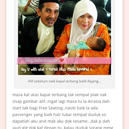
Alif sebelum naik kapal terbang balik Kajang...
masa kat atas kapal terbang tak sempat plak nak
snap gambar alif..ingat lagi masa tu la Airasia dah
start tak bagi Free Seating..nasib baik la ada
passenger yang baik hati tukar tempat duduk so
dapatlah aku and mak aku dok sesame…dak p dah
jauh gle dok kat depan tu..kalau duduk sorang mmg