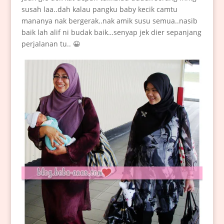
susah laa..dah kalau pangku baby kecik camtu
mananya nak bergerak..nak amik susu semua..nasib
baik lah alif ni budak baik…senyap jek dier sepanjang
perjalanan tu.. 😀