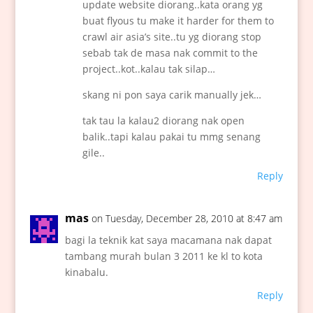
update website diorang..kata orang yg
buat flyous tu make it harder for them to
crawl air asia’s site..tu yg diorang stop
sebab tak de masa nak commit to the
project..kot..kalau tak silap…
skang ni pon saya carik manually jek…
tak tau la kalau2 diorang nak open
balik..tapi kalau pakai tu mmg senang
gile..
Reply
mas
on Tuesday, December 28, 2010 at 8:47 am
bagi la teknik kat saya macamana nak dapat
tambang murah bulan 3 2011 ke kl to kota
kinabalu.
Reply