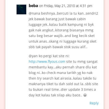
beba
on Friday, May 21, 2010 at 4:31 pm
@nana beshnya..bercuti la tu kan..sendri2
jek bawak barang just bawak cabin
luggage jek..kalau balik kampung ni byk
gak nak angkut..kitorang biasanya mmg
satu beg besar wajib..and beg kecik sket
untuk anas..skang ni luggage kurang sket
sbb tak payah bawak stok susu alif..
@yan ko pergi kat site ni:
http://www.flyous.com
site tu mmg sangat
membantu kay…aku pernah share dlu kat
blog ni..ko check mana tarikh yg ko nak
then try search kat airasia..kalau takde tu
maknanya tiket tu dah sold out la..sbb site
tu bukan real time..dier update 3 times a
day kot kalau tak silap aku bace.. 😀
Reply