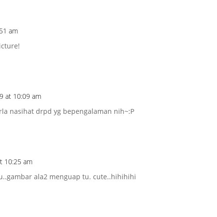
:51 am
icture!
09 at 10:09 am
arla nasihat drpd yg bepengalaman nih~:P
at 10:25 am
tu..gambar ala2 menguap tu. cute..hihihihi