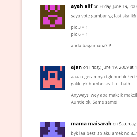
ayah alif
on Friday, June 19, 20
saya vote gambar yg last skali
pic 3 = 1
pic 6 = 1
anda bagaimana?:P
ajan
on Friday, June 19, 2009 at
aaaaa geramnya tgk budak keci
gakk tgk bumbo seat tu. haih.
Anyways, wey apa makcik makcik
Auntie ok. Same same!
mama maisarah
on Saturday,
byk laa best..tp aku amek no 