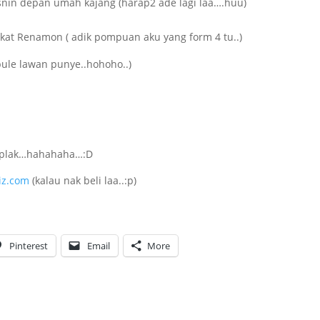
isnin depan umah kajang (harap2 ade lagi laa….huu)
 kat Renamon ( adik pompuan aku yang form 4 tu..)
bule lawan punye..hohoho..)
 plak…hahahaha…:D
iz.com
(kalau nak beli laa..:p)
Pinterest
Email
More