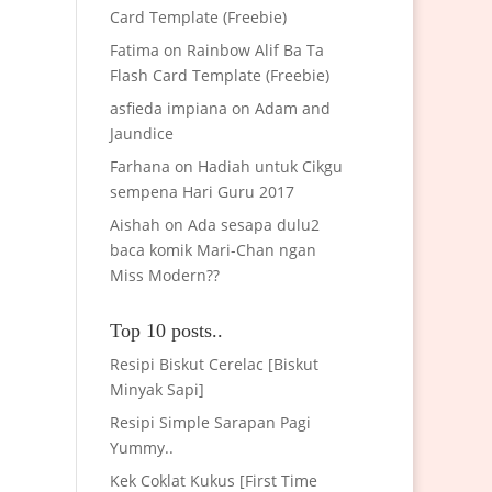
Card Template (Freebie)
Fatima
on
Rainbow Alif Ba Ta
Flash Card Template (Freebie)
asfieda impiana
on
Adam and
Jaundice
Farhana
on
Hadiah untuk Cikgu
sempena Hari Guru 2017
Aishah
on
Ada sesapa dulu2
baca komik Mari-Chan ngan
Miss Modern??
Top 10 posts..
Resipi Biskut Cerelac [Biskut
Minyak Sapi]
Resipi Simple Sarapan Pagi
Yummy..
Kek Coklat Kukus [First Time