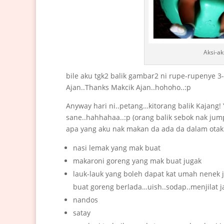
Aksi-ak
bile aku tgk2 balik gambar2 ni rupe-rupenye 3
Ajan..Thanks Makcik Ajan..hohoho..:p
Anyway hari ni..petang…kitorang balik Kajang
sane..hahhahaa..:p (orang balik sebok nak jum
apa yang aku nak makan da ada da dalam otak 
nasi lemak yang mak buat
makaroni goreng yang mak buat jugak
lauk-lauk yang boleh dapat kat umah nenek je
buat goreng berlada…uish..sodap..menjilat 
nandos
satay