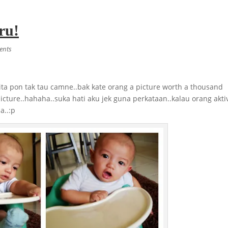
ru!
ents
rita pon tak tau camne..bak kate orang a picture worth a thousand
icture..hahaha..suka hati aku jek guna perkataan..kalau orang akti
a..:p