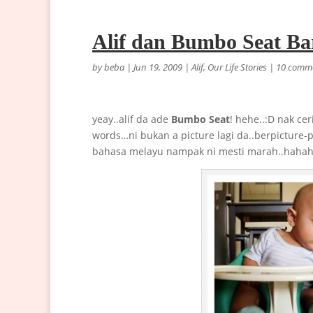
Alif dan Bumbo Seat Ba
by
beba
|
Jun 19, 2009
|
Alif
,
Our Life Stories
|
10 comm
yeay..alif da ade
Bumbo Seat
! hehe..:D nak ce
words…ni bukan a picture lagi da..berpicture-p
bahasa melayu nampak ni mesti marah..hahah