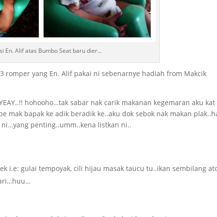
si En. Alif atas Bumbo Seat baru dier...
-3 romper yang En. Alif pakai ni sebenarnye hadiah from Makcik
! YEAY..!! hohooho…tak sabar nak carik makanan kegemaran aku kat
pe mak bapak ke adik beradik ke..aku dok sebok nak makan plak..h
ni…yang penting..umm..kena listkan ni..
k i.e: gulai tempoyak, cili hijau masak taucu tu..ikan sembilang at
jari…huu…