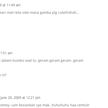
09 at 11:49 am
k!mari mari kita vote mana gamba plg cute!hohoh…
 11:51 am
k dalam bumbo seat tu. geram geram geram. geram
 ni?
 June 20, 2009 at 12:21 pm
8…tomey..cam kesiankan sye mak…huhuhuhu haa cemtuh