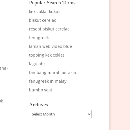
Popular Search Terms
kek coklat kukus
biskut cerelac
resepi biskut cerelac
fenugreek
laman web video blue
topping kek coklat
lagu abc
aha)
tambang murah air asia
fenugreek in malay
bumbo seat
ok
Archives
Archives