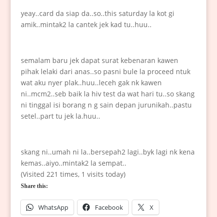
yeay..card da siap da..so..this saturday la kot gi
amik..mintak2 la cantek jek kad tu..huu..
semalam baru jek dapat surat kebenaran kawen
pihak lelaki dari anas..so pasni bule la proceed ntuk
wat aku nyer plak..huu..leceh gak nk kawen
ni..mcm2..seb baik la hiv test da wat hari tu..so skang
ni tinggal isi borang n g sain depan jurunikah..pastu
setel..part tu jek la.huu..
skang ni..umah ni la..bersepah2 lagi..byk lagi nk kena
kemas..aiyo..mintak2 la sempat..
(Visited 221 times, 1 visits today)
Share this:
WhatsApp
Facebook
X