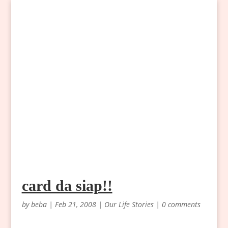
card da siap!!
by
beba
|
Feb 21, 2008
|
Our Life Stories
|
0 comments