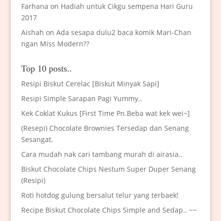
Farhana
on
Hadiah untuk Cikgu sempena Hari Guru
2017
Aishah
on
Ada sesapa dulu2 baca komik Mari-Chan
ngan Miss Modern??
Top 10 posts..
Resipi Biskut Cerelac [Biskut Minyak Sapi]
Resipi Simple Sarapan Pagi Yummy..
Kek Coklat Kukus [First Time Pn.Beba wat kek wei~]
(Resepi) Chocolate Brownies Tersedap dan Senang
Sesangat.
Cara mudah nak cari tambang murah di airasia..
Biskut Chocolate Chips Nestum Super Duper Senang
(Resipi)
Roti hotdog gulung bersalut telur yang terbaek!
Recipe Biskut Chocolate Chips Simple and Sedap.. ~~