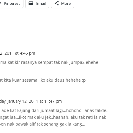
Pinterest
Email
More
2, 2011 at 4:45 pm
lama kat kl? rasanya sempat tak nak jumpa2 ehehe
ast kita kuar sesama…ko aku daus hehehe :p
ay, January 12, 2011 at 11:47 pm
ade kat kajang dari jumaat lagi…hohoho…anas takde…
gat laa…ikot mak aku jek..haahah..aku tak reti la nak
gpon nak bawak alif tak senang gak la kang…