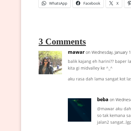
WhatsApp
Facebook
X
3 Comments
mawar
on Wednesday, January 1
balik kajang eh harini?? baper 
kita gi midvalley ke ^_^
aku rasa dah lama sangat kot l
beba
on Wednesd
@mawar aku dah 
so tak kemana san
jalan2 sangat..l