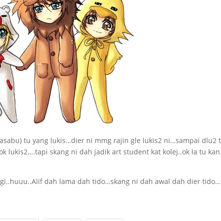
asabu) tu yang lukis…dier ni mmg rajin gle lukis2 ni…sampai dlu2 
 lukis2….tapi skang ni dah jadik art student kat kolej..ok la tu ka
lagi..huuu..Alif dah lama dah tido…skang ni dah awal dah dier tido…