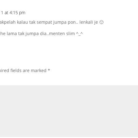
011 at 4:15 pm
akpelah kalau tak sempat jumpa pon.. lenkali je 🙂
ehe lama tak jumpa dia..menten slim ^_^
ired fields are marked
*