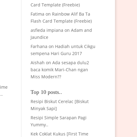
Card Template (Freebie)
Fatima
on
Rainbow Alif Ba Ta
Flash Card Template (Freebie)
asfieda impiana
on
Adam and
Jaundice
Farhana
on
Hadiah untuk Cikgu
sempena Hari Guru 2017
Aishah
on
Ada sesapa dulu2
baca komik Mari-Chan ngan
Miss Modern??
time
Top 10 posts..
n…
Resipi Biskut Cerelac [Biskut
Minyak Sapi]
Resipi Simple Sarapan Pagi
Yummy..
Kek Coklat Kukus [First Time