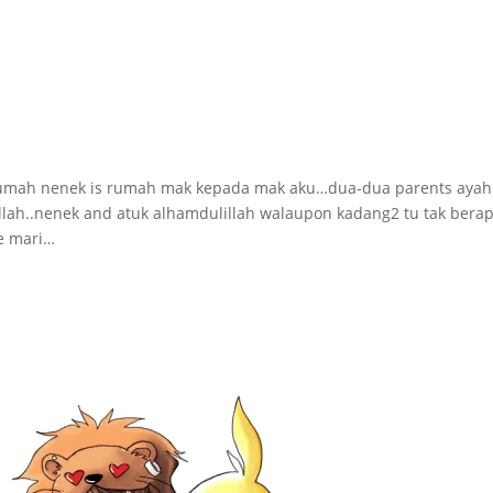
k..umah nenek is rumah mak kepada mak aku…dua-dua parents ayah
lah..nenek and atuk alhamdulillah walaupon kadang2 tu tak bera
ke mari…