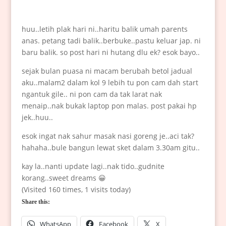
huu..letih plak hari ni..haritu balik umah parents
anas. petang tadi balik..berbuke..pastu keluar jap. ni
baru balik. so post hari ni hutang dlu ek? esok bayo..
sejak bulan puasa ni macam berubah betol jadual
aku..malam2 dalam kol 9 lebih tu pon cam dah start
ngantuk gile.. ni pon cam da tak larat nak
menaip..nak bukak laptop pon malas. post pakai hp
jek..huu..
esok ingat nak sahur masak nasi goreng je..aci tak?
hahaha..bule bangun lewat sket dalam 3.30am gitu..
kay la..nanti update lagi..nak tido..gudnite
korang..sweet dreams 😀
(Visited 160 times, 1 visits today)
Share this:
WhatsApp
Facebook
X