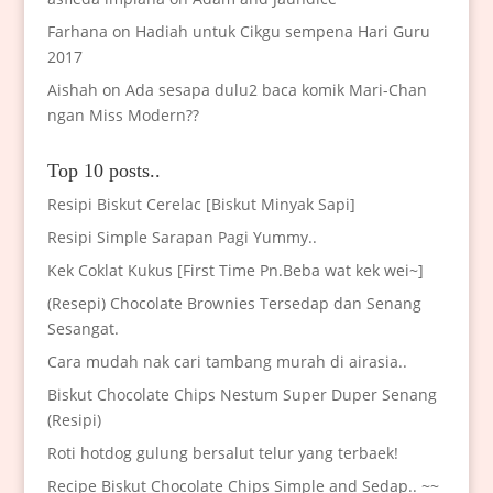
Farhana
on
Hadiah untuk Cikgu sempena Hari Guru
2017
Aishah
on
Ada sesapa dulu2 baca komik Mari-Chan
ngan Miss Modern??
Top 10 posts..
Resipi Biskut Cerelac [Biskut Minyak Sapi]
Resipi Simple Sarapan Pagi Yummy..
Kek Coklat Kukus [First Time Pn.Beba wat kek wei~]
(Resepi) Chocolate Brownies Tersedap dan Senang
Sesangat.
Cara mudah nak cari tambang murah di airasia..
Biskut Chocolate Chips Nestum Super Duper Senang
(Resipi)
Roti hotdog gulung bersalut telur yang terbaek!
Recipe Biskut Chocolate Chips Simple and Sedap.. ~~