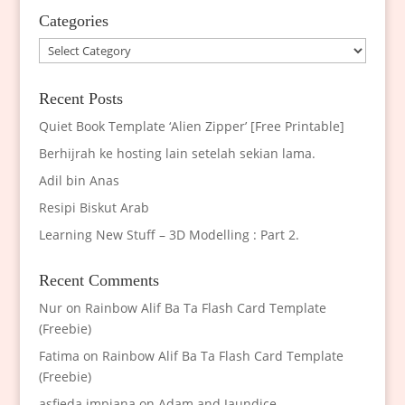
Categories
Categories
Recent Posts
Quiet Book Template ‘Alien Zipper’ [Free Printable]
Berhijrah ke hosting lain setelah sekian lama.
Adil bin Anas
Resipi Biskut Arab
Learning New Stuff – 3D Modelling : Part 2.
Recent Comments
Nur
on
Rainbow Alif Ba Ta Flash Card Template
(Freebie)
Fatima
on
Rainbow Alif Ba Ta Flash Card Template
(Freebie)
asfieda impiana
on
Adam and Jaundice