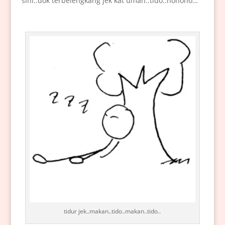
sini..dok terbelengkang jek kat umah..tido..hohoho…
tidur jek..makan..tido..makan..tido..