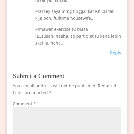
rasanya..hahaa..
@azzey saya mmg tinggal kat KK..:D tak
kije pon..fulltime housewife..
@mawar exercise tu biasa
la..susah..haaha..so part diet tu kena lebih
sket la..hehe..
Reply
Submit a Comment
Your email address will not be published.
Required
fields are marked
*
Comment
*