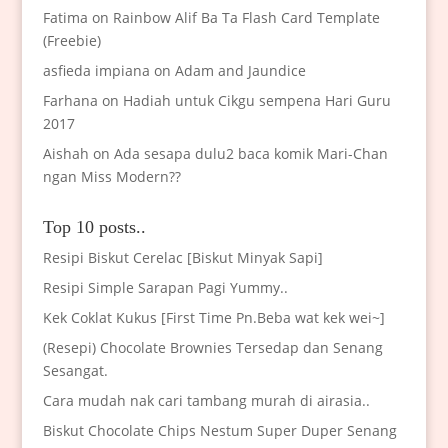
Fatima
on
Rainbow Alif Ba Ta Flash Card Template
(Freebie)
asfieda impiana
on
Adam and Jaundice
Farhana
on
Hadiah untuk Cikgu sempena Hari Guru
2017
Aishah
on
Ada sesapa dulu2 baca komik Mari-Chan
ngan Miss Modern??
Top 10 posts..
Resipi Biskut Cerelac [Biskut Minyak Sapi]
Resipi Simple Sarapan Pagi Yummy..
Kek Coklat Kukus [First Time Pn.Beba wat kek wei~]
(Resepi) Chocolate Brownies Tersedap dan Senang
Sesangat.
Cara mudah nak cari tambang murah di airasia..
Biskut Chocolate Chips Nestum Super Duper Senang