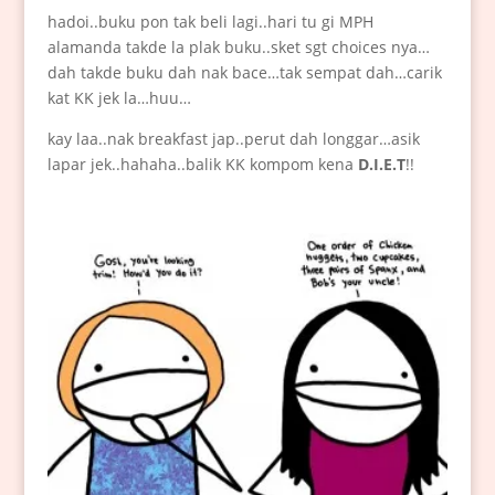
hadoi..buku pon tak beli lagi..hari tu gi MPH
alamanda takde la plak buku..sket sgt choices nya…
dah takde buku dah nak bace…tak sempat dah…carik
kat KK jek la…huu…
kay laa..nak breakfast jap..perut dah longgar…asik
lapar jek..hahaha..balik KK kompom kena
D.I.E.T
!!