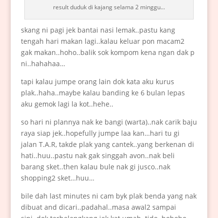
result duduk di kajang selama 2 minggu...
skang ni pagi jek bantai nasi lemak..pastu kang
tengah hari makan lagi..kalau keluar pon macam2
gak makan..hoho..balik sok kompom kena ngan dak p
ni..hahahaa…
tapi kalau jumpe orang lain dok kata aku kurus
plak..haha..maybe kalau banding ke 6 bulan lepas
aku gemok lagi la kot..hehe..
so hari ni plannya nak ke bangi (warta)..nak carik baju
raya siap jek..hopefully jumpe laa kan…hari tu gi
jalan T.A.R, takde plak yang cantek..yang berkenan di
hati..huu..pastu nak gak singgah avon..nak beli
barang sket..then kalau bule nak gi jusco..nak
shopping2 sket…huu…
bile dah last minutes ni cam byk plak benda yang nak
dibuat and dicari..padahal..masa awal2 sampai