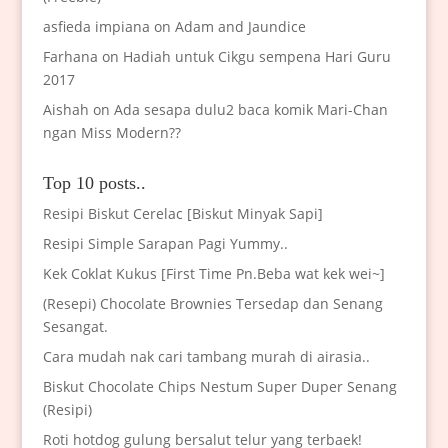
asfieda impiana
on
Adam and Jaundice
Farhana
on
Hadiah untuk Cikgu sempena Hari Guru
2017
Aishah
on
Ada sesapa dulu2 baca komik Mari-Chan
ngan Miss Modern??
Top 10 posts..
Resipi Biskut Cerelac [Biskut Minyak Sapi]
Resipi Simple Sarapan Pagi Yummy..
Kek Coklat Kukus [First Time Pn.Beba wat kek wei~]
(Resepi) Chocolate Brownies Tersedap dan Senang
Sesangat.
Cara mudah nak cari tambang murah di airasia..
Biskut Chocolate Chips Nestum Super Duper Senang
(Resipi)
Roti hotdog gulung bersalut telur yang terbaek!