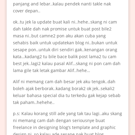
panjang and lebar..kalau pendek nanti takle nak
cover depan..
ok..tu jek la update buat kali ni..hehe..skang ni cam
dah takle dah nak promise untuk buat post bile2
masa ni..but camne2 pon aku akan cuba yang
sehabis baik untuk updatekan blog ni..bukan untuk
sesape pon..untuk diri sendiri gak..kenangan orang
kata…kadang2 tu bile bace balik post lama2 tu cam
best jek..lagi2 kalau pasal Alif…skang ni pon cam dah
lama gile tak letak gambar Alif..hehe…
Alif ni memang cam dah besar jek aku tengok..dah
boleh ajak berborak..kadang borak2 ok jek..sekali2
keluar bahasa special dia tu terkedu gak kejap sebab
tak paham..hehehe..
p.s: Kalau korang still ade yang tak tau lagi..aku skang
ni memang cam dah dengan seriousnye buat
freelance in designing blog’s template and graphic
design ni..so kalau ade sesape nak buat blog