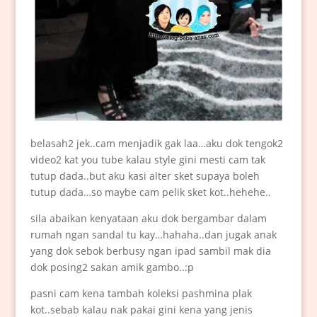
belasah2 jek..cam menjadik gak laa…aku dok tengok2
video2 kat you tube kalau style gini mesti cam tak
tutup dada..but aku kasi alter sket supaya boleh
tutup dada…so maybe cam pelik sket kot..hehehe..
sila abaikan kenyataan aku dok bergambar dalam
rumah ngan sandal tu kay…hahaha..dan jugak anak
yang dok sebok berbusy ngan ipad sambil mak dia
dok posing2 sakan amik gambo..:p
pasni cam kena tambah koleksi pashmina plak
kot..sebab kalau nak pakai gini kena yang jenis