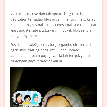
Mak aii…lamanye dah tak update blog ni..tahap
dedication terhadap blog ni cam menurun jek.. kalau
dlu2 tu everyday nak tak nak mesti paksa diri jugak at
least update satu post..skang ni bukak blog sendri
pon jarang..hehe…
Post kali ni saje2 jek nak tunjuk gambo diri sendiri
ngan style tudung baru..kat FB dah update
dah..hahaha…cam poyo jek…sila lah tengok gambar
ku dengan gaya terlatest skali ni..