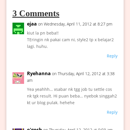
3 Comments
ejaa
on Wednesday, April 11, 2012 at 8:27 pm
kiut la pn beba!!
TEringin nk pakai cam ni, style2 tp x belajar2
lagi. huhu.
Reply
Ryehanna
on Thursday, April 12, 2012 at 3:38
am
Yea yeahhh… xsabar nk tgg job tu settle cos
nk tgk result. Hi puan beba… nyebok singgah2
kt ur blog pulak. hehehe
Reply
o'gosh
on Thursday, April 12, 2012 at 9:03 am