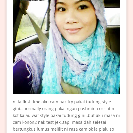
ni la first time aku cam nak try pakai tudung style
gini…normally orang pakai ngan pashmina or satin
kot kalau wat style pakai tudung gini..but aku masa ni
cam konon2 nak test jek..tapi masa dah selesai
bertungkus lumus melilit ni rasa cam ok la plak..so