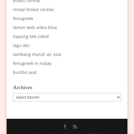
biskut cerelac
resepi biskut cerelac
fenugreek
laman web video blue
topping kek coklat
lagu abc
tambang murah air asia
fenugreek in malay
bumbo seat
Archives
Archives