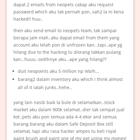
dapat 2 emails from neopets cakap aku request
password which aku tak pernah pon..sah2 la ni kena
hacked!! huu..
then aku send email to neopets team, tak sampai
berapa jam ntah..aku dapat email from them yang
account aku telah pon di unfrozen kan…tapi..ape yg
hilang due to the hacking tu diorang takkan pulang
kan…huuu..sedihnye aku…ape yang hilang??
duit neopoints aku 5 million np lebih…
barang2 dalam inventory aku which i think almost
all of it ialah junks..hehe..
yang lain nasib baik la bule di selamatkan..stock
market aku dalam 900k selamat..dier tak sempat jual
kot..pets aku pon semua ada 4-4 ekor and semua
barang-barang aku dalam Safe Deposit Box still
selamat, tapi aku rasa hacker ampes tu beli royal
paint brush and paint one of my pet using my money!