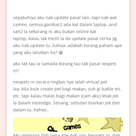
sepatutnya aku nak update pasal lain..tapi nak wat
camne..semua gambar2 ada kat dalam laptop..and
sah2 la sekarang ni aku bukan online kat
laptop..kalau tak mesti la da update pasal cerita yg
aku nak update tu..hahaa..adakah korang paham ape
yang aku lalutkan itu? 😀
aku tak tau la samada korang tau tak pasal
neopets
ni?
neopets ni secara ringkas nye ialah virtual pet
laa..kita bule create pet bagi makan, suh gi battle etc.
etc. tapi kalau malas bagi makan (cam aku) letak jek
la dalam neolodge. Senang..sebulan biarkan jek dier
dalam tu..hehee..
Aku memang dah lama gile dah join Neopets ni..dah