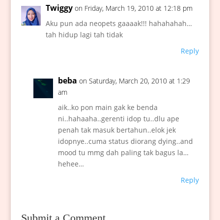
Twiggy
on Friday, March 19, 2010 at 12:18 pm
Aku pun ada neopets gaaaak!!! hahahahah…
tah hidup lagi tah tidak
Reply
beba
on Saturday, March 20, 2010 at 1:29
am
aik..ko pon main gak ke benda
ni..hahaaha..gerenti idop tu..dlu ape
penah tak masuk bertahun..elok jek
idopnye..cuma status diorang dying..and
mood tu mmg dah paling tak bagus la…
hehee…
Reply
Submit a Comment