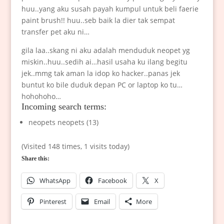
huu..yang aku susah payah kumpul untuk beli faerie
paint brush!! huu..seb baik la dier tak sempat
transfer pet aku ni…
gila laa..skang ni aku adalah menduduk neopet yg
miskin..huu..sedih ai…hasil usaha ku ilang begitu
jek..mmg tak aman la idop ko hacker..panas jek
buntut ko bile duduk depan PC or laptop ko tu…
hohohoho…
Incoming search terms:
neopets neopets (13)
(Visited 148 times, 1 visits today)
Share this:
WhatsApp
Facebook
X
Pinterest
Email
More