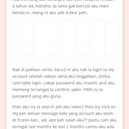
6 tahun da..hohoho..tp lama gak bercuti aku main
benda ni..skang ni aku ade 4 ekor pets.
Nak di jadikan cerita..baru2 ni aku nak la login to my
account setelah sekian lama aku tinggalkan..tetiba
cam takle login, cakap password aku invalid..and aku
memang tersangat la confirm, yakin 100% tu la
password yang aku guna..
then aku try la search pet aku sekor2 then try click on
my pet..keluar message kate yang account aku telah
di frozen kan.. aik..ape kah salah aku?? pastu cam aku
teringat last months ke last 2 months camtu aku ada