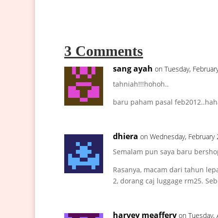
3 Comments
sang ayah
on Tuesday, Februar
tahniah!!!hohoh..
baru paham pasal feb2012..ha
dhiera
on Wednesday, February 
Semalam pun saya baru bershoppi
Rasanya, macam dari tahun lepa
2, dorang caj luggage rm25. S
harvey meaffery
on Tuesday, 