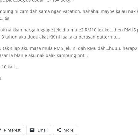
 kampung ni cam dah sama ngan vacation..hahaha..maybe kalau nak 
.. 😀
dok naikkan harga luggage jek..dlu mule2 RM10 jek kot..then RM15
 tahun aku duduk kat KK ni laa..aku perasan pattern tu..
au tak silap aku masa mula RM5 jek..ni dah RM6 dah…huuu..harap2
asar la blanje aku nak balik kampung nnt…
t 10 kali…
p
Pinterest
Email
More