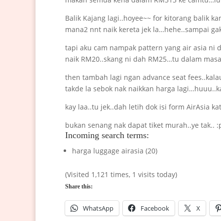
Balik Kajang lagi..hoyee~~ for kitorang balik
mana2 nnt naik kereta jek la…hehe..sampai gak
tapi aku cam nampak pattern yang air asia ni 
naik RM20..skang ni dah RM25…tu dalam masa 3
then tambah lagi ngan advance seat fees..kal
takde la sebok nak naikkan harga lagi…huuu..k
kay laa..tu jek..dah letih dok isi form AirAsia ka
bukan senang nak dapat tiket murah..ye tak.. :
Incoming search terms:
harga luggage airasia (20)
(Visited 1,121 times, 1 visits today)
Share this:
WhatsApp
Facebook
X