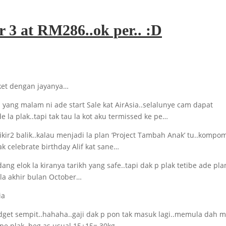
or 3 at RM286..ok per.. :D
oket dengan jayanya…
 yang malam ni ade start Sale kat AirAsia..selalunye cam dapat
e la plak..tapi tak tau la kot aku termissed ke pe…
ikir2 balik..kalau menjadi la plan ‘Project Tambah Anak’ tu..kompom
lak celebrate birthday Alif kat sane…
ng elok la kiranya tarikh yang safe..tapi dak p plak tetibe ade pla
i la akhir bulan October…
udget sempit..hahaha..gaji dak p pon tak masuk lagi..memula dah 
 plak..beg as usual 15+15= 30kg..