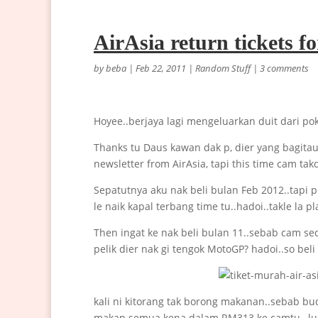
AirAsia return tickets f
by
beba
|
Feb 22, 2011
|
Random Stuff
|
3 comments
Hoyee..berjaya lagi mengeluarkan duit dari p
Thanks tu Daus kawan dak p, dier yang bagitau
newsletter from AirAsia, tapi this time cam takd
Sepatutnya aku nak beli bulan Feb 2012..tapi p
le naik kapal terbang time tu..hadoi..takle la p
Then ingat ke nak beli bulan 11..sebab cam seda
pelik dier nak gi tengok MotoGP? hadoi..so bel
kali ni kitorang tak borong makanan..sebab b
makan semua kena dalam RM313 ke camtu…lupe