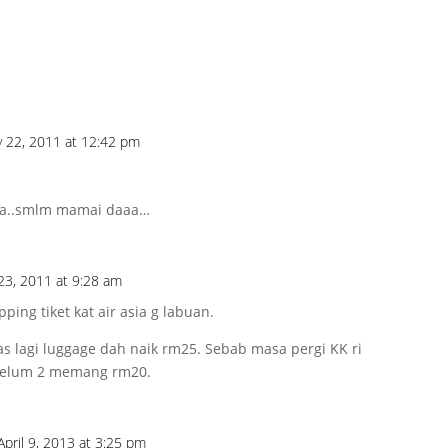
y 22, 2011 at 12:42 pm
ha..smlm mamai daaa…
23, 2011 at 9:28 am
ng tiket kat air asia g labuan.
s lagi luggage dah naik rm25. Sebab masa pergi KK ri
ebelum 2 memang rm20.
April 9, 2013 at 3:25 pm