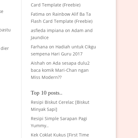
Card Template (Freebie)
ke
Fatima
on
Rainbow Alif Ba Ta
Flash Card Template (Freebie)
 pastu
asfieda impiana
on
Adam and
Jaundice
Farhana
on
Hadiah untuk Cikgu
 dier
sempena Hari Guru 2017
Aishah
on
Ada sesapa dulu2
baca komik Mari-Chan ngan
Miss Modern??
Top 10 posts..
Resipi Biskut Cerelac [Biskut
Minyak Sapi]
Resipi Simple Sarapan Pagi
Yummy..
Kek Coklat Kukus [First Time