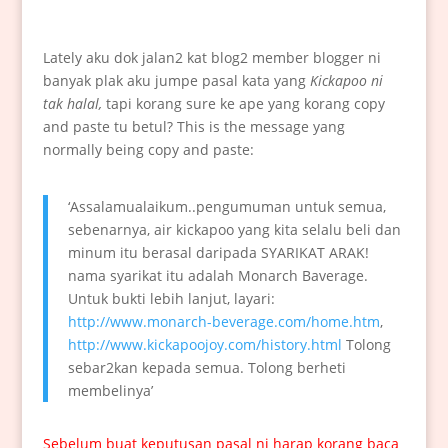
Lately aku dok jalan2 kat blog2 member blogger ni
banyak plak aku jumpe pasal kata yang
Kickapoo ni
tak halal,
tapi korang sure ke ape yang korang copy
and paste tu betul? This is the message yang
normally being copy and paste:
‘Assalamualaikum..pengumuman untuk semua,
sebenarnya, air kickapoo yang kita selalu beli dan
minum itu berasal daripada SYARIKAT ARAK!
nama syarikat itu adalah Monarch Baverage.
Untuk bukti lebih lanjut, layari:
http://www.monarch-beverage.com/home.htm
,
http://www.kickapoojoy.com/history.html
Tolong
sebar2kan kepada semua. Tolong berheti
membelinya’
Sebelum buat keputusan pasal ni harap korang baca