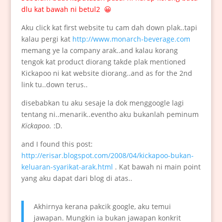
dlu kat bawah ni betul2 😀
Aku click kat first website tu cam dah down plak..tapi
kalau pergi kat
http://www.monarch-beverage.com
memang ye la company arak..and kalau korang
tengok kat product diorang takde plak mentioned
Kickapoo ni kat website diorang..and as for the 2nd
link tu..down terus..
disebabkan tu aku sesaje la dok menggoogle lagi
tentang ni..menarik..eventho aku bukanlah peminum
Kickapoo.
:D.
and I found this post:
http://erisar.blogspot.com/2008/04/kickapoo-bukan-
keluaran-syarikat-arak.html
. Kat bawah ni main point
yang aku dapat dari blog di atas..
Akhirnya kerana pakcik google, aku temui
jawapan. Mungkin ia bukan jawapan konkrit