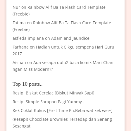
Nur
on
Rainbow Alif Ba Ta Flash Card Template
(Freebie)
Fatima
on
Rainbow Alif Ba Ta Flash Card Template
(Freebie)
asfieda impiana
on
Adam and Jaundice
Farhana
on
Hadiah untuk Cikgu sempena Hari Guru
2017
Aishah
on
Ada sesapa dulu2 baca komik Mari-Chan
ngan Miss Modern??
Top 10 posts..
Resipi Biskut Cerelac [Biskut Minyak Sapi]
Resipi Simple Sarapan Pagi Yummy..
Kek Coklat Kukus [First Time Pn.Beba wat kek wei~]
(Resepi) Chocolate Brownies Tersedap dan Senang
Sesangat.