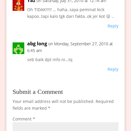
Yaz
on Saturday, July 31, 2010 at 12:16 am
Oh TIDAK!!!!! … haha..saya peminat kick
kapoo..tapi kalo tgk dari fakta..ok jer kot 😛 ..
Reply
abg long
on Monday, September 27, 2010 at
6:45 am
seb baik dpt info ni…tq
Reply
Submit a Comment
Your email address will not be published.
Required
fields are marked
*
Comment
*