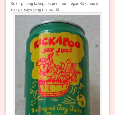
So terpulang la kepada peminum tegar Kickapoo ni
nak percaya yang mana… 😀